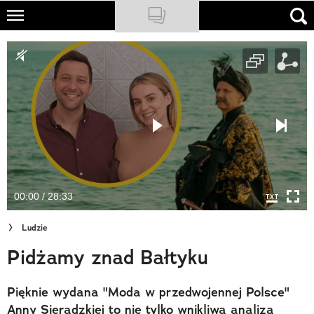
Skip
to
NATIONAL GEOGRAPHIC
main
content
TRAVELER
PODCASTY
Sklep
Newsletter
00:00 / 28:33
Cuda Polski
Ludzie
Wielki Konkurs Fotograficzny
Pidżamy znad Bałtyku
Trendbook Podróżniczy
Pięknie wydana "Moda w przedwojennej Polsce"
Polecane
Anny Sieradzkiej to nie tylko wnikliwa analiza