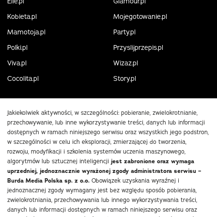
Elle.pl
Glamour.pl
Kobieta.pl
Mojegotowanie.pl
Mamotoja.pl
Party.pl
Polki.pl
Przyslijprzepis.pl
Viva.pl
Wizaz.pl
Cocolita.pl
Story.pl
Jakiekolwiek aktywności, w szczególności: pobieranie, zwielokrotnianie,
przechowywanie, lub inne wykorzystywanie treści, danych lub informacji
dostępnych w ramach niniejszego serwisu oraz wszystkich jego podstron,
w szczególności w celu ich eksploracji, zmierzającej do tworzenia,
rozwoju, modyfikacji i szkolenia systemów uczenia maszynowego,
algorytmów lub sztucznej inteligencji
jest zabronione oraz wymaga
uprzedniej, jednoznacznie wyrażonej zgody administratora serwisu –
Burda Media Polska sp. z o.o.
Obowiązek uzyskania wyraźnej i
jednoznacznej zgody wymagany jest bez względu sposób pobierania,
zwielokrotniania, przechowywania lub innego wykorzystywania treści,
danych lub informacji dostępnych w ramach niniejszego serwisu oraz