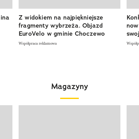
ina
Z widokiem na najpiękniejsze
Kon
fragmenty wybrzeża. Objazd
now
EuroVelo w gminie Choczewo
swoj
Współpraca reklamowa
Współp
Magazyny
Pokazywanie elementu 1 z 4