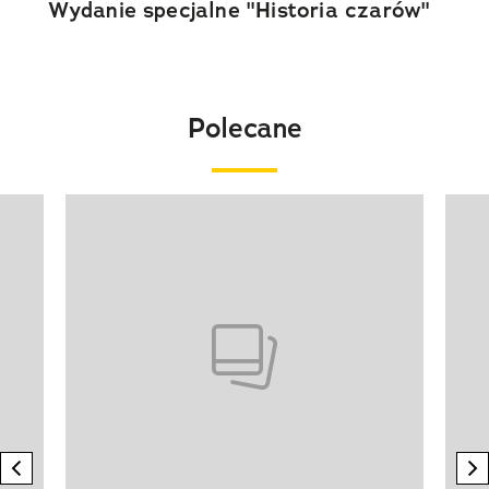
Wydanie specjalne "Historia czarów"
Polecane
Pokazywanie elementu 1 z 20
previous element
n