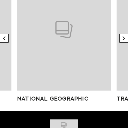
previous element
n
NATIONAL GEOGRAPHIC
TRA