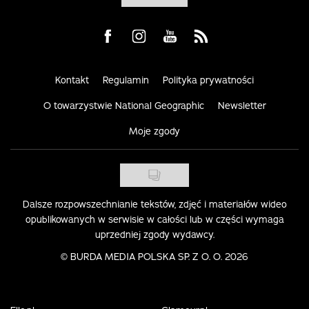
Visit us on Facebook
Visit us on Instagram
Visit us on Youtube
Visit us on Rss
Kontakt
Regulamin
Polityka prywatności
O towarzystwie National Geographic
Newsletter
Moje zgody
Dalsze rozpowszechnianie tekstów, zdjęć i materiałów wideo
opublikowanych w serwisie w całości lub w części wymaga
uprzedniej zgody wydawcy.
©
BURDA MEDIA POLSKA SP. Z O. O. 2026