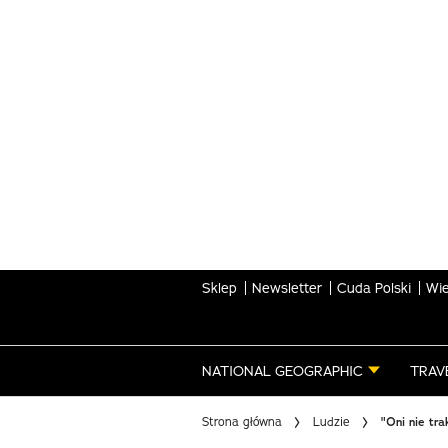
Skip
to
main
content
Sklep
Newsletter
Cuda Polski
Wie
NATIONAL GEOGRAPHIC
TRAV
Strona główna
Ludzie
"Oni nie tr