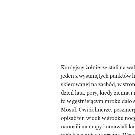
Kurdyjscy żołnierze stali na wa
jeden z wysuniętych punktów lin
skierowanej na zachód, w stronę
dzień lata, pory, kiedy ziemia 
to w gęstniejącym mroku dało s
Mosul. Owi żołnierze, peszmer
opisać ten widok w środku nocy
nanosili na mapy i omawiali ka