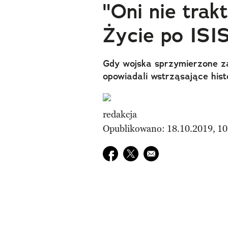
"Oni nie trakt
Życie po IS
Gdy wojska sprzymierzone zac
opowiadali wstrząsające hist
redakcja
Opublikowano: 18.10.2019, 10
Udostępnij na facebook
Udostępnij na twitter
E-mail do przyjaciela