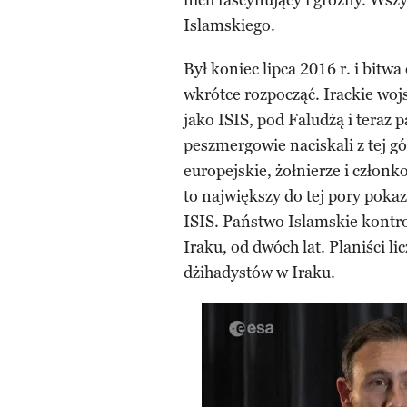
nich fascynujący i groźny. Wszy
Islamskiego.
Był koniec lipca 2016 r. i bitw
wkrótce rozpocząć. Irackie wo
jako ISIS, pod Faludżą i teraz 
peszmergowie naciskali z tej g
europejskie, żołnierze i członko
to największy do tej pory poka
ISIS. Państwo Islamskie kontro
Iraku, od dwóch lat. Planiści l
dżihadystów w Iraku.