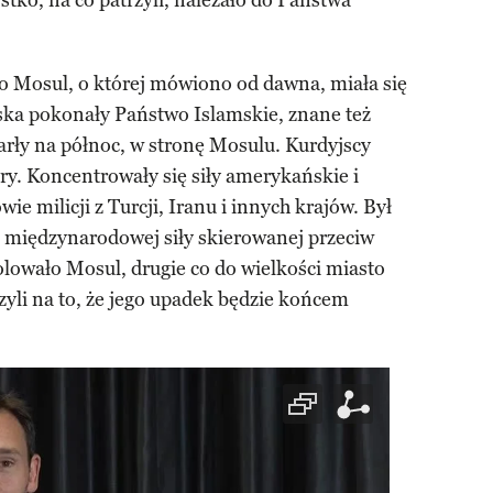
stko, na co patrzyli, należało do Państwa
a o Mosul, o której mówiono od dawna, miała się
jska pokonały Państwo Islamskie, znane też
parły na północ, w stronę Mosulu. Kurdyjscy
óry. Koncentrowały się siły amerykańskie i
wie milicji z Turcji, Iranu i innych krajów. Był
z międzynarodowej siły skierowanej przeciw
lowało Mosul, drugie co do wielkości miasto
iczyli na to, że jego upadek będzie końcem