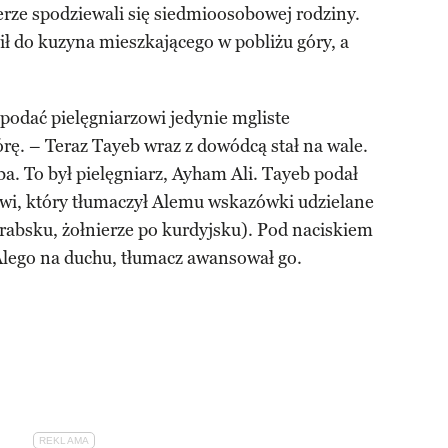
nierze spodziewali się siedmioosobowej rodziny.
nił do kuzyna mieszkającego w pobliżu góry, a
podać pielęgniarzowi jedynie mgliste
rę. – Teraz Tayeb wraz z dowódcą stał na wale.
ba. To był pielęgniarz, Ayham Ali. Tayeb podał
wi, który tłumaczył Alemu wskazówki udzielane
 arabsku, żołnierze po kurdyjsku). Pod naciskiem
Alego na duchu, tłumacz awansował go.