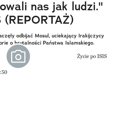
owali nas jak ludzi."
IS (REPORTAŻ)
zęły odbijać Mosul, uciekający Irakijczycy
orie o brutalności Państwa Islamskiego.
:50