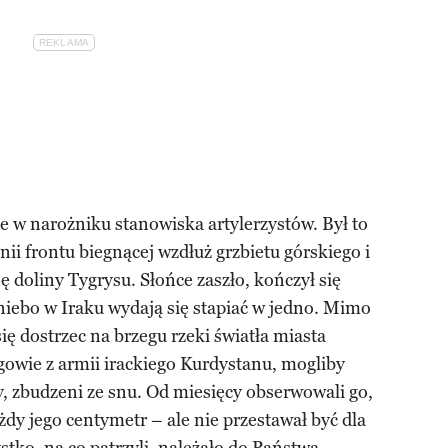
le w narożniku stanowiska artylerzystów. Był to
ii frontu biegnącej wzdłuż grzbietu górskiego i
 doliny Tygrysu. Słońce zaszło, kończył się
i niebo w Iraku wydają się stapiać w jedno. Mimo
ię dostrzec na brzegu rzeki światła miasta
gowie z armii irackiego Kurdystanu, mogliby
, zbudzeni ze snu. Od miesięcy obserwowali go,
żdy jego centymetr – ale nie przestawał być dla