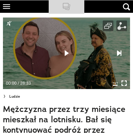
Skip
to
NATIONAL GEOGRAPHIC
main
content
TRAVELER
PODCASTY
Sklep
Newsletter
00:00 / 28:33
Cuda Polski
Ludzie
Wielki Konkurs Fotograficzny
Mężczyzna przez trzy miesiące
Trendbook Podróżniczy
mieszkał na lotnisku. Bał się
Polecane
kontynuować podróż przez