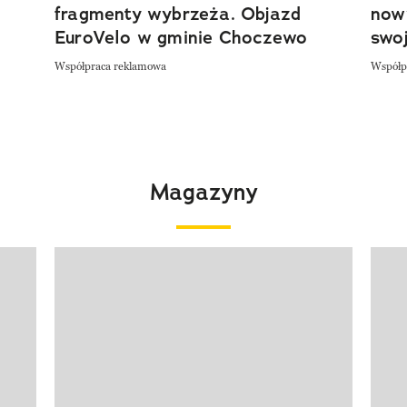
fragmenty wybrzeża. Objazd
now
EuroVelo w gminie Choczewo
swoj
Współpraca reklamowa
Współp
Magazyny
Pokazywanie elementu 1 z 4