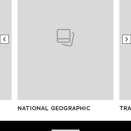
previous element
n
NATIONAL GEOGRAPHIC
TRA