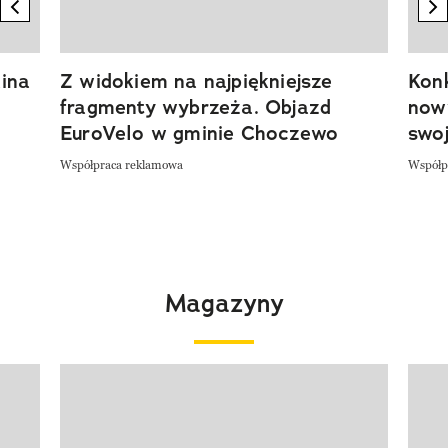
previous element
n
ina
Z widokiem na najpiękniejsze
Kon
fragmenty wybrzeża. Objazd
now
EuroVelo w gminie Choczewo
swoj
Współpraca reklamowa
Współp
Magazyny
Pokazywanie elementu 1 z 4