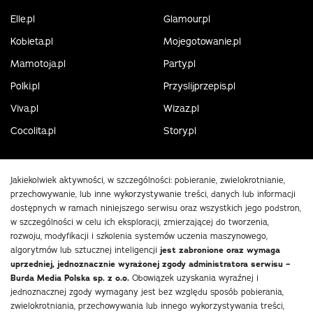
Elle.pl
Glamour.pl
Kobieta.pl
Mojegotowanie.pl
Mamotoja.pl
Party.pl
Polki.pl
Przyslijprzepis.pl
Viva.pl
Wizaz.pl
Cocolita.pl
Story.pl
Jakiekolwiek aktywności, w szczególności: pobieranie, zwielokrotnianie,
przechowywanie, lub inne wykorzystywanie treści, danych lub informacji
dostępnych w ramach niniejszego serwisu oraz wszystkich jego podstron,
w szczególności w celu ich eksploracji, zmierzającej do tworzenia,
rozwoju, modyfikacji i szkolenia systemów uczenia maszynowego,
algorytmów lub sztucznej inteligencji
jest zabronione oraz wymaga
uprzedniej, jednoznacznie wyrażonej zgody administratora serwisu –
Burda Media Polska sp. z o.o.
Obowiązek uzyskania wyraźnej i
jednoznacznej zgody wymagany jest bez względu sposób pobierania,
zwielokrotniania, przechowywania lub innego wykorzystywania treści,