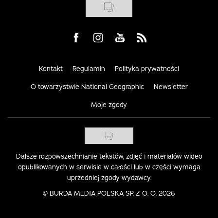
Visit us on Facebook
Visit us on Instagram
Visit us on Youtube
Visit us on Rss
Kontakt
Regulamin
Polityka prywatności
O towarzystwie National Geographic
Newsletter
Moje zgody
Dalsze rozpowszechnianie tekstów, zdjęć i materiałów wideo
opublikowanych w serwisie w całości lub w części wymaga
uprzedniej zgody wydawcy.
©
BURDA MEDIA POLSKA SP. Z O. O. 2026