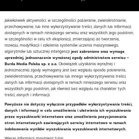
Jakiekolwiek aktywności, w szczególności: pobieranie, zwielokrotnianie,
przechowywanie, lub inne wykorzystywanie treści, danych lub informacji
dostępnych w ramach niniejszego serwisu oraz wszystkich jego podstron,
w szczególności w celu ich eksploracji, zmierzającej do tworzenia,
rozwoju, modyfikacji i szkolenia systemów uczenia maszynowego,
algorytmów lub sztucznej inteligencji
jest zabronione oraz wymaga
uprzedniej, jednoznacznie wyrażonej zgody administratora serwisu –
Burda Media Polska sp. z o.o.
Obowiązek uzyskania wyraźnej i
jednoznacznej zgody wymagany jest bez względu sposób pobierania,
zwielokrotniania, przechowywania lub innego wykorzystywania treści,
danych lub informacji dostępnych w ramach niniejszego serwisu oraz
wszystkich jego podstron, jak również bez względu na charakter tych
treści, danych i informacji.
Powyższe nie dotyczy wyłącznie przypadków wykorzystywania treści,
danych i informacji w celu umożliwienia i ułatwienia ich wyszukiwania
przez wyszukiwarki internetowe oraz umożliwienia pozycjonowania
stron internetowych zawierających serwisy internetowe w ramach
indeksowania wyników wyszukiwania wyszukiwarek internetowych.
Więcej informacji znajdziesz
tutaj
.