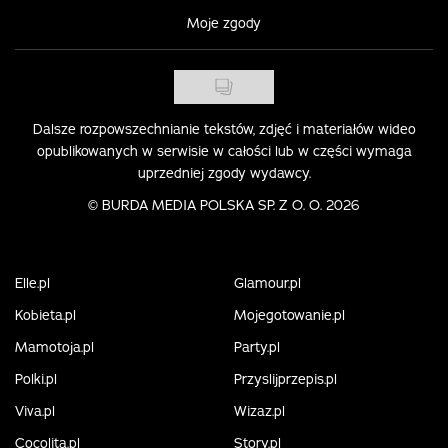
Moje zgody
Dalsze rozpowszechnianie tekstów, zdjęć i materiałów wideo
opublikowanych w serwisie w całości lub w części wymaga
uprzedniej zgody wydawcy.
©
BURDA MEDIA POLSKA SP. Z O. O. 2026
Elle.pl
Glamour.pl
Kobieta.pl
Mojegotowanie.pl
Mamotoja.pl
Party.pl
Polki.pl
Przyslijprzepis.pl
Viva.pl
Wizaz.pl
Cocolita.pl
Story.pl