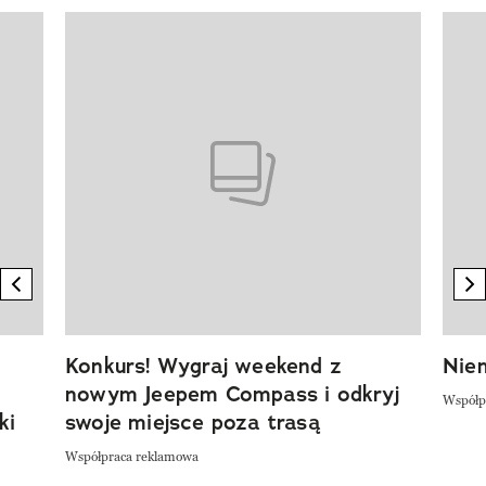
Pokazywanie elementu 1 z 20
previous element
n
Konkurs! Wygraj weekend z
Niem
nowym Jeepem Compass i odkryj
Współp
ki
swoje miejsce poza trasą
Współpraca reklamowa