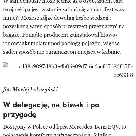
W samochodzie może jechać aż 8 osób, zatem cała
twoja ekipa jest w stanie zabrać się z tobą. Jest was
mniej? Możesz zdjąć dowolną liczbę siedzeń i
pozyskaną w ten sposób przestrzeń przeznaczyć na
bagaże. Ponadto producent zainstalował litowo-
jonowy akumulator pod podłogą pojazdu, więc w
żaden sposób nie ogranicza on miejsca w kabinie.
fot. Maciej Lubczyński
W delegację, na biwak i po
przygodę
Dostępny w Polsce od lipca Mercedes-Benz EQV, to
połączenie komfortu z użytecznością. Silnik o