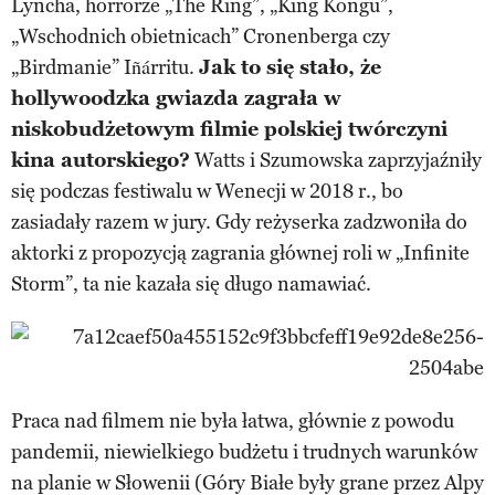
Lyncha, horrorze „The Ring”, „King Kongu”,
„Wschodnich obietnicach” Cronenberga czy
„Birdmanie” Iñárritu.
Jak to się stało, że
hollywoodzka gwiazda zagrała w
niskobudżetowym filmie polskiej twórczyni
kina autorskiego?
Watts i Szumowska zaprzyjaźniły
się podczas festiwalu w Wenecji w 2018 r., bo
zasiadały razem w jury. Gdy reżyserka zadzwoniła do
aktorki z propozycją zagrania głównej roli w „Infinite
Storm”, ta nie kazała się długo namawiać.
Praca nad filmem nie była łatwa, głównie z powodu
pandemii, niewielkiego budżetu i trudnych warunków
na planie w Słowenii (Góry Białe były grane przez Alpy