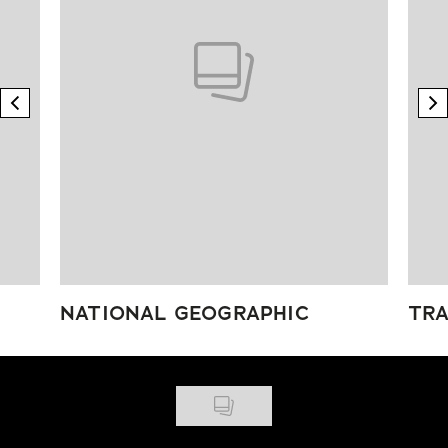
previous element
n
NATIONAL GEOGRAPHIC
TRA