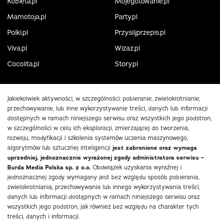
Kobieta.pl
Mojegotowanie.pl
Mamotoja.pl
Party.pl
Polki.pl
Przyslijprzepis.pl
Viva.pl
Wizaz.pl
Cocolita.pl
Story.pl
Jakiekolwiek aktywności, w szczególności: pobieranie, zwielokrotnianie,
przechowywanie, lub inne wykorzystywanie treści, danych lub informacji
dostępnych w ramach niniejszego serwisu oraz wszystkich jego podstron,
w szczególności w celu ich eksploracji, zmierzającej do tworzenia,
rozwoju, modyfikacji i szkolenia systemów uczenia maszynowego,
algorytmów lub sztucznej inteligencji
jest zabronione oraz wymaga
uprzedniej, jednoznacznie wyrażonej zgody administratora serwisu –
Burda Media Polska sp. z o.o.
Obowiązek uzyskania wyraźnej i
jednoznacznej zgody wymagany jest bez względu sposób pobierania,
zwielokrotniania, przechowywania lub innego wykorzystywania treści,
danych lub informacji dostępnych w ramach niniejszego serwisu oraz
wszystkich jego podstron, jak również bez względu na charakter tych
treści, danych i informacji.