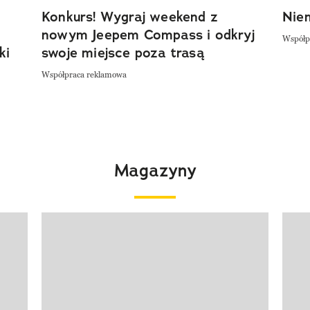
Konkurs! Wygraj weekend z
Niem
nowym Jeepem Compass i odkryj
Współp
ki
swoje miejsce poza trasą
Współpraca reklamowa
Magazyny
Pokazywanie elementu 1 z 4