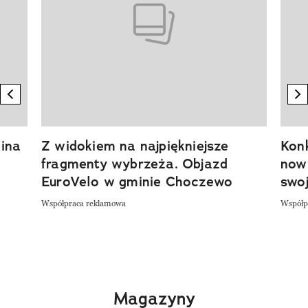
previous element
n
ina
Z widokiem na najpiękniejsze
Kon
fragmenty wybrzeża. Objazd
now
EuroVelo w gminie Choczewo
swoj
Współpraca reklamowa
Współp
Magazyny