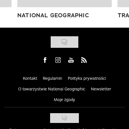
NATIONAL GEOGRAPHIC
TRA
Visit us on Facebook
Visit us on Instagram
Visit us on Youtube
Visit us on Rss
Kontakt
Regulamin
Polityka prywatności
O towarzystwie National Geographic
Newsletter
Moje zgody