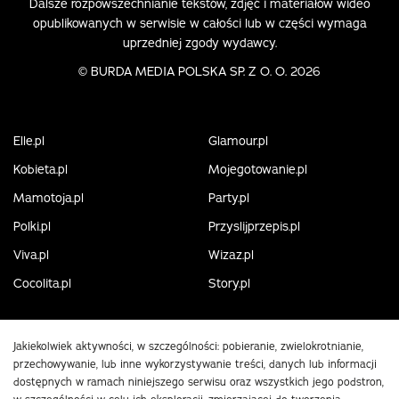
Dalsze rozpowszechnianie tekstów, zdjęć i materiałów wideo
opublikowanych w serwisie w całości lub w części wymaga
uprzedniej zgody wydawcy.
©
BURDA MEDIA POLSKA SP. Z O. O. 2026
Elle.pl
Glamour.pl
Kobieta.pl
Mojegotowanie.pl
Mamotoja.pl
Party.pl
Polki.pl
Przyslijprzepis.pl
Viva.pl
Wizaz.pl
Cocolita.pl
Story.pl
Jakiekolwiek aktywności, w szczególności: pobieranie, zwielokrotnianie,
przechowywanie, lub inne wykorzystywanie treści, danych lub informacji
dostępnych w ramach niniejszego serwisu oraz wszystkich jego podstron,