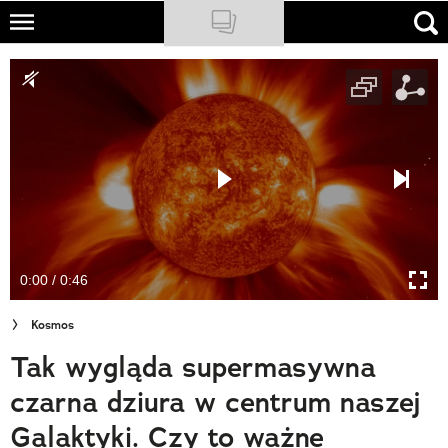
Skip
to
NATIONAL GEOGRAPHIC
main
content
TRAVELER
PODCASTY
Sklep
Newsletter
0:00 / 0:46
Cuda Polski
Kosmos
Wielki Konkurs Fotograficzny
Tak wygląda supermasywna
Trendbook Podróżniczy
czarna dziura w centrum naszej
Polecane
Galaktyki. Czy to ważne