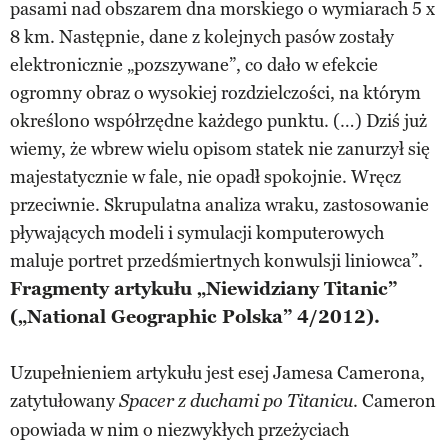
pasami nad obszarem dna morskiego o wymiarach 5 x
8 km. Następnie, dane z kolejnych pasów zostały
elektronicznie „pozszywane”, co dało w efekcie
ogromny obraz o wysokiej rozdzielczości, na którym
określono współrzędne każdego punktu. (…) Dziś już
wiemy, że wbrew wielu opisom statek nie zanurzył się
majestatycznie w fale, nie opadł spokojnie. Wręcz
przeciwnie. Skrupulatna analiza wraku, zastosowanie
pływających modeli i symulacji komputerowych
maluje portret przedśmiertnych konwulsji liniowca”.
Fragmenty artykułu „Niewidziany Titanic”
(„National Geographic Polska” 4/2012).
Uzupełnieniem artykułu jest esej Jamesa Camerona,
zatytułowany
. Cameron
Spacer z duchami po Titanicu
opowiada w nim o niezwykłych przeżyciach