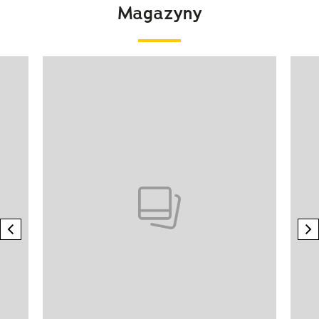
Magazyny
Pokazywanie elementu 1 z 4
previous element
n