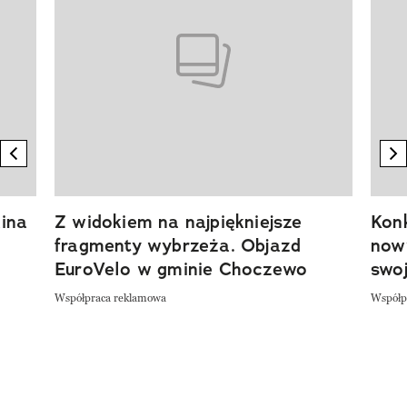
previous element
n
ina
Z widokiem na najpiękniejsze
Kon
fragmenty wybrzeża. Objazd
now
EuroVelo w gminie Choczewo
swoj
Współpraca reklamowa
Współp