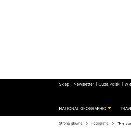
Skip
to
main
content
Sklep
Newsletter
Cuda Polski
Wie
NATIONAL GEOGRAPHIC
TRAV
Strona główna
Fotografia
"Nie st