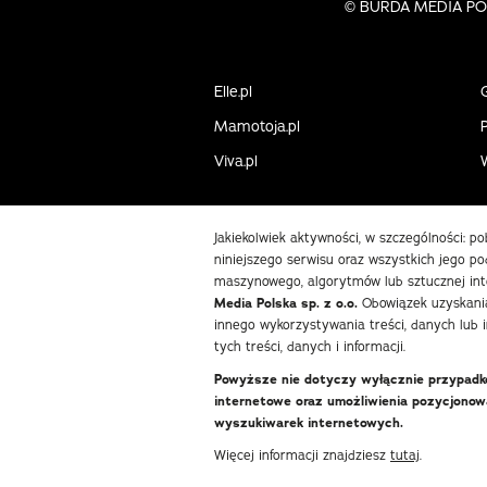
©
BURDA MEDIA POLS
Elle.pl
Mamotoja.pl
P
Viva.pl
Jakiekolwiek aktywności, w szczególności: p
niniejszego serwisu oraz wszystkich jego pod
maszynowego, algorytmów lub sztucznej int
Media Polska sp. z o.o.
Obowiązek uzyskania
innego wykorzystywania treści, danych lub 
tych treści, danych i informacji.
Powyższe nie dotyczy wyłącznie przypadków
internetowe oraz umożliwienia pozycjono
wyszukiwarek internetowych.
Więcej informacji znajdziesz
tutaj
.