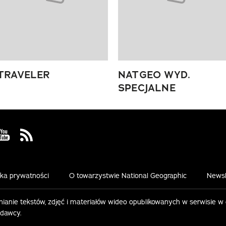
TRAVELER
NATGEO WYD.
SPECJALNE
 Facebook
us on Instagram
Visit us on Youtube
Visit us on Rss
yka prywatności
O towarzystwie National Geographic
Newsl
ianie tekstów, zdjęć i materiałów wideo opublikowanych w serwisie w
ydawcy.