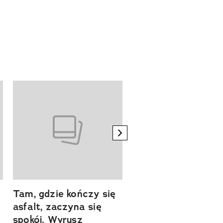
next element
Tam, gdzie kończy się
Szlakiem natury.
asfalt, zaczyna się
Sprawdź, czym
spokój. Wyrusz
zachwyca Turyngi