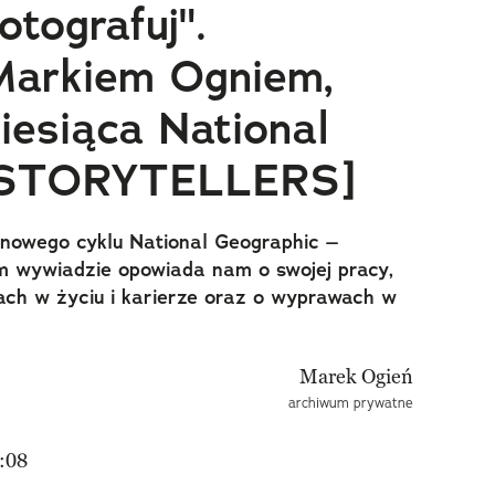
fotografuj".
arkiem Ogniem,
iesiąca National
 [STORYTELLERS]
nowego cyklu National Geographic –
m wywiadzie opowiada nam o swojej pracy,
ch w życiu i karierze oraz o wyprawach w
archiwum prywatne
:08