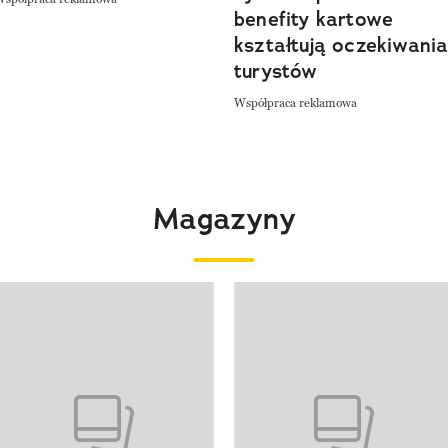
benefity kartowe
kształtują oczekiwani
turystów
Współpraca reklamowa
Magazyny
 4 z 4