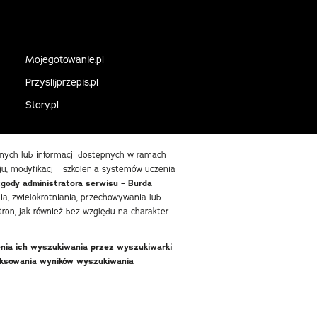
Mojegotowanie.pl
Przyslijprzepis.pl
Story.pl
danych lub informacji dostępnych w ramach
ju, modyfikacji i szkolenia systemów uczenia
zgody administratora serwisu – Burda
, zwielokrotniania, przechowywania lub
ron, jak również bez względu na charakter
enia ich wyszukiwania przez wyszukiwarki
deksowania wyników wyszukiwania