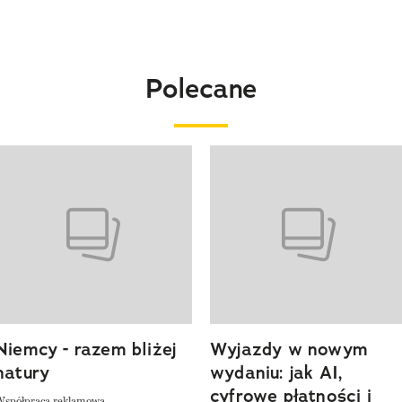
Polecane
o 4 z 20
Niemcy - razem bliżej
Wyjazdy w nowym
natury
wydaniu: jak AI,
cyfrowe płatności i
Współpraca reklamowa