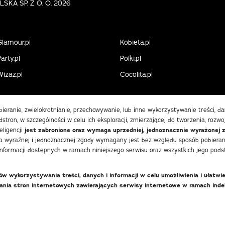
KA SP. Z O. O. 2026
Glamour.pl
Kobieta.pl
arty.pl
Polki.pl
Wizaz.pl
Cocolita.pl
obieranie, zwielokrotnianie, przechowywanie, lub inne wykorzystywanie treści, 
stron, w szczególności w celu ich eksploracji, zmierzającej do tworzenia, rozwo
eligencji
jest zabronione oraz wymaga uprzedniej, jednoznacznie wyrażonej 
 wyraźnej i jednoznacznej zgody wymagany jest bez względu sposób pobierania
informacji dostępnych w ramach niniejszego serwisu oraz wszystkich jego podst
 wykorzystywania treści, danych i informacji w celu umożliwienia i ułatwi
wania stron internetowych zawierających serwisy internetowe w ramach in