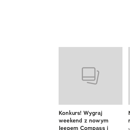
Pokazywanie elementów od 1 d
previous element
Konkurs! Wygraj
weekend z nowym
Jeepem Compass i