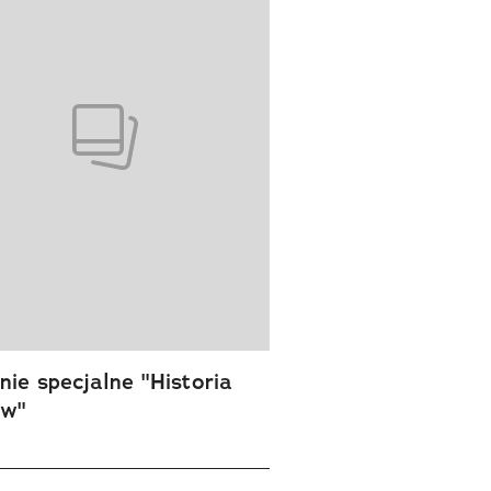
ie specjalne "Historia
ów"