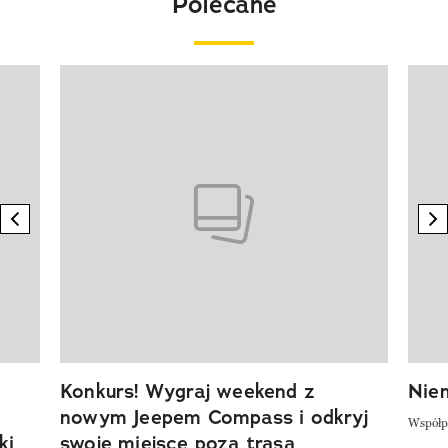
Polecane
Pokazywanie elementu 1 z 20
previous element
n
Konkurs! Wygraj weekend z
Niem
nowym Jeepem Compass i odkryj
Współp
ki
swoje miejsce poza trasą