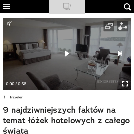
Skip
to
NATIONAL GEOGRAPHIC
main
content
TRAVELER
PODCASTY
Sklep
Newsletter
0:00 / 0:58
Cuda Polski
Traveler
Wielki Konkurs Fotograficzny
9 najdziwniejszych faktów na
Trendbook Podróżniczy
temat łóżek hotelowych z całego
Polecane
świata