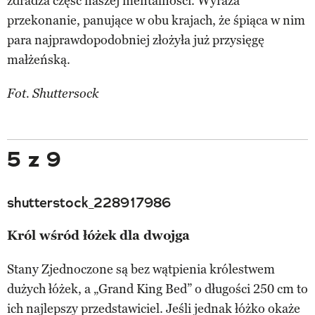
zdradza część naszej mentalności. Wyraża
przekonanie, panujące w obu krajach, że śpiąca w nim
para najprawdopodobniej złożyła już przysięgę
małżeńską.
Fot. Shuttersock
5 z 9
shutterstock_228917986
Król wśród łóżek dla dwojga
Stany Zjednoczone są bez wątpienia królestwem
dużych łóżek, a „Grand King Bed” o długości 250 cm to
ich najlepszy przedstawiciel. Jeśli jednak łóżko okaże