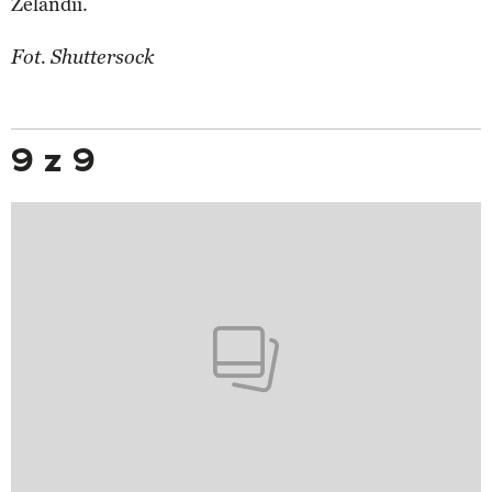
Zelandii.
Fot. Shuttersock
9 z 9