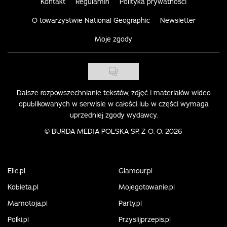
Kontakt
Regulamin
Polityka prywatności
O towarzystwie National Geographic
Newsletter
Moje zgody
Dalsze rozpowszechnianie tekstów, zdjęć i materiałów wideo
opublikowanych w serwisie w całości lub w części wymaga
uprzedniej zgody wydawcy.
©
BURDA MEDIA POLSKA SP. Z O. O. 2026
Elle.pl
Glamour.pl
Kobieta.pl
Mojegotowanie.pl
Mamotoja.pl
Party.pl
Polki.pl
Przyslijprzepis.pl