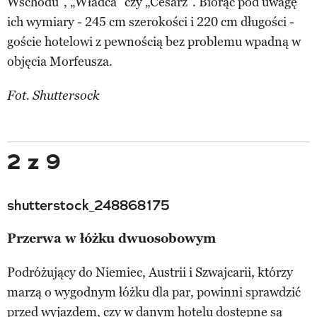
Wschodu”, „Władca” czy „Cesarz”. Biorąc pod uwagę
ich wymiary - 245 cm szerokości i 220 cm długości -
goście hotelowi z pewnością bez problemu wpadną w
objęcia Morfeusza.
Fot. Shuttersock
2 z 9
shutterstock_248868175
Przerwa w łóżku dwuosobowym
Podróżujący do Niemiec, Austrii i Szwajcarii, którzy
marzą o wygodnym łóżku dla par, powinni sprawdzić
przed wyjazdem, czy w danym hotelu dostępne są