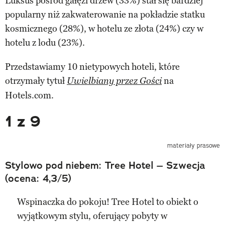
Luksus pośród gałęzi drzew (33%) stał się bardziej
popularny niż zakwaterowanie na pokładzie statku
kosmicznego (28%), w hotelu ze złota (24%) czy w
hotelu z lodu (23%).
Przedstawiamy 10 nietypowych hoteli, które
otrzymały tytuł
na
Uwielbiany przez Gości
Hotels.com.
1 z 9
materiały prasowe
Stylowo pod niebem: Tree Hotel – Szwecja
(ocena: 4,3/5)
Wspinaczka do pokoju! Tree Hotel to obiekt o
wyjątkowym stylu, oferujący pobyty w