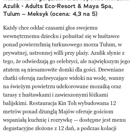
Azulik - Adults Eco-Resort & Maya Spa,
Tulum – Meksyk (ocena: 4,3 na 5)
Każdy chce oddać czasami głos swojemu
wewnętrznemu dziecku i pohuśtać się w huśtawce
ponad powierzchnią turkusowego morza Tulum, w
prywatnej, ustronnej willi przy plaży. Azulik słynie z
tego, że odwiedzają go celebryci, ale największym jego
atutem są niesamowite domki dla gości. Drewniane
chatki oferują zachwycające widoki na wodę, wanny
na świeżym powietrzu udekorowane mozaiką oraz
tarasy z huśtawkami i zawieszonymi łóżkami
balijskimi. Restauracja Kin Toh wybudowana 12
metrów ponad dżunglą Majów oferuje gościom
wspaniałą kuchnię i rozrywkę — dostępne jest menu
degustacyjne złożone z 12 dań, a podczas kolacji