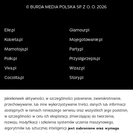
©
BURDA MEDIA POLSKA SP. Z O. O. 2026
Elle.pl
Glamour.pl
Kobieta.pl
Mojegotowanie.pl
Mamotoja.pl
Party.pl
Polki.pl
Przyslijprzepis.pl
Viva.pl
Wizaz.pl
Cocolita.pl
Story.pl
Jakiekolwiek aktywności, w szczególności: pobieranie, zwielokrotnianie,
przechowywanie, lub inne wykorzystywanie treści, danych lub informacji
dostępnych w ramach niniejszego serwisu oraz wszystkich jego podstron,
w szczególności w celu ich eksploracji, zmierzającej do tworzenia,
rozwoju, modyfikacji i szkolenia systemów uczenia maszynowego,
algorytmów lub sztucznej inteligencji
jest zabronione oraz wymaga