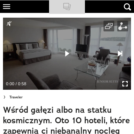
Skip
to
NATIONAL GEOGRAPHIC
main
content
TRAVELER
PODCASTY
Sklep
Newsletter
0:00 / 0:58
Cuda Polski
Traveler
Wielki Konkurs Fotograficzny
Wśród gałęzi albo na statku
Trendbook Podróżniczy
kosmicznym. Oto 10 hoteli, które
Polecane
zapewnią ci niebanalny nocleg