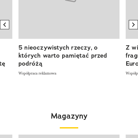
previous element
n
5 nieoczywistych rzeczy, o
Z wi
których warto pamiętać przed
fra
tę
podróżą
Eur
Współpraca reklamowa
Współp
Magazyny