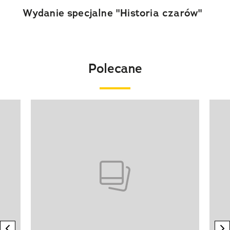
Wydanie specjalne "Historia czarów"
Polecane
Pokazywanie elementu 1 z 20
previous element
n