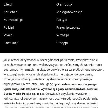
Elle.pl
Glamour.pl
Kobieta.pl
Mojegotowanie.pl
Mamotoja.pl
Party.pl
Polki.pl
Przyslijprzepis.pl
Viva.pl
Wizaz.pl
Cocolita.pl
Story.pl
Jakiekolwiek aktywności, w szczególności: pobieranie, zwielokrotnianie,
przechowywanie, lub inne wykorzystywanie treści, danych lub informacji
dostępnych w ramach niniejszego serwisu oraz wszystkich jego podstron,
w szczególności w celu ich eksploracji, zmierzającej do tworzenia,
rozwoju, modyfikacji i szkolenia systemów uczenia maszynowego,
algorytmów lub sztucznej inteligencji
jest zabronione oraz wymaga
uprzedniej, jednoznacznie wyrażonej zgody administratora serwisu –
Burda Media Polska sp. z o.o.
Obowiązek uzyskania wyraźnej i
jednoznacznej zgody wymagany jest bez względu sposób pobierania,
zwielokrotniania, przechowywania lub innego wykorzystywania treści,