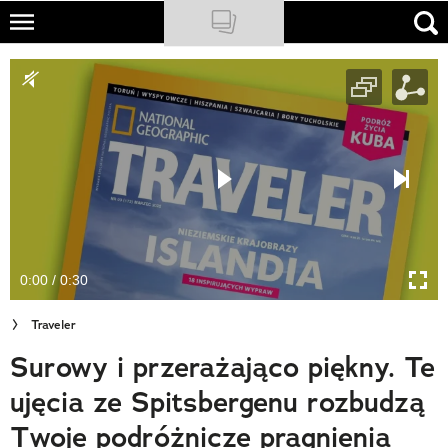
Skip
to
NATIONAL GEOGRAPHIC
main
content
TRAVELER
PODCASTY
Sklep
Newsletter
0:00 / 0:30
Cuda Polski
Traveler
Wielki Konkurs Fotograficzny
Surowy i przerażająco piękny. Te
Trendbook Podróżniczy
ujęcia ze Spitsbergenu rozbudzą
Polecane
Twoje podróżnicze pragnienia