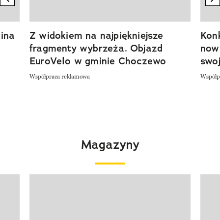
ina
Z widokiem na najpiękniejsze
Kon
fragmenty wybrzeża. Objazd
now
EuroVelo w gminie Choczewo
swoj
Współpraca reklamowa
Współp
Magazyny
Pokazywanie elementu 1 z 4