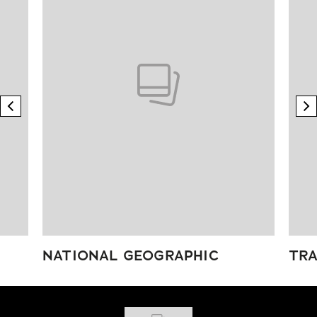
previous element
n
NATIONAL GEOGRAPHIC
TRA