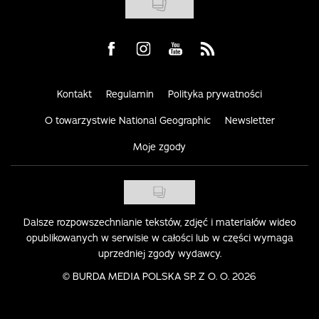
Visit us on Facebook
Visit us on Instagram
Visit us on Youtube
Visit us on Rss
Kontakt
Regulamin
Polityka prywatności
O towarzystwie National Geographic
Newsletter
Moje zgody
Dalsze rozpowszechnianie tekstów, zdjęć i materiałów wideo
opublikowanych w serwisie w całości lub w części wymaga
uprzedniej zgody wydawcy.
©
BURDA MEDIA POLSKA SP. Z O. O. 2026