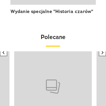
Wydanie specjalne "Historia czarów"
Polecane
previous element
n
Pokazywanie elementu 1 z 20