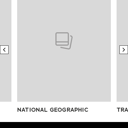
previous element
n
NATIONAL GEOGRAPHIC
TRA