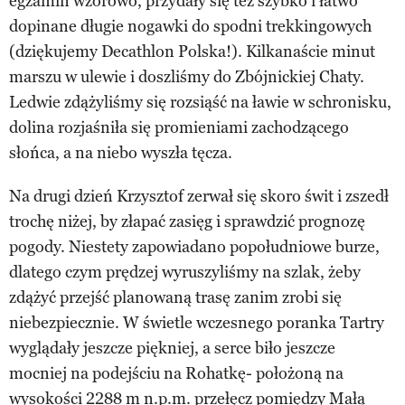
egzamin wzorowo, przydały się też szybko i łatwo
dopinane długie nogawki do spodni trekkingowych
(dziękujemy Decathlon Polska!). Kilkanaście minut
marszu w ulewie i doszliśmy do Zbójnickiej Chaty.
Ledwie zdążyliśmy się rozsiąść na ławie w schronisku,
dolina rozjaśniła się promieniami zachodzącego
słońca, a na niebo wyszła tęcza.
Na drugi dzień Krzysztof zerwał się skoro świt i zszedł
trochę niżej, by złapać zasięg i sprawdzić prognozę
pogody. Niestety zapowiadano popołudniowe burze,
dlatego czym prędzej wyruszyliśmy na szlak, żeby
zdążyć przejść planowaną trasę zanim zrobi się
niebezpiecznie. W świetle wczesnego poranka Tartry
wyglądały jeszcze piękniej, a serce biło jeszcze
mocniej na podejściu na Rohatkę- położoną na
wysokości 2288 m n.p.m. przełęcz pomiędzy Małą