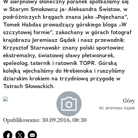
W sierpniowy słoneczny poranek spotkaliśmy się
w Starym Smokowcu: ja- Aleksandra Świstow, w
podróżniczych kręgach znana jako „Pojechana”,
Tomek Habdas prowadzący górskiego bloga „W
szczytowej formie”, zakochany w górach fotograf
krajobrazu Jeremiasz Gądek i nasz przewodnik:
Krzysztof Starnawski- znany polski sportowiec
ekstremalny, światowej sławy płetwonurek,
speleolog, taternik i ratownik TOPR. Górską
kolejką wjechaliśmy do Hrebienoka i ruszyliśmy
dziarskim krokiem na trzydniową przygodę w
Tatrach Słowackich.
fot. Jeremiasz Gądek
Opublikowano: 30.09.2016, 08:30
Udostępnij na facebook
Udostępnij na twitter
E-mail do przyjaciela