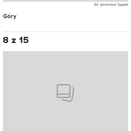
fot. Jeremiasz Gądek
Góry
8 z 15