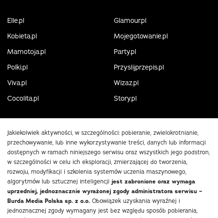
Elle.pl
Glamour.pl
Kobieta.pl
Mojegotowanie.pl
Mamotoja.pl
Party.pl
Polki.pl
Przyslijprzepis.pl
Viva.pl
Wizaz.pl
Cocolita.pl
Story.pl
Jakiekolwiek aktywności, w szczególności: pobieranie, zwielokrotnianie,
przechowywanie, lub inne wykorzystywanie treści, danych lub informacji
dostępnych w ramach niniejszego serwisu oraz wszystkich jego podstron,
w szczególności w celu ich eksploracji, zmierzającej do tworzenia,
rozwoju, modyfikacji i szkolenia systemów uczenia maszynowego,
algorytmów lub sztucznej inteligencji
jest zabronione oraz wymaga
uprzedniej, jednoznacznie wyrażonej zgody administratora serwisu –
Burda Media Polska sp. z o.o.
Obowiązek uzyskania wyraźnej i
jednoznacznej zgody wymagany jest bez względu sposób pobierania,