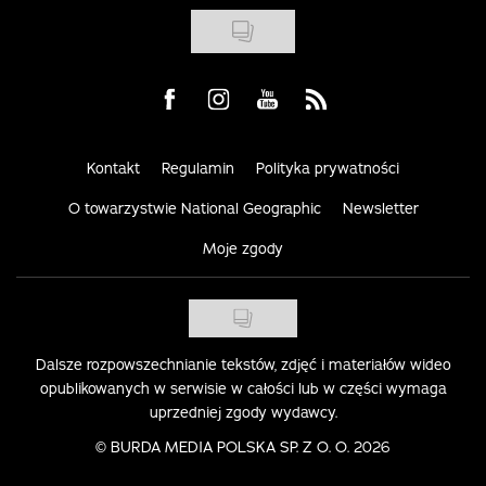
Visit us on Facebook
Visit us on Instagram
Visit us on Youtube
Visit us on Rss
Kontakt
Regulamin
Polityka prywatności
O towarzystwie National Geographic
Newsletter
Moje zgody
Dalsze rozpowszechnianie tekstów, zdjęć i materiałów wideo
opublikowanych w serwisie w całości lub w części wymaga
uprzedniej zgody wydawcy.
©
BURDA MEDIA POLSKA SP. Z O. O. 2026