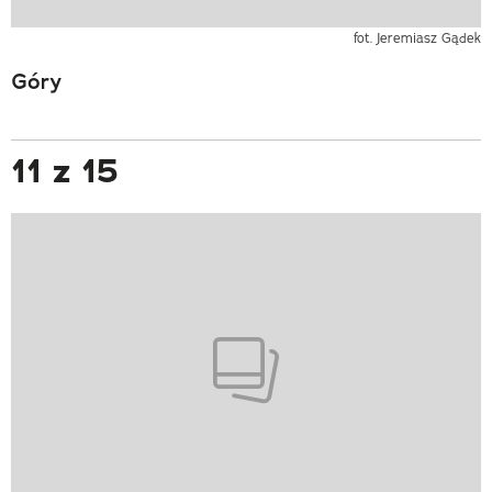
fot. Jeremiasz Gądek
Góry
11 z 15