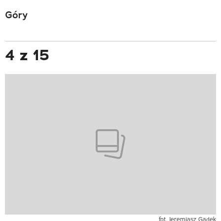
Góry
4 z 15
fot. Jeremiasz Gądek