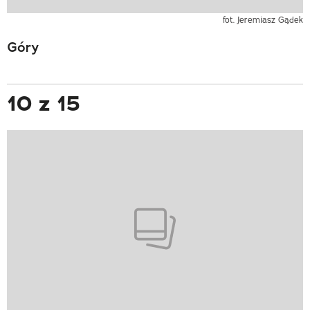
fot. Jeremiasz Gądek
Góry
10 z 15