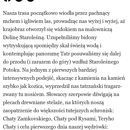
Nasza trasa początkowo wiodła przez pachnący
mchem i igliwiem las, prowadząc nas wyżej i wyżej, aż
krajobraz otworzył się widokiem na malowniczą
Dolinę Staroleśną. Uzupełniliśmy bidony
wytryskującą spomiędzy skał świeżą wodą i
kontemplując panoramę Tatr posuwaliśmy się dalej
do przodu (i zarazem do góry) wzdłuż Staroleśnego
Potoku. Na jednym z pierwszych bardziej
intensywnych podejść, skacząc z kamienia na kamień
szybko jak kozica, wyprzedził nas tatrzański tragarz-
zwany tu nosićem. Słowaccy szerpowie dźwigają na
plecach drewniane stelaże, na których noszą
zaopatrzenie do większości tutejszych schronisk:
Chaty Zamkovskiego, Chaty pod Rysami, Teryho
Chaty i celu pierwszego dnia naszej wędrówki: