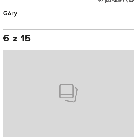
fot. Jeremiasz Gądek
Góry
6 z 15