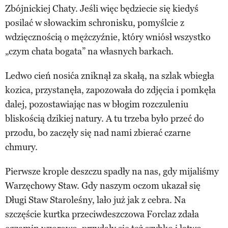
Zbójnickiej Chaty. Jeśli więc będziecie się kiedyś
posilać w słowackim schronisku, pomyślcie z
wdzięcznością o mężczyźnie, który wniósł wszystko
„czym chata bogata” na własnych barkach.
Ledwo cień nosića zniknął za skałą, na szlak wbiegła
kozica, przystanęła, zapozowała do zdjęcia i pomkęła
dalej, pozostawiając nas w błogim rozczuleniu
bliskością dzikiej natury. A tu trzeba było przeć do
przodu, bo zaczęły się nad nami zbierać czarne
chmury.
Pierwsze krople deszczu spadły na nas, gdy mijaliśmy
Warzęchowy Staw. Gdy naszym oczom ukazał się
Długi Staw Staroleśny, lało już jak z cebra. Na
szczęście kurtka przeciwdeszczowa Forclaz zdała