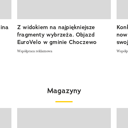
ina
Z widokiem na najpiękniejsze
Kon
fragmenty wybrzeża. Objazd
now
EuroVelo w gminie Choczewo
swoj
Współpraca reklamowa
Współp
Magazyny
Pokazywanie elementu 1 z 4