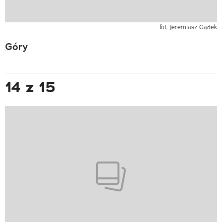
fot. Jeremiasz Gądek
Góry
14 z 15