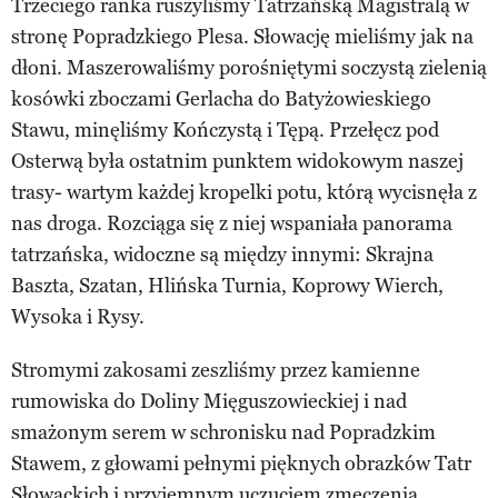
Trzeciego ranka ruszyliśmy Tatrzańską Magistralą w
stronę Popradzkiego Plesa. Słowację mieliśmy jak na
dłoni. Maszerowaliśmy porośniętymi soczystą zielenią
kosówki zboczami Gerlacha do Batyżowieskiego
Stawu, minęliśmy Kończystą i Tępą. Przełęcz pod
Osterwą była ostatnim punktem widokowym naszej
trasy- wartym każdej kropelki potu, którą wycisnęła z
nas droga. Rozciąga się z niej wspaniała panorama
tatrzańska, widoczne są między innymi: Skrajna
Baszta, Szatan, Hlińska Turnia, Koprowy Wierch,
Wysoka i Rysy.
Stromymi zakosami zeszliśmy przez kamienne
rumowiska do Doliny Mięguszowieckiej i nad
smażonym serem w schronisku nad Popradzkim
Stawem, z głowami pełnymi pięknych obrazków Tatr
Słowackich i przyjemnym uczuciem zmęczenia