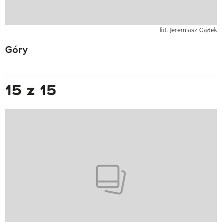
fot. Jeremiasz Gądek
Góry
15 z 15