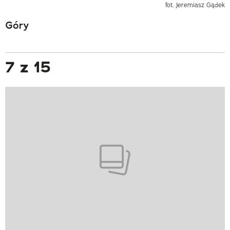
fot. Jeremiasz Gądek
Góry
7 z 15