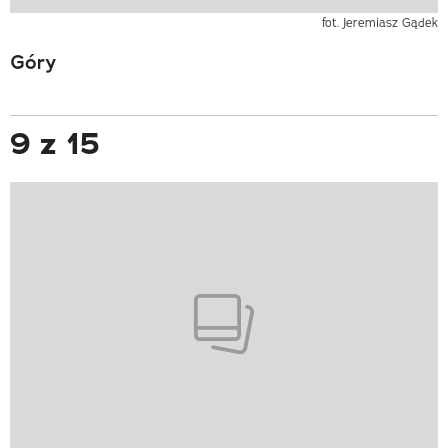
fot. Jeremiasz Gądek
Góry
9 z 15