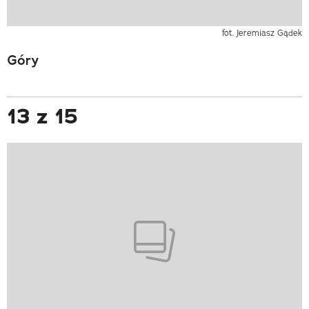
fot. Jeremiasz Gądek
Góry
13 z 15