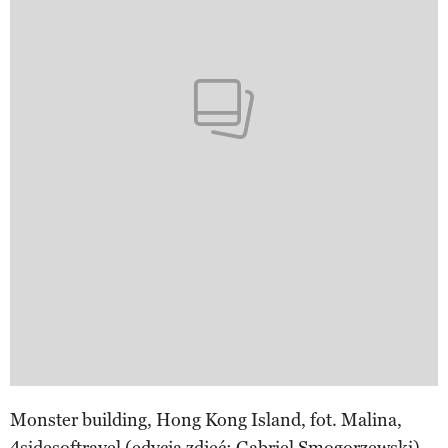
Monster building, Hong Kong Island, fot. Malina,
4sidesoftravel (edycja zdjęć: Gabriel Smogorzewski).