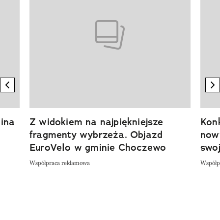
previous element
n
ina
Z widokiem na najpiękniejsze
Kon
fragmenty wybrzeża. Objazd
now
EuroVelo w gminie Choczewo
swoj
Współpraca reklamowa
Współp