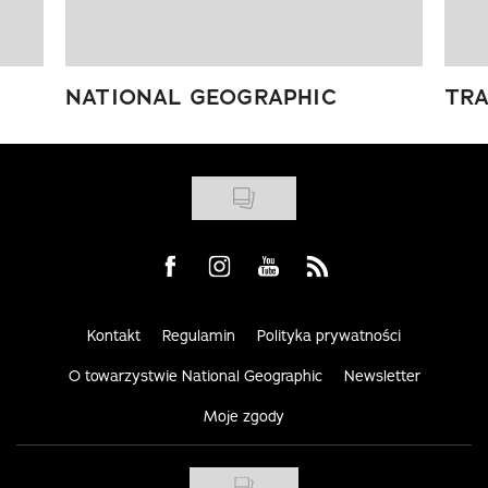
NATIONAL GEOGRAPHIC
TRA
Visit us on Facebook
Visit us on Instagram
Visit us on Youtube
Visit us on Rss
Kontakt
Regulamin
Polityka prywatności
O towarzystwie National Geographic
Newsletter
Moje zgody