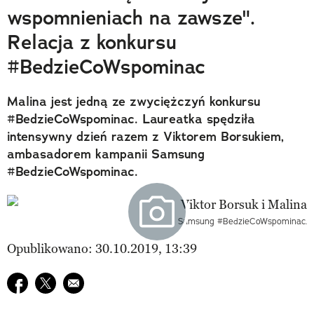
wspomnieniach na zawsze".
Relacja z konkursu
#BedzieCoWspominac
Malina jest jedną ze zwyciężczyń konkursu
#BedzieCoWspominac. Laureatka spędziła
intensywny dzień razem z Viktorem Borsukiem,
ambasadorem kampanii Samsung
#BedzieCoWspominac.
Samsung #BedzieCoWspominac.
Opublikowano: 30.10.2019, 13:39
Udostępnij na facebook
Udostępnij na twitter
E-mail do przyjaciela