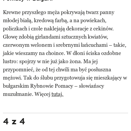
Krewne przyszłego męża pokrywają twarz panny
młodej białą, kredową farbą, a na powiekach,
policzkach i czole naklejają dekoracje z cekinów.
Głowę zdobią girlandami sztucznych kwiatów,
czerwonym welonem i srebrnymi łańcuchami – takie,
jakie wieszamy na choince. W dłoni ściska ozdobne
lustro: spojrzy w nie już jako żona. Ma jej
przypomnieć, że od tej chwili ma być posłuszna
mężowi. Tak do ślubu przygotowuja się mieszkający w
bułgarskim Rybnowie Pomacy – słowiańscy
muzułmanie. Więcej
tutaj.
4 z 4