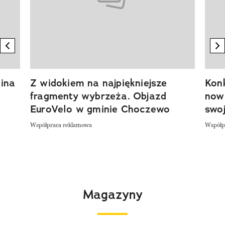
previous element
n
ina
Z widokiem na najpiękniejsze
Kon
fragmenty wybrzeża. Objazd
now
EuroVelo w gminie Choczewo
swoj
Współpraca reklamowa
Współp
Magazyny