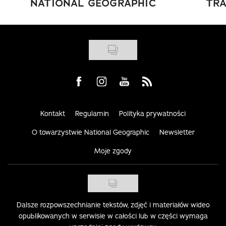
NATIONAL GEOGRAPHIC
TRA
Visit us on Facebook
Visit us on Instagram
Visit us on Youtube
Visit us on Rss
Kontakt
Regulamin
Polityka prywatności
O towarzystwie National Geographic
Newsletter
Moje zgody
Dalsze rozpowszechnianie tekstów, zdjęć i materiałów wideo
opublikowanych w serwisie w całości lub w części wymaga