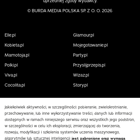
uprzedniej zgody wydawcy.
©
BURDA MEDIA POLSKA SP. Z O. O. 2026
Elle.pl
Glamour.pl
Kobieta.pl
Mojegotowanie.pl
Mamotoja.pl
Party.pl
Polki.pl
Przyslijprzepis.pl
Viva.pl
Wizaz.pl
Cocolita.pl
Story.pl
Jakiekolwiek aktywności, w szczególności: pobieranie, zwielokrotnianie,
przechowywanie, lub inne wykorzystywanie treści, danych lub informacji
dostępnych w ramach niniejszego serwisu oraz wszystkich jego podstron,
w szczególności w celu ich eksploracji, zmierzającej do tworzenia,
rozwoju, modyfikacji i szkolenia systemów uczenia maszynowego,
algorytmów lub sztucznej inteligencji
jest zabronione oraz wymaga