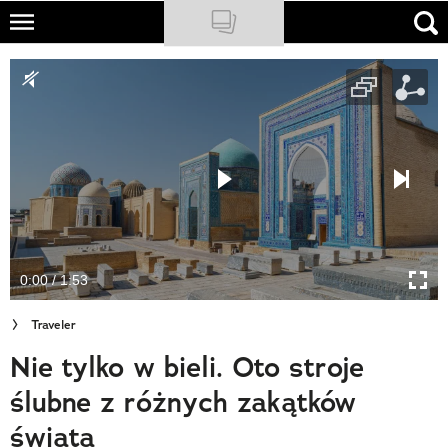
Skip
to
NATIONAL GEOGRAPHIC
main
content
TRAVELER
PODCASTY
Sklep
Newsletter
0:00 / 1:53
Cuda Polski
Traveler
Wielki Konkurs Fotograficzny
Nie tylko w bieli. Oto stroje
Trendbook Podróżniczy
ślubne z różnych zakątków
Polecane
świata