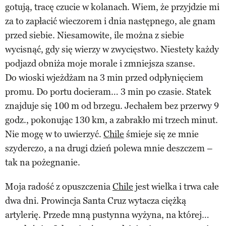
gotują, tracę czucie w kolanach. Wiem, że przyjdzie mi
za to zapłacić wieczorem i dnia następnego, ale gnam
przed siebie. Niesamowite, ile można z siebie
wycisnąć, gdy się wierzy w zwycięstwo. Niestety każdy
podjazd obniża moje morale i zmniejsza szanse.
Do wioski wjeżdżam na 3 min przed odpłynięciem
promu. Do portu docieram… 3 min po czasie. Statek
znajduje się 100 m od brzegu. Jechałem bez przerwy 9
godz., pokonując 130 km, a zabrakło mi trzech minut.
Nie mogę w to uwierzyć.
Chile
śmieje się ze mnie
szyderczo, a na drugi dzień polewa mnie deszczem –
tak na pożegnanie.
Moja radość z opuszczenia
Chile
jest wielka i trwa całe
dwa dni. Prowincja Santa Cruz wytacza ciężką
artylerię. Przede mną pustynna wyżyna, na której…