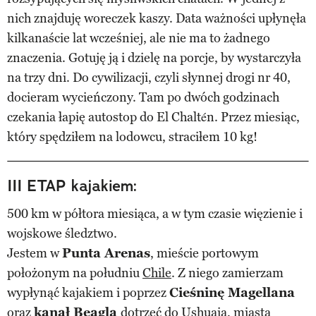
nich znajduję woreczek kaszy. Data ważności upłynęła
kilkanaście lat wcześniej, ale nie ma to żadnego
znaczenia. Gotuję ją i dzielę na porcje, by wystarczyła
na trzy dni. Do cywilizacji, czyli słynnej drogi nr 40,
docieram wycieńczony. Tam po dwóch godzinach
czekania łapię autostop do El Chaltén. Przez miesiąc,
który spędziłem na lodowcu, straciłem 10 kg!
III ETAP kajakiem:
500 km w półtora miesiąca, a w tym czasie więzienie i
wojskowe śledztwo.
Jestem w
Punta Arenas
, mieście portowym
położonym na południu
Chile
. Z niego zamierzam
wypłynąć kajakiem i poprzez
Cieśninę Magellana
oraz
kanał Beagla
dotrzeć do Ushuaia, miasta