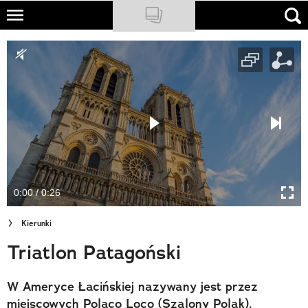
Skip
to
NATIONAL GEOGRAPHIC
main
content
TRAVELER
PODCASTY
Sklep
Newsletter
0:00 / 0:26
Cuda Polski
Kierunki
Wielki Konkurs Fotograficzny
Triatlon Patagoński
Trendbook Podróżniczy
W Ameryce Łacińskiej nazywany jest przez
Polecane
miejscowych Polaco Loco (Szalony Polak).