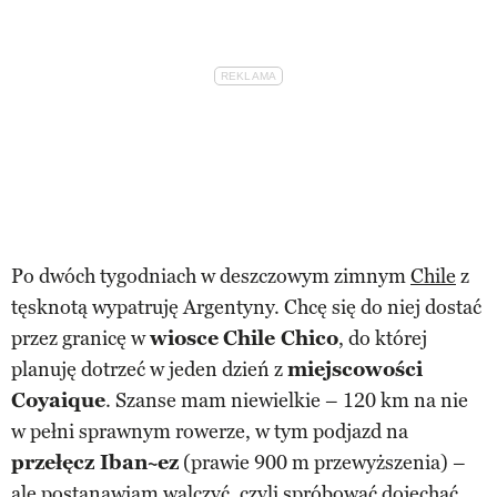
Po dwóch tygodniach w deszczowym zimnym
Chile
z
tęsknotą wypatruję Argentyny. Chcę się do niej dostać
przez granicę w
wiosce
Chile Chico
, do której
planuję dotrzeć w jeden dzień z
miejscowości
Coyaique
. Szanse mam niewielkie – 120 km na nie
w pełni sprawnym rowerze, w tym podjazd na
przełęcz Iban~ez
(prawie 900 m przewyższenia) –
ale postanawiam walczyć, czyli spróbować dojechać