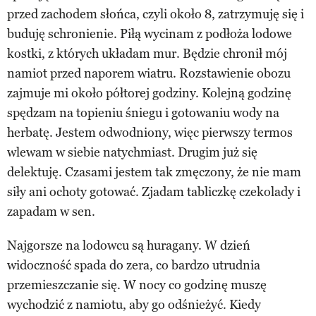
przed zachodem słońca, czyli około 8, zatrzymuję się i
buduję schronienie. Piłą wycinam z podłoża lodowe
kostki, z których układam mur. Będzie chronił mój
namiot przed naporem wiatru. Rozstawienie obozu
zajmuje mi około półtorej godziny. Kolejną godzinę
spędzam na topieniu śniegu i gotowaniu wody na
herbatę. Jestem odwodniony, więc pierwszy termos
wlewam w siebie natychmiast. Drugim już się
delektuję. Czasami jestem tak zmęczony, że nie mam
siły ani ochoty gotować. Zjadam tabliczkę czekolady i
zapadam w sen.
Najgorsze na lodowcu są huragany. W dzień
widoczność spada do zera, co bardzo utrudnia
przemieszczanie się. W nocy co godzinę muszę
wychodzić z namiotu, aby go odśnieżyć. Kiedy