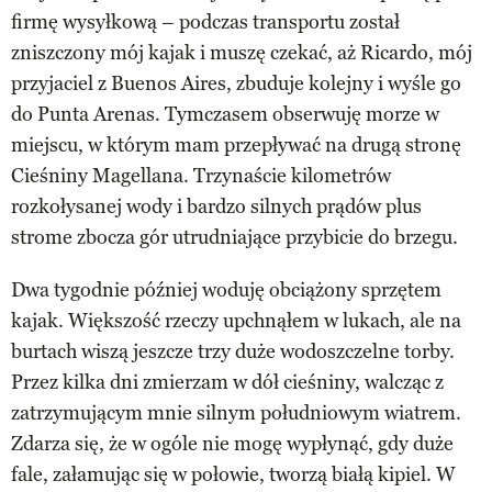
firmę wysyłkową – podczas transportu został
zniszczony mój kajak i muszę czekać, aż Ricardo, mój
przyjaciel z Buenos Aires, zbuduje kolejny i wyśle go
do Punta Arenas. Tymczasem obserwuję morze w
miejscu, w którym mam przepływać na drugą stronę
Cieśniny Magellana. Trzynaście kilometrów
rozkołysanej wody i bardzo silnych prądów plus
strome zbocza gór utrudniające przybicie do brzegu.
Dwa tygodnie później woduję obciążony sprzętem
kajak. Większość rzeczy upchnąłem w lukach, ale na
burtach wiszą jeszcze trzy duże wodoszczelne torby.
Przez kilka dni zmierzam w dół cieśniny, walcząc z
zatrzymującym mnie silnym południowym wiatrem.
Zdarza się, że w ogóle nie mogę wypłynąć, gdy duże
fale, załamując się w połowie, tworzą białą kipiel. W