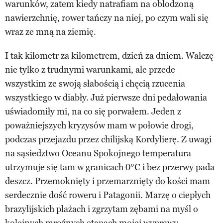
warunków, zatem kiedy natrafiam na oblodzoną
nawierzchnię, rower tańczy na niej, po czym wali się
wraz ze mną na ziemię.
I tak kilometr za kilometrem, dzień za dniem. Walczę
nie tylko z trudnymi warunkami, ale przede
wszystkim ze swoją słabością i chęcią rzucenia
wszystkiego w diabły. Już pierwsze dni pedałowania
uświadomiły mi, na co się porwałem. Jeden z
poważniejszych kryzysów mam w połowie drogi,
podczas przejazdu przez chilijską Kordylierę. Z uwagi
na sąsiedztwo Oceanu Spokojnego temperatura
utrzymuje się tam w granicach 0°C i bez przerwy pada
deszcz. Przemoknięty i przemarznięty do kości mam
serdecznie dość roweru i Patagonii. Marzę o ciepłych
brazylijskich plażach i zgrzytam zębami na myśl o
kolejnych mroźnych etapach mojej wyprawy.