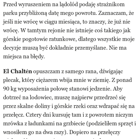
Przed wyruszeniem na lądolód podaję strażnikom
parku przybliżoną datę mego powrotu. Zaznaczam, że
jeśli nie wrócę w ciągu miesiąca, to znaczy, że już nie
wrócę. W tamtym rejonie nie istnieje coś takiego jak
górskie pogotowie ratunkowe, dlatego wszystkie moje
decyzje muszą być dokładnie przemyślane. Nie ma
miejsca na błędy.
El Chaltén
opuszczam z samego rana, dźwigając
plecak, który ciężarem wbija mnie w ziemię. Z ponad
90 kg wyposażenia połowę stanowi jedzenie. Aby
dotrzeć na lodowiec, muszę najpierw przedrzeć się
przez skalne doliny i górskie rzeki oraz wdrapać się na
przełęcz. Cztery dni kursuję tam i z powrotem niczym
mrówka z ładunkami na grzbiecie (podzieliłem sprzęt i
wnosiłem go na dwa razy). Dopiero na przełęczy