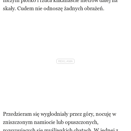
niczym piórko i rzuca kilkanaście metrów dalej na
skały. Cudem nie odnoszę żadnych obrażeń.
Przedzieram się wygłodniały przez góry, nocuję w
zniszczonym namiocie lub opuszczonych,
rozsypujących się myśliwskich chatach. W jednej z