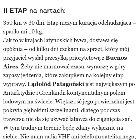
II ETAP na nartach:
350 km w 30 dni. Etap niczym kuracja odchudzająca –
spadło mi 10 kg.
Jak to w krajach latynoskich bywa, dostawa się
opóźnia – od kilku dni czekam na sprzęt, który mój
przyjaciel wysłał przesyłką priorytetową z
Buenos
Aires
. Żeby nie marnować czasu, wynoszę w góry
zapasy jedzenia, które zakupiłem na kolejny etap
wyprawy.
Lądolód Patagoński
jest największym po
Antarktydzie i Grenlandii kontynentalnym polem
lodowym na świecie. Większość jego powierzchni jest
pokryta głębokimi szczelinami, dlatego podczas
trawersu nie da się używać latawca do ciągnięcia sań.
W tym trudnym terenie będę zdany wyłącznie na
siebie. Nie mam radia VHF ani telefonu satelitarnego,