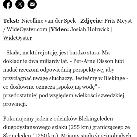
Udostępnij na facebook
Udostępnij na twitter
E-mail do przyjaciela
Tekst:
Nicolline van der Spek |
Zdjęcia:
Frits Meyst
/ WideOyster.com |
Video:
Josiah Holrwick |
WideOyster
- Skała, na której stoję, jest bardzo stara. Ma
dokładnie dwa miliardy lat. - Per-Arne Olsson lubi
nadać rzeczom odpowiednią perspektywę, aby
przyciągnąć uwagę słuchaczy. Jesteśmy w Blekinge -
co dosłownie oznacza „spokojną wodę” -
przedostatniej pod względem wielkości szwedzkiej
prowincji.
Pokonujemy jeden z odcinków Blekingeleden -
długodystansowego szlaku (255 km) graniczącego ze
Skåneleden (1250 km). Mijamy stado śnieżnobiałych