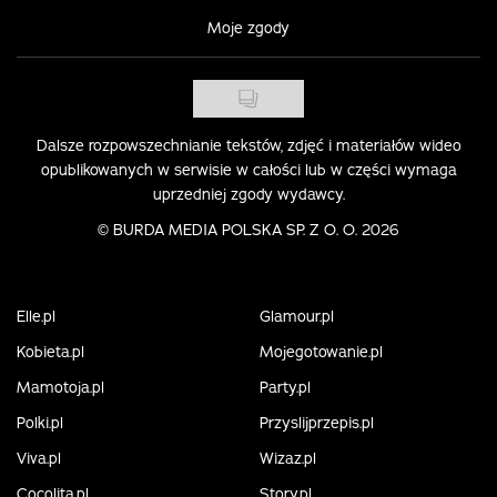
Moje zgody
Dalsze rozpowszechnianie tekstów, zdjęć i materiałów wideo
opublikowanych w serwisie w całości lub w części wymaga
uprzedniej zgody wydawcy.
©
BURDA MEDIA POLSKA SP. Z O. O. 2026
Elle.pl
Glamour.pl
Kobieta.pl
Mojegotowanie.pl
Mamotoja.pl
Party.pl
Polki.pl
Przyslijprzepis.pl
Viva.pl
Wizaz.pl
Cocolita.pl
Story.pl