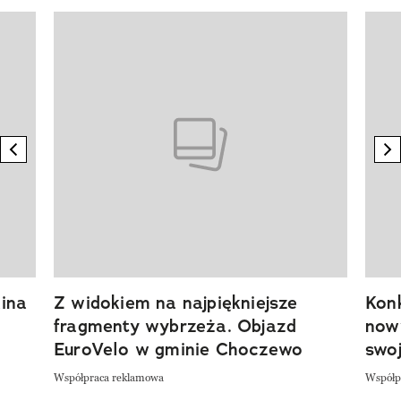
Pokazywanie elementu 1 z 20
previous element
n
ina
Z widokiem na najpiękniejsze
Kon
fragmenty wybrzeża. Objazd
now
EuroVelo w gminie Choczewo
swoj
Współpraca reklamowa
Współp