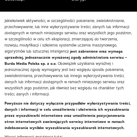
Jakiekolwiek aktywności, w szczególności: pobieranie, zwielokrotnianie,
przechowywanie, lub inne wykorzystywanie treści, danych lub informacji
dostępnych w ramach niniejszego serwisu oraz wszystkich jego podstron,
w szczególności w celu ich eksploracji, zmierzającej do tworzenia,
rozwoju, modyfikacji i szkolenia systemów uczenia maszynowego,
algorytmów lub sztucznej inteligencji
jest zabronione oraz wymaga
uprzedniej, jednoznacznie wyrażonej zgody administratora serwisu –
Burda Media Polska sp. z o.o.
Obowiązek uzyskania wyraźnej i
jednoznacznej zgody wymagany jest bez względu sposób pobierania,
zwielokrotniania, przechowywania lub innego wykorzystywania treści,
danych lub informacji dostępnych w ramach niniejszego serwisu oraz
wszystkich jego podstron, jak również bez względu na charakter tych
treści, danych i informacji.
Powyższe nie dotyczy wyłącznie przypadków wykorzystywania treści,
danych i informacji w celu umożliwienia i ułatwienia ich wyszukiwania
przez wyszukiwarki internetowe oraz umożliwienia pozycjonowania
stron internetowych zawierających serwisy internetowe w ramach
indeksowania wyników wyszukiwania wyszukiwarek internetowych.
Więcej informacji znajdziesz
tutaj
.