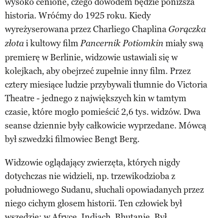
wysoko cenione, czego dowodem będzie poniższa
historia. Wróćmy do 1925 roku. Kiedy
wyreżyserowana przez Charliego Chaplina
Gorączka
i kultowy film
miały swą
złota
Pancernik Potiomkin
premierę w Berlinie, widzowie ustawiali się w
kolejkach, aby obejrzeć zupełnie inny film. Przez
cztery miesiące ludzie przybywali tłumnie do Victoria
Theatre - jednego z największych kin w tamtym
czasie, które mogło pomieścić 2,6 tys. widzów. Dwa
seanse dziennie były całkowicie wyprzedane. Mówcą
był szwedzki filmowiec Bengt Berg.
Widzowie oglądający zwierzęta, których nigdy
dotychczas nie widzieli, np. trzewikodzioba z
południowego Sudanu, słuchali opowiadanych przez
niego cichym głosem historii. Ten człowiek był
wszędzie: w Afryce, Indiach, Bhutanie. Był