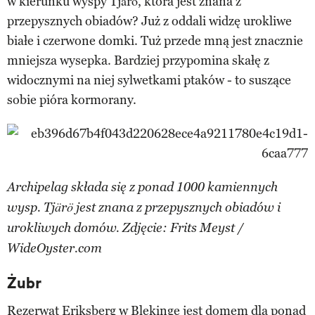
w kierunku wyspy Tjärö, która jest znana z
przepysznych obiadów? Już z oddali widzę urokliwe
białe i czerwone domki. Tuż przede mną jest znacznie
mniejsza wysepka. Bardziej przypomina skałę z
widocznymi na niej sylwetkami ptaków - to suszące
sobie pióra kormorany.
Archipelag składa się z ponad 1000 kamiennych
wysp. Tjärö jest znana z przepysznych obiadów i
urokliwych domów. Zdjęcie: Frits Meyst /
WideOyster.com
Żubr
Rezerwat Eriksberg w Blekinge jest domem dla ponad