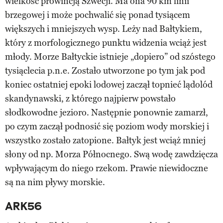
wielkość prowincją Szwecji. Ma ona 90 km linii
brzegowej i może pochwalić się ponad tysiącem
większych i mniejszych wysp. Leży nad Bałtykiem,
który z morfologicznego punktu widzenia wciąż jest
młody. Morze Bałtyckie istnieje „dopiero” od szóstego
tysiąclecia p.n.e. Zostało utworzone po tym jak pod
koniec ostatniej epoki lodowej zaczął topnieć lądolód
skandynawski, z którego najpierw powstało
słodkowodne jezioro. Następnie ponownie zamarzł,
po czym zaczął podnosić się poziom wody morskiej i
wszystko zostało zatopione. Bałtyk jest wciąż mniej
słony od np. Morza Północnego. Swą wodę zawdzięcza
wpływającym do niego rzekom. Prawie niewidoczne
są na nim pływy morskie.
ARK56