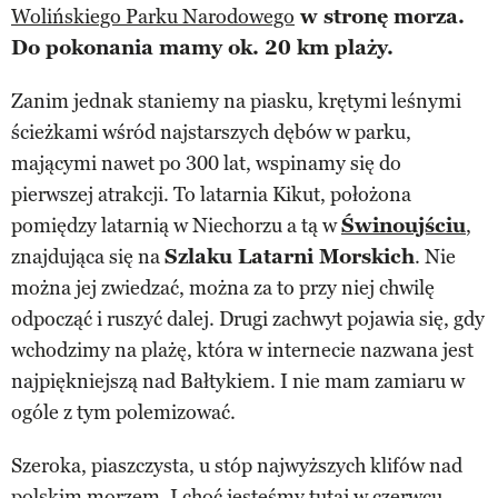
Wolińskiego Parku Narodowego
w stronę morza.
Do pokonania mamy ok. 20 km plaży.
Zanim jednak staniemy na piasku, krętymi leśnymi
ścieżkami wśród najstarszych dębów w parku,
mającymi nawet po 300 lat, wspinamy się do
pierwszej atrakcji. To latarnia Kikut, położona
pomiędzy latarnią w Niechorzu a tą w
Świnoujściu
,
znajdująca się na
Szlaku Latarni Morskich
. Nie
można jej zwiedzać, można za to przy niej chwilę
odpocząć i ruszyć dalej. Drugi zachwyt pojawia się, gdy
wchodzimy na plażę, która w internecie nazwana jest
najpiękniejszą nad Bałtykiem. I nie mam zamiaru w
ogóle z tym polemizować.
Szeroka, piaszczysta, u stóp najwyższych klifów nad
polskim morzem. I choć jesteśmy tutaj w czerwcu,