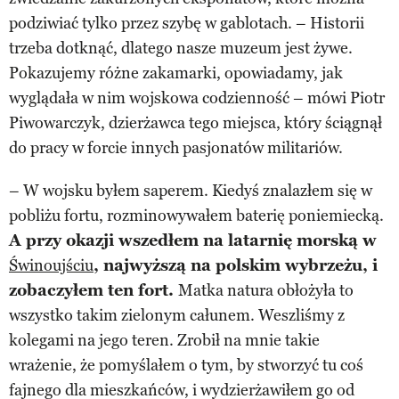
podziwiać tylko przez szybę w gablotach. – Historii
trzeba dotknąć, dlatego nasze muzeum jest żywe.
Pokazujemy różne zakamarki, opowiadamy, jak
wyglądała w nim wojskowa codzienność – mówi Piotr
Piwowarczyk, dzierżawca tego miejsca, który ściągnął
do pracy w forcie innych pasjonatów militariów.
– W wojsku byłem saperem. Kiedyś znalazłem się w
pobliżu fortu, rozminowywałem baterię poniemiecką.
A przy okazji wszedłem na latarnię morską w
Świnoujściu
, najwyższą na polskim wybrzeżu, i
zobaczyłem ten fort.
Matka natura obłożyła to
wszystko takim zielonym całunem. Weszliśmy z
kolegami na jego teren. Zrobił na mnie takie
wrażenie, że pomyślałem o tym, by stworzyć tu coś
fajnego dla mieszkańców, i wydzierżawiłem go od