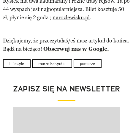
Rysiek ma dwa katamarany i różne trasy rejsów. Ta po
44 wyspach jest najpopularniejsza. Bilet kosztuje 50
zł, płynie się 2 godz.;
narozlewisku.pl
.
Dziękujemy, że przeczytałaś/eś nasz artykuł do końca.
Bądź na bieżąco!
Obserwuj nas w Google.
Lifestyle
morze bałtyckie
pomorze
ZAPISZ SIĘ NA NEWSLETTER
Pokazywanie elementu 1 z 1