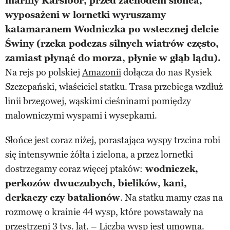
mariny Karsibór, przed zachodem słońca,
wyposażeni w lornetki wyruszamy
katamaranem Wodniczka po wstecznej delcie
Świny (rzeka podczas silnych wiatrów często,
zamiast płynąć do morza, płynie w głąb lądu).
Na rejs po polskiej
Amazonii
dołącza do nas Rysiek
Szczepański, właściciel statku. Trasa przebiega wzdłuż
linii brzegowej, wąskimi cieśninami pomiędzy
malowniczymi wyspami i wysepkami.
Słońce
jest coraz niżej, porastająca wyspy trzcina robi
się intensywnie żółta i zielona, a przez lornetki
dostrzegamy coraz więcej ptaków:
wodniczek,
perkozów dwuczubych, bielików, kani,
derkaczy czy batalionów
. Na statku mamy czas na
rozmowę o krainie 44 wysp, które powstawały na
przestrzeni 3 tys. lat. – Liczba wysp jest umowna.