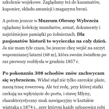
szkolenie wojskowe. Zaglądamy też do kazamatów,
kaponier, składu amunicji i magazynu broni.
A potem jeszcze w
Muzeum Obrony Wybrzeża
oglądamy kolekcję mundurów, armat, dokumenty i
najróżniejsze pamiątki po żołnierzach.
Dla
pasjonatów historii to wycieczka na cały dzień.
Ja nie mam tyle czasu, bo jeszcze chcę wejść na szczyt
wspomnianej latarni (68 m), która swoim światłem po
raz pierwszy rozbłysła w grudniu 1857 r.
Po pokonaniu 308 schodów znów zachwycam
się wybrzeżem.
Widać stąd nie tylko szerokie plaże,
naszą trasę rowerową. Ale też redę, przy której statki
czekają na wpłynięcie do portu, i stawę Młyny,
charakterystyczny znak nawigacyjny w kształcie
wiatraka z 1874 r., przy którym każdy urlopowicz robi