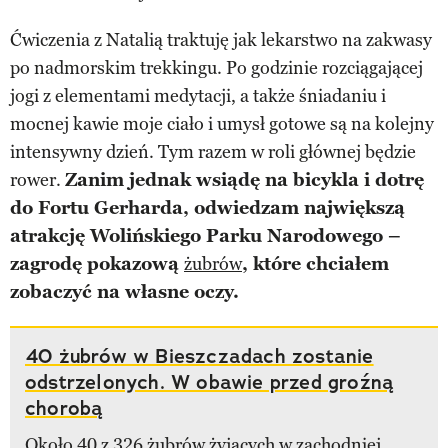
Ćwiczenia z Natalią traktuję jak lekarstwo na zakwasy
po nadmorskim trekkingu. Po godzinie rozciągającej
jogi z elementami medytacji, a także śniadaniu i
mocnej kawie moje ciało i umysł gotowe są na kolejny
intensywny dzień. Tym razem w roli głównej będzie
rower.
Zanim jednak wsiądę na bicykla i dotrę
do Fortu Gerharda, odwiedzam największą
atrakcję Wolińskiego Parku Narodowego –
zagrodę pokazową
żubrów
, które chciałem
zobaczyć na własne oczy.
40 żubrów w Bieszczadach zostanie
odstrzelonych. W obawie przed groźną
chorobą
Około 40 z 326 żubrów żyjących w zachodniej