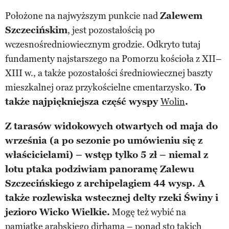
Położone na najwyższym punkcie nad
Zalewem
Szczecińskim
, jest pozostałością po
wczesnośredniowiecznym grodzie. Odkryto tutaj
fundamenty najstarszego na Pomorzu kościoła z XII–
XIII w., a także pozostałości średniowiecznej baszty
mieszkalnej oraz przykościelne cmentarzysko.
To
także najpiękniejsza część wyspy
Wolin
.
Z tarasów widokowych otwartych od maja do
września (a po sezonie po umówieniu się z
właścicielami) – wstęp tylko 5 zł – niemal z
lotu ptaka podziwiam panoramę Zalewu
Szczecińskiego z archipelagiem 44 wysp. A
także rozlewiska wstecznej delty rzeki Świny i
jezioro Wicko Wielkie.
Mogę też wybić na
pamiątkę arabskiego dirhama – ponad sto takich