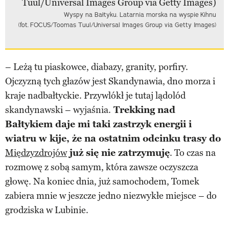
Wyspy na Bałtyku. Latarnia morska na wyspie Kihnu
(fot. FOCUS/Toomas Tuul/Universal Images Group via Getty Images)
– Leżą tu piaskowce, diabazy, granity, porfiry.
Ojczyzną tych głazów jest Skandynawia, dno morza i
kraje nadbałtyckie. Przywlókł je tutaj lądolód
skandynawski – wyjaśnia.
Trekking nad
Bałtykiem daje mi taki zastrzyk energii i
wiatru w kije, że na ostatnim odcinku trasy do
Międzyzdrojów
już się nie zatrzymuję
. To czas na
rozmowę z sobą samym, która zawsze oczyszcza
głowę. Na koniec dnia, już samochodem, Tomek
zabiera mnie w jeszcze jedno niezwykłe miejsce – do
grodziska w Lubinie.