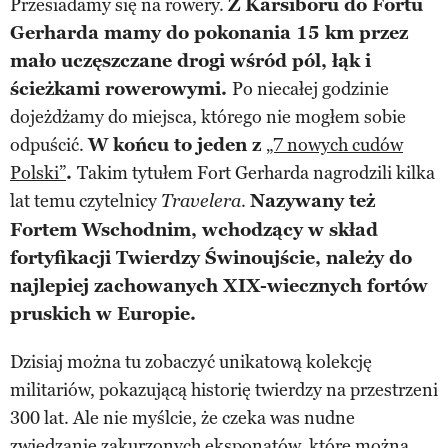
Przesiadamy się na rowery.
Z Karsiboru do Fortu
Gerharda mamy do pokonania 15 km przez
mało uczęszczane drogi wśród pól, łąk i
ścieżkami rowerowymi.
Po niecałej godzinie
dojeżdżamy do miejsca, którego nie mogłem sobie
odpuścić.
W końcu to jeden z
„7 nowych cudów
Polski”
.
Takim tytułem Fort Gerharda nagrodzili kilka
lat temu czytelnicy
.
Nazywany też
Travelera
Fortem Wschodnim, wchodzący w skład
fortyfikacji Twierdzy Świnoujście, należy do
najlepiej zachowanych XIX-wiecznych fortów
pruskich w Europie.
Dzisiaj można tu zobaczyć unikatową kolekcję
militariów, pokazującą historię twierdzy na przestrzeni
300 lat. Ale nie myślcie, że czeka was nudne
zwiedzanie zakurzonych eksponatów, które można