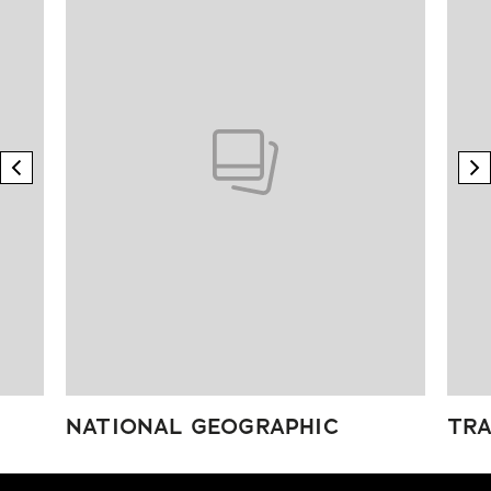
previous element
n
NATIONAL GEOGRAPHIC
TRA