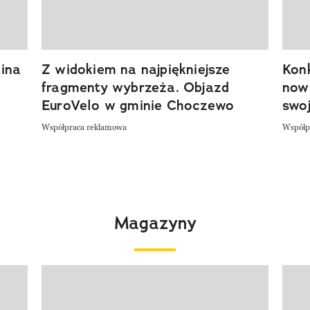
ina
Z widokiem na najpiękniejsze
Kon
fragmenty wybrzeża. Objazd
now
EuroVelo w gminie Choczewo
swoj
Współpraca reklamowa
Współp
Magazyny
Pokazywanie elementu 1 z 4