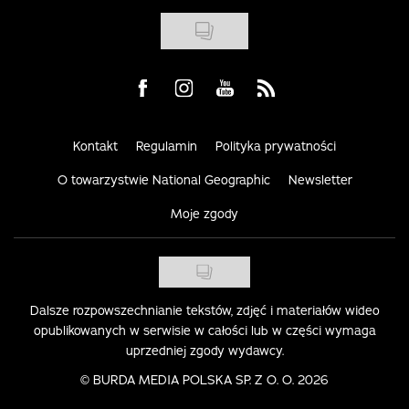
Visit us on Facebook
Visit us on Instagram
Visit us on Youtube
Visit us on Rss
Kontakt
Regulamin
Polityka prywatności
O towarzystwie National Geographic
Newsletter
Moje zgody
Dalsze rozpowszechnianie tekstów, zdjęć i materiałów wideo
opublikowanych w serwisie w całości lub w części wymaga
uprzedniej zgody wydawcy.
©
BURDA MEDIA POLSKA SP. Z O. O. 2026