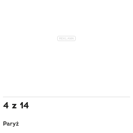
4 z 14
Paryż