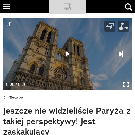
Skip
to
NATIONAL GEOGRAPHIC
main
content
TRAVELER
PODCASTY
Sklep
Newsletter
0:00 / 0:26
Cuda Polski
Traveler
Wielki Konkurs Fotograficzny
Jeszcze nie widzieliście Paryża z
Trendbook Podróżniczy
takiej perspektywy! Jest
Polecane
zaskakujący