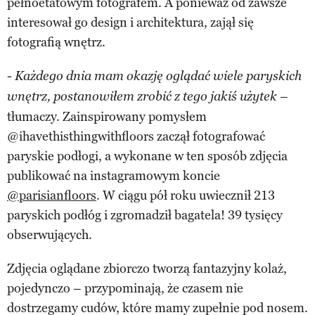
pełnoetatowym fotografem. A ponieważ od zawsze
interesował go design i architektura, zajął się
fotografią wnętrz.
-
Każdego dnia mam okazję oglądać wiele paryskich
–
wnętrz, postanowiłem zrobić z tego jakiś użytek
tłumaczy. Zainspirowany pomysłem
@ihavethisthingwithfloors zaczął fotografować
paryskie podłogi, a wykonane w ten sposób zdjęcia
publikować na instagramowym koncie
@parisianfloors
. W ciągu pół roku uwiecznił 213
paryskich podłóg i zgromadził bagatela! 39 tysięcy
obserwujących.
Zdjęcia oglądane zbiorczo tworzą fantazyjny kolaż,
pojedynczo – przypominają, że czasem nie
dostrzegamy cudów, które mamy zupełnie pod nosem.