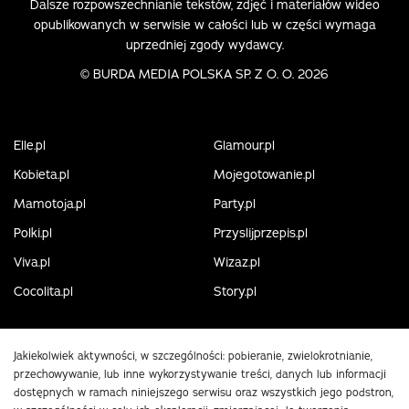
Dalsze rozpowszechnianie tekstów, zdjęć i materiałów wideo
opublikowanych w serwisie w całości lub w części wymaga
uprzedniej zgody wydawcy.
©
BURDA MEDIA POLSKA SP. Z O. O. 2026
Elle.pl
Glamour.pl
Kobieta.pl
Mojegotowanie.pl
Mamotoja.pl
Party.pl
Polki.pl
Przyslijprzepis.pl
Viva.pl
Wizaz.pl
Cocolita.pl
Story.pl
Jakiekolwiek aktywności, w szczególności: pobieranie, zwielokrotnianie,
przechowywanie, lub inne wykorzystywanie treści, danych lub informacji
dostępnych w ramach niniejszego serwisu oraz wszystkich jego podstron,