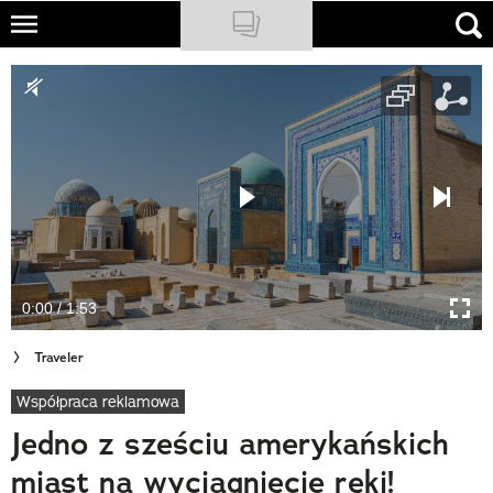
Skip
to
NATIONAL GEOGRAPHIC
main
content
TRAVELER
PODCASTY
Sklep
Newsletter
0:00 / 1:53
Cuda Polski
Traveler
Wielki Konkurs Fotograficzny
Współpraca reklamowa
Trendbook Podróżniczy
Jedno z sześciu amerykańskich
Polecane
miast na wyciągnięcie ręki!