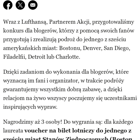
Udostępnij na facebook
Udostępnij na twitter
E-mail do przyjaciela
Wraz z Lufthansą, Partnerem Akcji, przygotowaliśmy
konkurs dla blogerów, którzy z pomocą swoich fanów
przygotują i zrealizują podroż do jednego z sześciu
amerykańskich miast: Bostonu, Denver, San Diego,
Filadelfii, Detroit lub Charlotte.
Dzięki zadaniom do wykonania dla blogerów, które
wyznaczą im fani i organizator, w trakcie podróży
gwarantujemy wszystkim dobrą zabawę, a dzięki
relacjom na żywo wszyscy poczujemy się uczestnikami
inspirujących wypraw.
Nagrodzimy aż 3 osoby! Do wygrania są: dla każdego
laureata
voucher na bilet lotniczy do jednego z
sześciu miast Stanów Zjednoczonych
(
Boston,