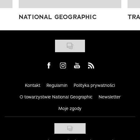
NATIONAL GEOGRAPHIC
TRA
Visit us on Facebook
Visit us on Instagram
Visit us on Youtube
Visit us on Rss
Kontakt
Regulamin
Polityka prywatności
O towarzystwie National Geographic
Newsletter
Moje zgody