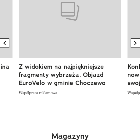
previous element
n
ina
Z widokiem na najpiękniejsze
Kon
fragmenty wybrzeża. Objazd
now
EuroVelo w gminie Choczewo
swoj
Współpraca reklamowa
Współp
Magazyny