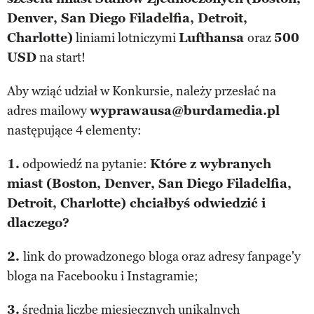
Denver, San Diego Filadelfia, Detroit,
Charlotte)
liniami lotniczymi
Lufthansa
oraz
500
USD
na start!
Aby wziąć udział w Konkursie, należy przesłać na
adres mailowy
wyprawausa@burdamedia.pl
następujące 4 elementy:
1.
odpowiedź na pytanie:
Które z wybranych
miast (
Boston, Denver, San Diego Filadelfia,
Detroit, Charlotte) c
hciałbyś odwiedzić i
dlaczego?
2.
link do prowadzonego bloga oraz adresy fanpage'y
bloga na Facebooku i Instagramie;
3.
średnią liczbę miesięcznych unikalnych