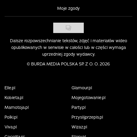
Moje zgody
Dalsze rozpowszechnianie tekstów, zdjęć i materiałów wideo
opublikowanych w serwisie w całości lub w części wymaga
uprzedniej zgody wydawcy.
©
BURDA MEDIA POLSKA SP. Z O. O. 2026
Elle.pl
Glamour.pl
Kobieta.pl
Mojegotowanie.pl
Mamotoja.pl
Party.pl
Polki.pl
Przyslijprzepis.pl
Viva.pl
Wizaz.pl
Cocolita.pl
Story.pl