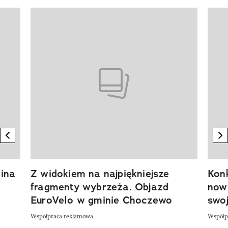
Pokazywanie elementu 1 z 20
previous element
n
ina
Z widokiem na najpiękniejsze
Kon
fragmenty wybrzeża. Objazd
now
EuroVelo w gminie Choczewo
swoj
Współpraca reklamowa
Współp