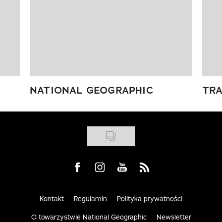
NATIONAL GEOGRAPHIC
TRA
Visit us on Facebook
Visit us on Instagram
Visit us on Youtube
Visit us on Rss
Kontakt
Regulamin
Polityka prywatności
O towarzystwie National Geographic
Newsletter