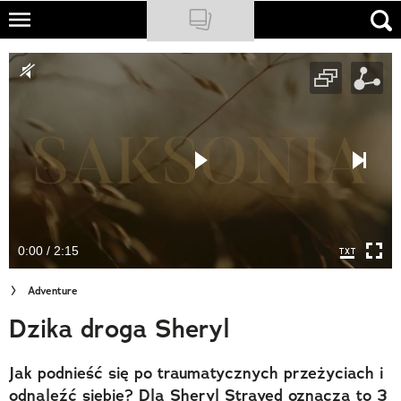
Skip
to
NATIONAL GEOGRAPHIC
main
content
TRAVELER
PODCASTY
Sklep
Newsletter
0:00 / 2:15
Cuda Polski
Adventure
Wielki Konkurs Fotograficzny
Dzika droga Sheryl
Trendbook Podróżniczy
Jak podnieść się po traumatycznych przeżyciach i
Polecane
odnaleźć siebie? Dla Sheryl Strayed oznacza to 3