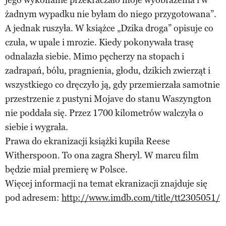
żadnym wypadku nie byłam do niego przygotowana”.
A jednak ruszyła. W książce „Dzika droga” opisuje co
czuła, w upale i mrozie. Kiedy pokonywała trasę
odnalazła siebie. Mimo pęcherzy na stopach i
zadrapań, bólu, pragnienia, głodu, dzikich zwierząt i
wszystkiego co dręczyło ją, gdy przemierzała samotnie
przestrzenie z pustyni Mojave do stanu Waszyngton
nie poddała się. Przez 1700 kilometrów walczyła o
siebie i wygrała.
Prawa do ekranizacji książki kupiła Reese
Witherspoon. To ona zagra Sheryl. W marcu film
będzie miał premierę w Polsce.
Więcej informacji na temat ekranizacji znajduje się
pod adresem:
http://www.imdb.com/title/tt2305051/