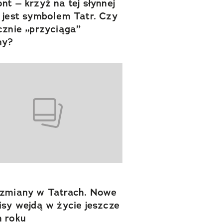
nt – krzyż na tej słynnej
 jest symbolem Tatr. Czy
cznie „przyciąga”
ny?
zmiany w Tatrach. Nowe
isy wejdą w życie jeszcze
 roku