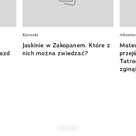
Kierunki
Adventur
Jaskinie w Zakopanem. Które z
Mateu
jazd
nich można zwiedzać?
przej
Tatra
zginą