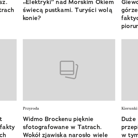
sz.
„Elektryki” nad Morskim Okiem
Giewo
trach
świecą pustkami. Turyści wolą
górze
konie?
fakty
pioru
Przyroda
Kierunki
t
Widmo Brockenu pięknie
Duże 
 fakty
sfotografowane w Tatrach.
przep
ich
Wokół zjawiska narosło wiele
w tym