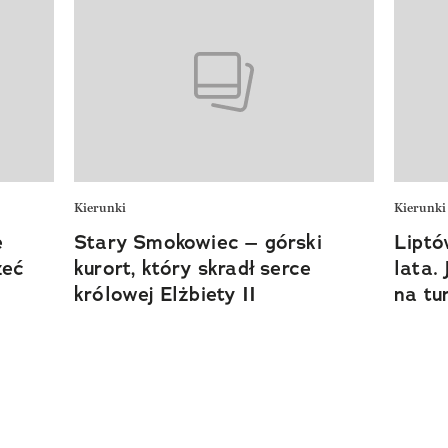
Kierunki
Kierunki
e
Stary Smokowiec – górski
Liptó
zeć
kurort, który skradł serce
lata.
królowej Elżbiety II
na tu