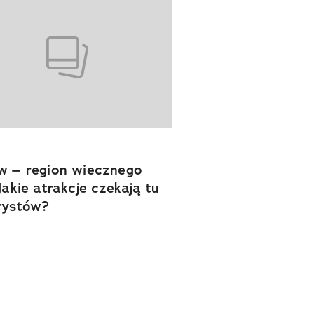
w – region wiecznego
 Jakie atrakcje czekają tu
rystów?