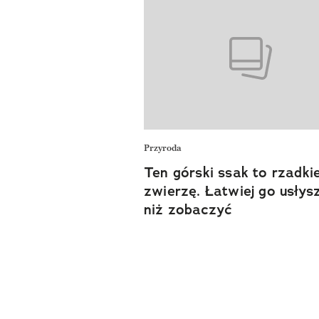
Przyroda
Ten górski ssak to rzadki
zwierzę. Łatwiej go usłys
niż zobaczyć