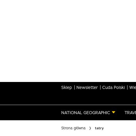
Skip
to
main
content
Sklep
Newsletter
Cuda Polski
Wie
NATIONAL GEOGRAPHIC
TRAV
Strona główna
tatry