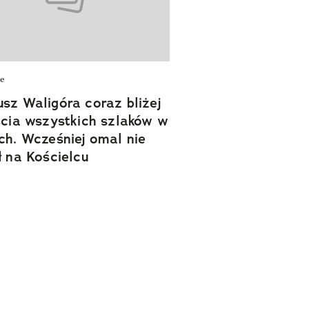
e
sz Waligóra coraz bliżej
ścia wszystkich szlaków w
ch. Wcześniej omal nie
ł na Kościelcu