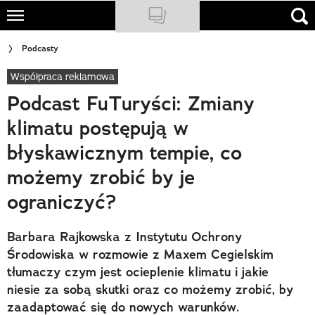
Skip
to
NATIONAL GEOGRAPHIC
Podcasty
main
content
Współpraca reklamowa
TRAVELER
Podcast FuTuryści: Zmiany
PODCASTY
klimatu postępują w
Sklep
błyskawicznym tempie, co
Newsletter
możemy zrobić by je
ograniczyć?
Cuda Polski
Wielki Konkurs Fotograficzny
Barbara Rajkowska z Instytutu Ochrony
Środowiska w rozmowie z Maxem Cegielskim
Trendbook Podróżniczy
tłumaczy czym jest ocieplenie klimatu i jakie
niesie za sobą skutki oraz co możemy zrobić, by
Polecane
zaadaptować się do nowych warunków.