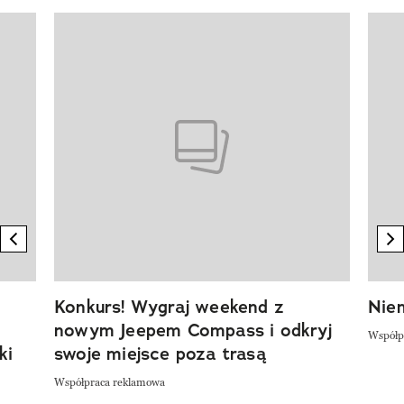
Pokazywanie elementu 1 z 20
previous element
n
Konkurs! Wygraj weekend z
Niem
nowym Jeepem Compass i odkryj
Współp
ki
swoje miejsce poza trasą
Współpraca reklamowa