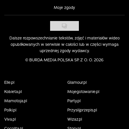
Moje zgody
Dalsze rozpowszechnianie tekstów, zdjęć i materiałów wideo
opublikowanych w serwisie w całości lub w części wymaga
uprzedniej zgody wydawcy.
©
BURDA MEDIA POLSKA SP. Z O. O. 2026
Elle.pl
Glamour.pl
Kobieta.pl
Mojegotowanie.pl
Mamotoja.pl
Party.pl
Polki.pl
Przyslijprzepis.pl
Viva.pl
Wizaz.pl
Cocolita.pl
Story.pl