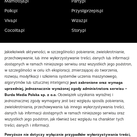
Mamotoja.pl
Party.pl
Polki.pl
Przyslijprzepis.pl
Viva.pl
Wizaz.pl
Cocolita.pl
Story.pl
Jakiekolwiek aktywności, w szczególności: pobieranie, zwielokrotnianie,
przechowywanie, lub inne wykorzystywanie treści, danych lub informacji
dostępnych w ramach niniejszego serwisu oraz wszystkich jego podstron,
w szczególności w celu ich eksploracji, zmierzającej do tworzenia,
rozwoju, modyfikacji i szkolenia systemów uczenia maszynowego,
algorytmów lub sztucznej inteligencji
jest zabronione oraz wymaga
uprzedniej, jednoznacznie wyrażonej zgody administratora serwisu –
Burda Media Polska sp. z o.o.
Obowiązek uzyskania wyraźnej i
jednoznacznej zgody wymagany jest bez względu sposób pobierania,
zwielokrotniania, przechowywania lub innego wykorzystywania treści,
danych lub informacji dostępnych w ramach niniejszego serwisu oraz
wszystkich jego podstron, jak również bez względu na charakter tych
treści, danych i informacji.
Powyższe nie dotyczy wyłącznie przypadków wykorzystywania treści,