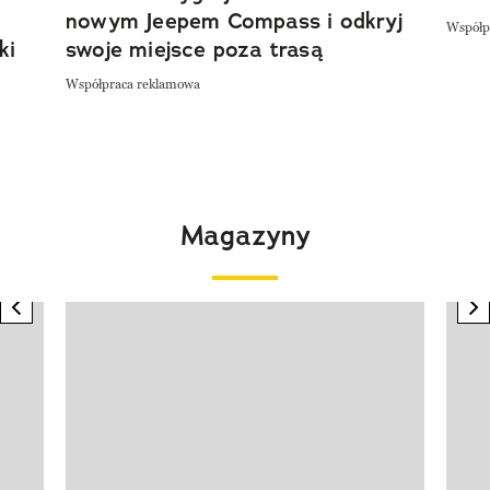
nowym Jeepem Compass i odkryj
Współp
ki
swoje miejsce poza trasą
Współpraca reklamowa
Magazyny
previous element
n
Pokazywanie elementu 1 z 4