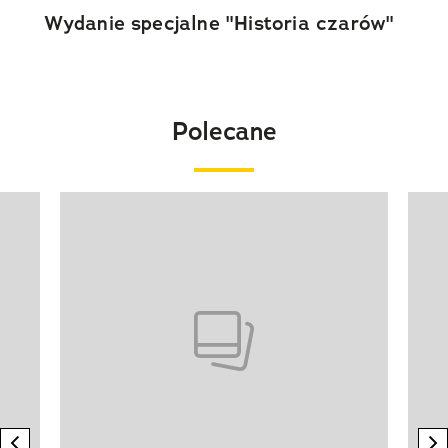
Wydanie specjalne "Historia czarów"
Polecane
Pokazywanie elementu 1 z 20
previous element
n