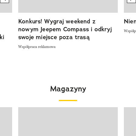
Konkurs! Wygraj weekend z
Niem
nowym Jeepem Compass i odkryj
Współp
ki
swoje miejsce poza trasą
Współpraca reklamowa
Magazyny
Pokazywanie elementu 1 z 4