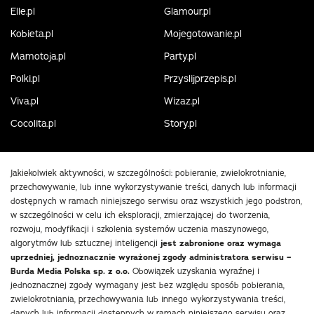
Elle.pl
Glamour.pl
Kobieta.pl
Mojegotowanie.pl
Mamotoja.pl
Party.pl
Polki.pl
Przyslijprzepis.pl
Viva.pl
Wizaz.pl
Cocolita.pl
Story.pl
Jakiekolwiek aktywności, w szczególności: pobieranie, zwielokrotnianie,
przechowywanie, lub inne wykorzystywanie treści, danych lub informacji
dostępnych w ramach niniejszego serwisu oraz wszystkich jego podstron,
w szczególności w celu ich eksploracji, zmierzającej do tworzenia,
rozwoju, modyfikacji i szkolenia systemów uczenia maszynowego,
algorytmów lub sztucznej inteligencji
jest zabronione oraz wymaga
uprzedniej, jednoznacznie wyrażonej zgody administratora serwisu –
Burda Media Polska sp. z o.o.
Obowiązek uzyskania wyraźnej i
jednoznacznej zgody wymagany jest bez względu sposób pobierania,
zwielokrotniania, przechowywania lub innego wykorzystywania treści,
danych lub informacji dostępnych w ramach niniejszego serwisu oraz