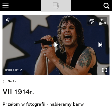
Skip
to
NATIONAL GEOGRAPHIC
main
content
TRAVELER
PODCASTY
Sklep
Newsletter
0:00 / 0:12
Cuda Polski
Nauka
Wielki Konkurs Fotograficzny
VII 1914r.
Trendbook Podróżniczy
Przełom w fotografii - nabieramy barw
Polecane