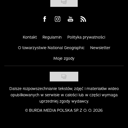
Visit us on Facebook
Visit us on Instagram
Visit us on Youtube
Visit us on Rss
Kontakt
Regulamin
Polityka prywatności
O towarzystwie National Geographic
Newsletter
Moje zgody
Dalsze rozpowszechnianie tekstów, zdjęć i materiałów wideo
opublikowanych w serwisie w całości lub w części wymaga
uprzedniej zgody wydawcy.
©
BURDA MEDIA POLSKA SP. Z O. O. 2026