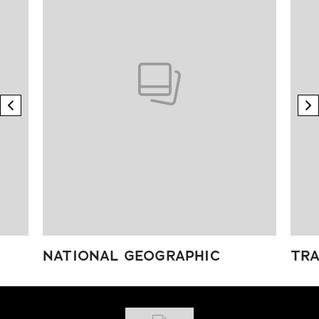
previous element
n
NATIONAL GEOGRAPHIC
TRA