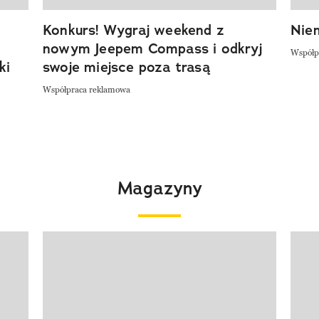
Konkurs! Wygraj weekend z
Niem
nowym Jeepem Compass i odkryj
Współp
ki
swoje miejsce poza trasą
Współpraca reklamowa
Magazyny
Pokazywanie elementu 1 z 4