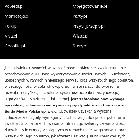
Kobieta.pl
Mojegotowanie.pl
Mamotoja.pl
Party.pl
Polki.pl
Przyslijprzepis.pl
Viva.pl
Wizaz.pl
Cocolita.pl
Story.pl
Jakiekolwiek aktywności, w szczególności: pobieranie, zwielokrotnianie,
przechowywanie, lub inne wykorzystywanie treści, danych lub informacji
dostępnych w ramach niniejszego serwisu oraz wszystkich jego podstron,
w szczególności w celu ich eksploracji, zmierzającej do tworzenia,
rozwoju, modyfikacji i szkolenia systemów uczenia maszynowego,
algorytmów lub sztucznej inteligencji
jest zabronione oraz wymaga
uprzedniej, jednoznacznie wyrażonej zgody administratora serwisu –
Burda Media Polska sp. z o.o.
Obowiązek uzyskania wyraźnej i
jednoznacznej zgody wymagany jest bez względu sposób pobierania,
zwielokrotniania, przechowywania lub innego wykorzystywania treści,
danych lub informacji dostępnych w ramach niniejszego serwisu oraz
wszystkich jego podstron, jak również bez względu na charakter tych