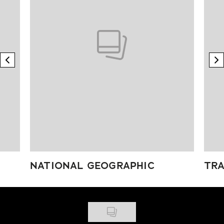
previous element
n
NATIONAL GEOGRAPHIC
TRA