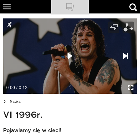
Skip
to
NATIONAL GEOGRAPHIC
main
content
TRAVELER
PODCASTY
Sklep
Newsletter
0:00 / 0:12
Cuda Polski
Nauka
Wielki Konkurs Fotograficzny
VI 1996r.
Trendbook Podróżniczy
Pojawiamy się w sieci!
Polecane