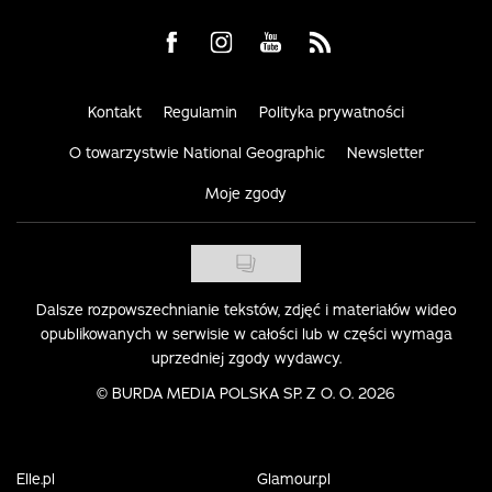
Visit us on Facebook
Visit us on Instagram
Visit us on Youtube
Visit us on Rss
Kontakt
Regulamin
Polityka prywatności
O towarzystwie National Geographic
Newsletter
Moje zgody
Dalsze rozpowszechnianie tekstów, zdjęć i materiałów wideo
opublikowanych w serwisie w całości lub w części wymaga
uprzedniej zgody wydawcy.
©
BURDA MEDIA POLSKA SP. Z O. O. 2026
Elle.pl
Glamour.pl