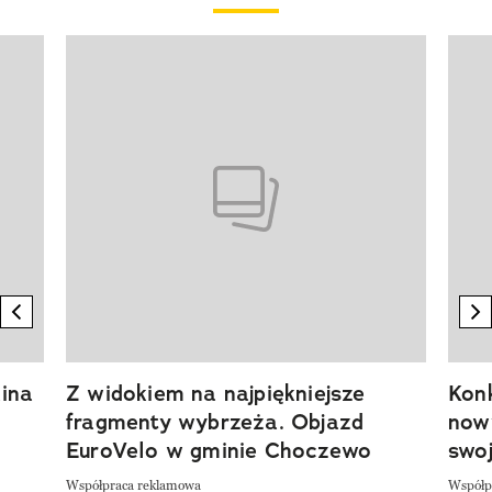
Pokazywanie elementu 1 z 20
previous element
n
ina
Z widokiem na najpiękniejsze
Kon
fragmenty wybrzeża. Objazd
now
EuroVelo w gminie Choczewo
swoj
Współpraca reklamowa
Współp