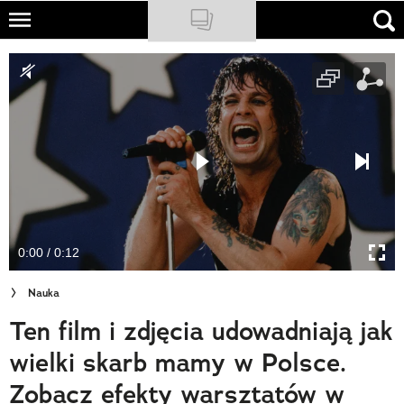
Skip
to
NATIONAL GEOGRAPHIC
main
content
TRAVELER
PODCASTY
Sklep
Newsletter
0:00 / 0:12
Cuda Polski
Nauka
Wielki Konkurs Fotograficzny
Ten film i zdjęcia udowadniają jak
Trendbook Podróżniczy
wielki skarb mamy w Polsce.
Polecane
Zobacz efekty warsztatów w