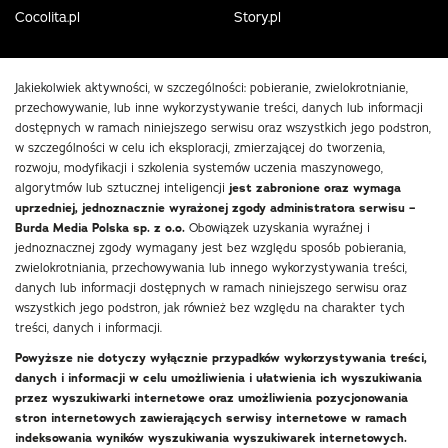
Cocolita.pl
Story.pl
Jakiekolwiek aktywności, w szczególności: pobieranie, zwielokrotnianie,
przechowywanie, lub inne wykorzystywanie treści, danych lub informacji
dostępnych w ramach niniejszego serwisu oraz wszystkich jego podstron,
w szczególności w celu ich eksploracji, zmierzającej do tworzenia,
rozwoju, modyfikacji i szkolenia systemów uczenia maszynowego,
algorytmów lub sztucznej inteligencji
jest zabronione oraz wymaga
uprzedniej, jednoznacznie wyrażonej zgody administratora serwisu –
Burda Media Polska sp. z o.o.
Obowiązek uzyskania wyraźnej i
jednoznacznej zgody wymagany jest bez względu sposób pobierania,
zwielokrotniania, przechowywania lub innego wykorzystywania treści,
danych lub informacji dostępnych w ramach niniejszego serwisu oraz
wszystkich jego podstron, jak również bez względu na charakter tych
treści, danych i informacji.
Powyższe nie dotyczy wyłącznie przypadków wykorzystywania treści,
danych i informacji w celu umożliwienia i ułatwienia ich wyszukiwania
przez wyszukiwarki internetowe oraz umożliwienia pozycjonowania
stron internetowych zawierających serwisy internetowe w ramach
indeksowania wyników wyszukiwania wyszukiwarek internetowych.