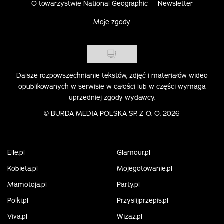
O towarzystwie National Geographic
Newsletter
Moje zgody
Dalsze rozpowszechnianie tekstów, zdjęć i materiałów wideo
opublikowanych w serwisie w całości lub w części wymaga
uprzedniej zgody wydawcy.
©
BURDA MEDIA POLSKA SP. Z O. O. 2026
Elle.pl
Glamour.pl
Kobieta.pl
Mojegotowanie.pl
Mamotoja.pl
Party.pl
Polki.pl
Przyslijprzepis.pl
Viva.pl
Wizaz.pl