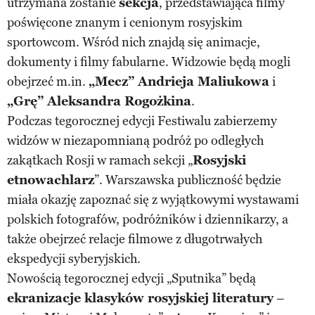
utrzymana zostanie
sekcja
, przedstawiająca filmy
poświęcone znanym i cenionym rosyjskim
sportowcom. Wśród nich znajdą się animacje,
dokumenty i filmy fabularne. Widzowie będą mogli
obejrzeć m.in.
„Mecz” Andrieja Maliukowa
i
„Grę” Aleksandra Rogożkina
.
Podczas tegorocznej edycji Festiwalu zabierzemy
widzów w niezapomnianą podróż po odległych
zakątkach Rosji w ramach sekcji „
Rosyjski
etnowachlarz
”. Warszawska publiczność będzie
miała okazję zapoznać się z wyjątkowymi wystawami
polskich fotografów, podróżników i dziennikarzy, a
także obejrzeć relacje filmowe z długotrwałych
ekspedycji syberyjskich.
Nowością tegorocznej edycji „Sputnika” będą
ekranizacje klasyków rosyjskiej literatury
–