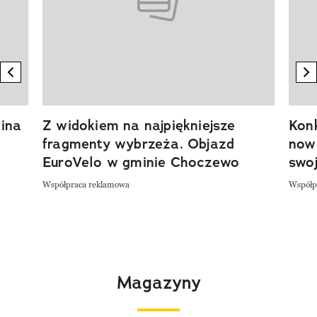
previous element
n
ina
Z widokiem na najpiękniejsze
Kon
fragmenty wybrzeża. Objazd
now
EuroVelo w gminie Choczewo
swoj
Współpraca reklamowa
Współp
Magazyny