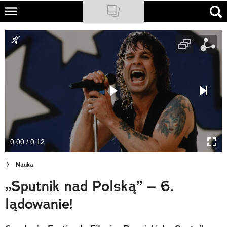
Skip
to
NATIONAL GEOGRAPHIC
main
content
TRAVELER
PODCASTY
Sklep
Newsletter
0:00 / 0:12
Cuda Polski
Nauka
Wielki Konkurs Fotograficzny
„Sputnik nad Polską” – 6.
Trendbook Podróżniczy
lądowanie!
Polecane