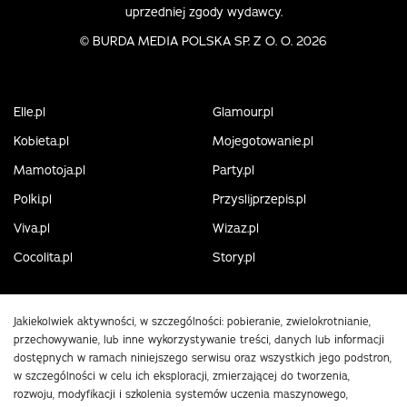
uprzedniej zgody wydawcy.
©
BURDA MEDIA POLSKA SP. Z O. O. 2026
Elle.pl
Glamour.pl
Kobieta.pl
Mojegotowanie.pl
Mamotoja.pl
Party.pl
Polki.pl
Przyslijprzepis.pl
Viva.pl
Wizaz.pl
Cocolita.pl
Story.pl
Jakiekolwiek aktywności, w szczególności: pobieranie, zwielokrotnianie,
przechowywanie, lub inne wykorzystywanie treści, danych lub informacji
dostępnych w ramach niniejszego serwisu oraz wszystkich jego podstron,
w szczególności w celu ich eksploracji, zmierzającej do tworzenia,
rozwoju, modyfikacji i szkolenia systemów uczenia maszynowego,