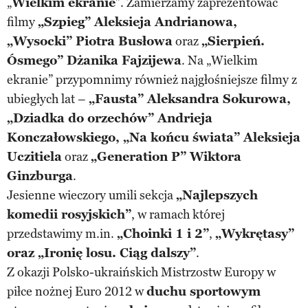
„
Wielkim ekranie
”. Zamierzamy zaprezentować
filmy
„Szpieg” Aleksieja Andrianowa,
„Wysocki” Piotra Busłowa
oraz
„Sierpień.
Ósmego” Dżanika Fajzijewa
. Na „Wielkim
ekranie” przypomnimy również najgłośniejsze filmy z
ubiegłych lat –
„Fausta” Aleksandra Sokurowa,
„Dziadka do orzechów” Andrieja
Konczałowskiego, „Na końcu świata” Aleksieja
Uczitiela
oraz
„Generation P” Wiktora
Ginzburga
.
Jesienne wieczory umili sekcja
„Najlepszych
komedii rosyjskich”
, w ramach której
przedstawimy m.in.
„Choinki 1 i 2”
,
„Wykrętasy”
oraz „Ironię losu. Ciąg dalszy”
.
Z okazji Polsko-ukraińskich Mistrzostw Europy w
piłce nożnej Euro 2012 w
duchu sportowym