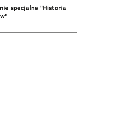
ie specjalne "Historia
ów"