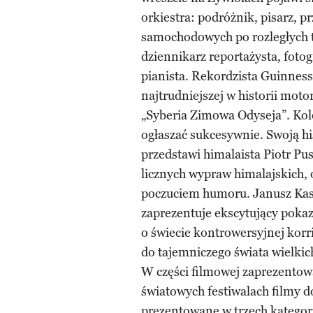
orkiestra: podróżnik, pisarz, 
samochodowych po rozległych te
dziennikarz reportażysta, fot
pianista. Rekordzista Guinnes
najtrudniejszej w historii mot
„Syberia Zimowa Odyseja”. Kol
ogłaszać sukcesywnie. Swoją h
przedstawi himalaista Piotr P
licznych wypraw himalajskich
poczuciem humoru. Janusz Kasz
zaprezentuje ekscytujący poka
o świecie kontrowersyjnej korr
do tajemniczego świata wielki
W części filmowej zaprezentow
światowych festiwalach filmy
prezentowane w trzech kategori