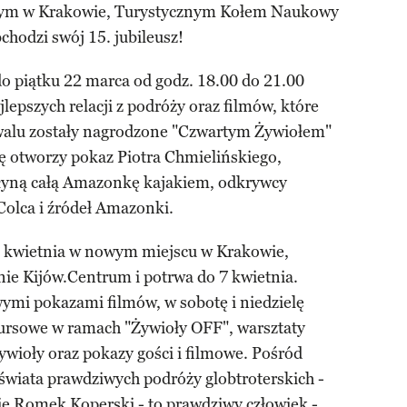
żnym w Krakowie, Turystycznym Kołem Naukowy
hodzi swój 15. jubileusz!
o piątku 22 marca od godz. 18.00 do 21.00
lepszych relacji z podróży oraz filmów, które
iwalu zostały nagrodzone "Czwartym Żywiołem"
ę otworzy pokaz Piotra Chmielińskiego,
płyną całą Amazonkę kajakiem, odkrywcy
Colca i źródeł Amazonki.
5 kwietnia w nowym miejscu w Krakowie,
ie Kijów.Centrum i potrwa do 7 kwietnia.
ymi pokazami filmów, w sobotę i niedzielę
ursowe w ramach "Żywioły OFF", warsztaty
wioły oraz pokazy gości i filmowe. Pośród
świata prawdziwych podróży globtroterskich -
ię Romek Koperski - to prawdziwy człowiek -