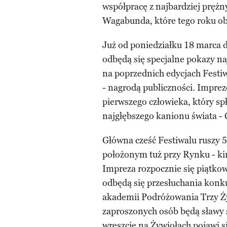
współpracę z najbardziej prę
Wagabunda, które tego roku obc
Już od poniedziałku 18 marca d
odbędą się specjalne pokazy naj
na poprzednich edycjach Fest
- nagrodą publiczności. Imprez
pierwszego człowieka, który s
najgłębszego kanionu świata - 
Główna cześć Festiwalu ruszy 
położonym tuż przy Rynku - kin
Impreza rozpocznie się piątkow
odbędą się przesłuchania konk
akademii Podróżowania Trzy Ży
zaproszonych osób będą sławy 
wreszcie na Żywiołach pojawi s