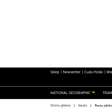
Skip
to
main
content
Sklep
Newsletter
Cuda Polski
Wie
NATIONAL GEOGRAPHIC
TRAV
Strona główna
Nauka
Rusza jubil