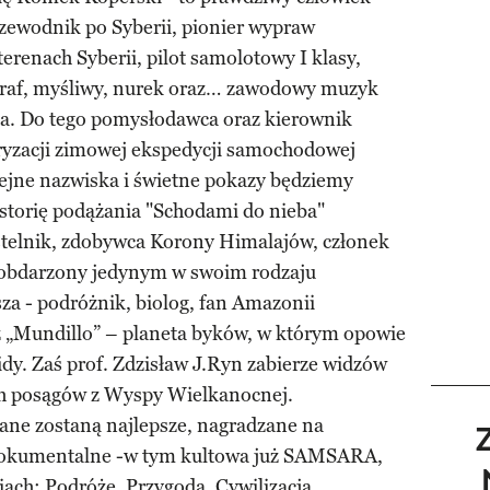
przewodnik po Syberii, pionier wypraw
renach Syberii, pilot samolotowy I klasy,
ograf, myśliwy, nurek oraz… zawodowy muzyk
sa. Do tego pomysłodawca oraz kierownik
oryzacji zimowej ekspedycji samochodowej
ejne nazwiska i świetne pokazy będziemy
istorię podążania "Schodami do nieba"
ustelnik, zdobywca Korony Himalajów, członek
, obdarzony jedynym w swoim rodzaju
a - podróżnik, biolog, fan Amazonii
z „Mundillo” – planeta byków, w którym opowie
idy. Zaś prof. Zdzisław J.Ryn zabierze widzów
ch posągów z Wyspy Wielkanocnej.
ane zostaną najlepsze, nagradzane na
 dokumentalne -w tym kultowa już SAMSARA,
ach: Podróże, Przygoda, Cywilizacja.