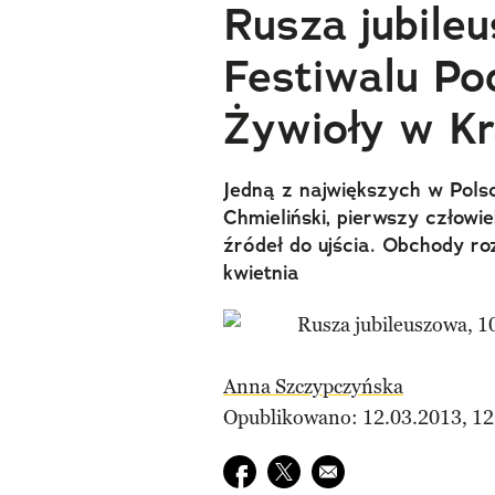
Rusza jubile
Festiwalu Po
Żywioły w Kr
Jedną z największych w Pols
Chmieliński, pierwszy człowi
źródeł do ujścia. Obchody ro
kwietnia
Anna Szczypczyńska
Opublikowano: 12.03.2013, 12
Udostępnij na facebook
Udostępnij na twitter
E-mail do przyjaciela