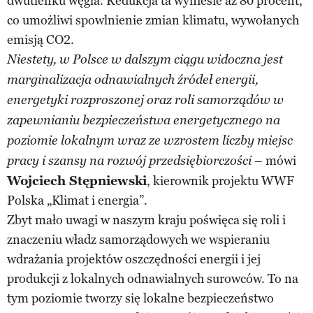
dwutlenku węgla. Redukcja ta wyniesie aż 80 procent,
co umożliwi spowlnienie zmian klimatu, wywołanych
emisją CO2.
Niestety, w Polsce w dalszym ciągu widoczna jest
marginalizacja odnawialnych źródeł energii,
energetyki rozproszonej oraz roli samorządów w
zapewnianiu bezpieczeństwa energetycznego na
poziomie lokalnym wraz ze wzrostem liczby miejsc
– mówi
pracy i szansy na rozwój przedsiębiorczości
Wojciech Stępniewski
, kierownik projektu WWF
Polska „Klimat i energia”.
Zbyt mało uwagi w naszym kraju poświęca się roli i
znaczeniu władz samorządowych we wspieraniu
wdrażania projektów oszczędności energii i jej
produkcji z lokalnych odnawialnych surowców. To na
tym poziomie tworzy się lokalne bezpieczeństwo