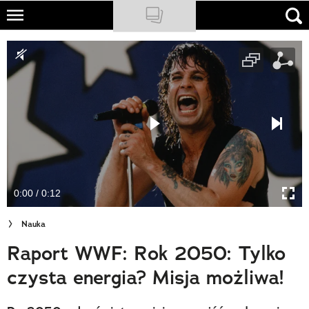
Skip
to
NATIONAL GEOGRAPHIC
main
content
TRAVELER
PODCASTY
Sklep
Newsletter
0:00 / 0:12
Cuda Polski
Nauka
Wielki Konkurs Fotograficzny
Raport WWF: Rok 2050: Tylko
Trendbook Podróżniczy
czysta energia? Misja możliwa!
Polecane