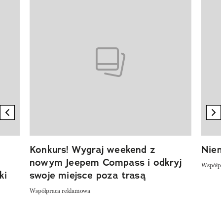
Pokazywanie elementu 1 z 20
previous element
n
Konkurs! Wygraj weekend z
Niem
nowym Jeepem Compass i odkryj
Współp
ki
swoje miejsce poza trasą
Współpraca reklamowa