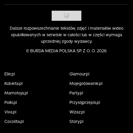
Dalsze rozpowszechnianie tekstów, zdjęć i materiałów wideo
opublikowanych w serwisie w całości lub w części wymaga
uprzedniej zgody wydawcy.
©
BURDA MEDIA POLSKA SP. Z O. O. 2026
Elle.pl
Glamour.pl
Kobieta.pl
Mojegotowanie.pl
Mamotoja.pl
Party.pl
Polki.pl
Przyslijprzepis.pl
Viva.pl
Wizaz.pl
Cocolita.pl
Story.pl