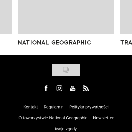
NATIONAL GEOGRAPHIC
TRA
Visit us on Facebook
Visit us on Instagram
Visit us on Youtube
Visit us on Rss
Kontakt
Regulamin
Polityka prywatności
O towarzystwie National Geographic
Newsletter
Moje zgody