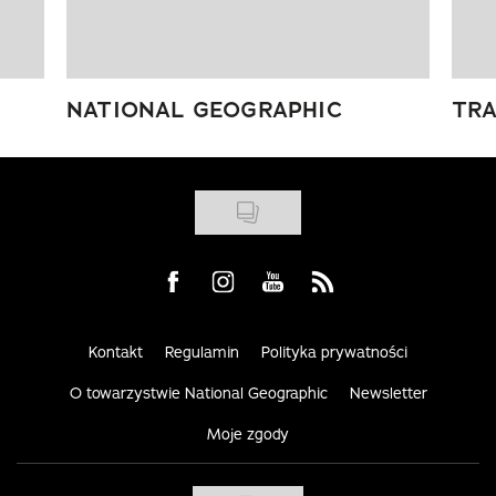
NATIONAL GEOGRAPHIC
TRA
Visit us on Facebook
Visit us on Instagram
Visit us on Youtube
Visit us on Rss
Kontakt
Regulamin
Polityka prywatności
O towarzystwie National Geographic
Newsletter
Moje zgody