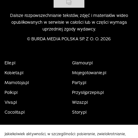
Dalsze rozpowszechnianie tekstów, zdjęć i materiałów wideo
opublikowanych w serwisie w całości lub w części wymaga
uprzedniej zgody wydawcy.
©
BURDA MEDIA POLSKA SP. Z O. O. 2026
Elle.pl
Glamour.pl
Kobieta.pl
Mojegotowanie.pl
Mamotoja.pl
Party.pl
Polki.pl
Przyslijprzepis.pl
Viva.pl
Wizaz.pl
Cocolita.pl
Story.pl
Jakiekolwiek aktywności, w szczególności: pobieranie, zwielokrotnianie,