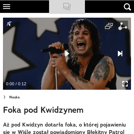
Skip
to
NATIONAL GEOGRAPHIC
main
content
TRAVELER
PODCASTY
Sklep
Newsletter
0:00 / 0:12
Cuda Polski
Nauka
Wielki Konkurs Fotograficzny
Foka pod Kwidzynem
Trendbook Podróżniczy
Aż pod Kwidzyn dotarła foka, o której pojawieniu
Polecane
się w Wiśle został powiadomiony Błękitny Patrol