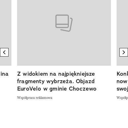
previous element
n
ina
Z widokiem na najpiękniejsze
Kon
fragmenty wybrzeża. Objazd
now
EuroVelo w gminie Choczewo
swoj
Współpraca reklamowa
Współp