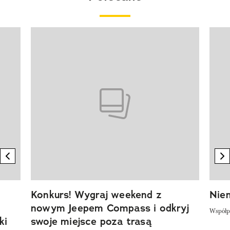
Pokazywanie elementu 1 z 20
previous element
n
Konkurs! Wygraj weekend z
Niem
nowym Jeepem Compass i odkryj
Współp
ki
swoje miejsce poza trasą