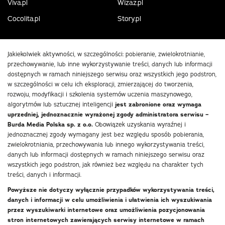
Viva.pl
Wizaz.pl
Cocolita.pl
Story.pl
Jakiekolwiek aktywności, w szczególności: pobieranie, zwielokrotnianie,
przechowywanie, lub inne wykorzystywanie treści, danych lub informacji
dostępnych w ramach niniejszego serwisu oraz wszystkich jego podstron,
w szczególności w celu ich eksploracji, zmierzającej do tworzenia,
rozwoju, modyfikacji i szkolenia systemów uczenia maszynowego,
algorytmów lub sztucznej inteligencji
jest zabronione oraz wymaga
uprzedniej, jednoznacznie wyrażonej zgody administratora serwisu –
Burda Media Polska sp. z o.o.
Obowiązek uzyskania wyraźnej i
jednoznacznej zgody wymagany jest bez względu sposób pobierania,
zwielokrotniania, przechowywania lub innego wykorzystywania treści,
danych lub informacji dostępnych w ramach niniejszego serwisu oraz
wszystkich jego podstron, jak również bez względu na charakter tych
treści, danych i informacji.
Powyższe nie dotyczy wyłącznie przypadków wykorzystywania treści,
danych i informacji w celu umożliwienia i ułatwienia ich wyszukiwania
przez wyszukiwarki internetowe oraz umożliwienia pozycjonowania
stron internetowych zawierających serwisy internetowe w ramach