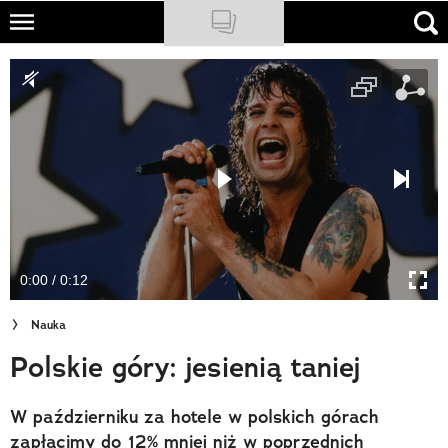
Skip
to
NATIONAL GEOGRAPHIC
main
content
TRAVELER
PODCASTY
Sklep
Newsletter
0:00 / 0:12
Cuda Polski
Nauka
Wielki Konkurs Fotograficzny
Polskie góry: jesienią taniej
Trendbook Podróżniczy
W październiku za hotele w polskich górach
Polecane
zapłacimy do 12% mniej niż w poprzednich