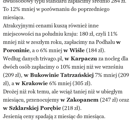
dwuosobowy typu standard zapłacimy średnio 284 zł.
To 12% mniej w porównaniu do poprzedniego
miesiąca.
Atrakcyjnymi cenami kuszą również inne
miejscowości na południu kraju: 180 zł, czyli 11%
mniej niż w zeszłym roku, zapłacimy na Podhalu
w
Poroninie
, a o 6% mniej
w Wiśle
(184 zł).
Według danych trivago.pl,
w Karpaczu
za nocleg dla
dwóch osób zapłacimy o 10% mniej niż we wrześniu
(209 zł),
w Bukowinie Tatrzańskiej
7% mniej (209
zł), a
w Krakowie
6% mniej (305 zł).
Drożej niż rok temu, ale wciąż taniej niż w ubiegłym
miesiącu, przenocujemy
w Zakopanem
(247 zł) oraz
w Szklarskiej Porębie
(218 zł).
Jesienią ceny spadają z miesiąc do miesiąca.