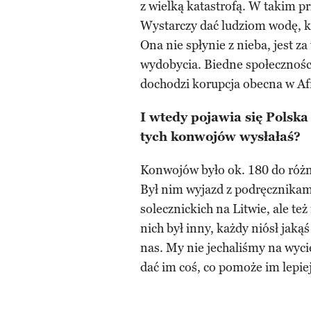
z wielką katastrofą. W takim p
Wystarczy dać ludziom wodę, k
Ona nie spłynie z nieba, jest z
wydobycia. Biedne społecznośc
dochodzi korupcja obecna w Afr
I wtedy pojawia się Polska
tych konwojów wysłałaś?
Konwojów było ok. 180 do róż
Był nim wyjazd z podręcznikam
solecznickich na Litwie, ale te
nich był inny, każdy niósł jakąś 
nas. My nie jechaliśmy na wycie
dać im coś, co pomoże im lepiej