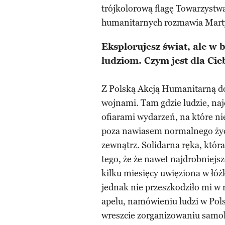
trójkolorową flagę Towarzystwa
humanitarnych rozmawia Mart
Eksplorujesz świat, ale w
ludziom. Czym jest dla Cie
Z Polską Akcją Humanitarną do
wojnami. Tam gdzie ludzie, najcz
ofiarami wydarzeń, na które ni
poza nawiasem normalnego życ
zewnątrz. Solidarna ręka, któr
tego, że że nawet najdrobniejs
kilku miesięcy uwięziona w łóż
jednak nie przeszkodziło mi w 
apelu, namówieniu ludzi w Polsc
wreszcie zorganizowaniu samol