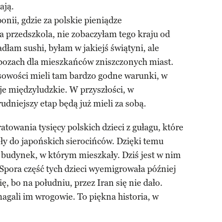
ają.
nii, gdzie za polskie pieniądze
przedszkola, nie zobaczyłam tego kraju od
dłam sushi, byłam w jakiejś świątyni, ale
bozach dla mieszkańców zniszczonych miast.
owości mieli tam bardzo godne warunki, w
e międzyludzkie. W przyszłości, w
dniejszy etap będą już mieli za sobą.
towania tysięcy polskich dzieci z gułagu, które
iły do japońskich sierocińców. Dzięki temu
 budynek, w którym mieszkały. Dziś jest w nim
 Spora część tych dzieci wyemigrowała później
ę, bo na południu, przez Iran się nie dało.
agali im wrogowie. To piękna historia, w