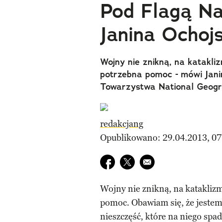
Pod Flagą Na
Janina Ochoj
Wojny nie znikną, na katakl
potrzebna pomoc - mówi Janin
Towarzystwa National Geogr
redakcjang
Opublikowano: 29.04.2013, 07
Udostępnij na facebook
Udostępnij na twitter
E-mail do przyjaciela
Wojny nie znikną, na katakli
pomoc. Obawiam się, że jestem
nieszczęść, które na niego spa