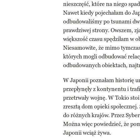
nieszczęść, które na niego spad
Nawet kiedy pojechałam do Japo
odbudowaliśmy po tsunami dwa 
prawdziwej strony. Owszem, zja
większość czasu spędziłam w o
Niesamowite, że mimo tymczas
których mogli odbudować relacj
odbudowanych obiektach, najtru
W Japonii poznałam historię ura
przepłynęły z kontynentu i traf
przetrwały wojnę. W Tokio stoi
zresztą dom opieki społecznej.
do różnych krajów. Przez Syberi
Można więc powiedzieć, że pom
Japonii wciąż żywa.