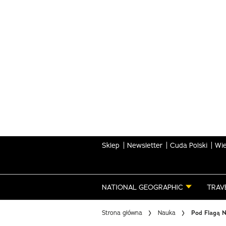
Skip
to
main
content
Sklep
Newsletter
Cuda Polski
Wie
NATIONAL GEOGRAPHIC
TRAV
Strona główna
Nauka
Pod Flagą N