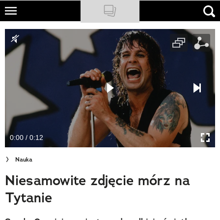
Skip
to
NATIONAL GEOGRAPHIC
main
content
TRAVELER
PODCASTY
Sklep
Newsletter
0:00 / 0:12
Cuda Polski
Nauka
Wielki Konkurs Fotograficzny
Niesamowite zdjęcie mórz na
Trendbook Podróżniczy
Tytanie
Polecane