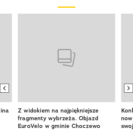
Pokazywanie elementu 1 z 20
previous element
n
ina
Z widokiem na najpiękniejsze
Kon
fragmenty wybrzeża. Objazd
now
EuroVelo w gminie Choczewo
swoj