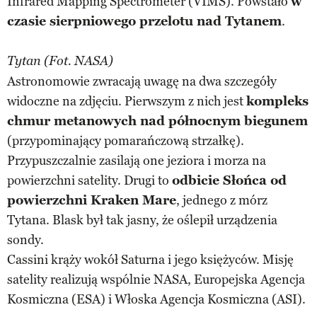
Infrared Mapping Spectrometer (VIMS). Powstało
w
czasie sierpniowego przelotu nad Tytanem
.
Tytan (Fot. NASA)
Astronomowie zwracają uwagę na dwa szczegóły
widoczne na zdjęciu. Pierwszym z nich jest
kompleks
chmur metanowych nad północnym biegunem
(przypominający pomarańczową strzałkę).
Przypuszczalnie zasilają one jeziora i morza na
powierzchni satelity. Drugi to
odbicie Słońca od
powierzchni Kraken Mare
, jednego z mórz
Tytana. Blask był tak jasny, że oślepił urządzenia
sondy.
Cassini krąży wokół Saturna i jego księżyców. Misję
satelity realizują wspólnie NASA, Europejska Agencja
Kosmiczna (ESA) i Włoska Agencja Kosmiczna (ASI).