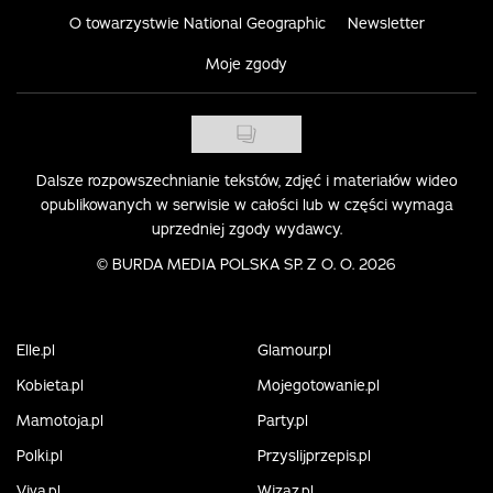
O towarzystwie National Geographic
Newsletter
Moje zgody
Dalsze rozpowszechnianie tekstów, zdjęć i materiałów wideo
opublikowanych w serwisie w całości lub w części wymaga
uprzedniej zgody wydawcy.
©
BURDA MEDIA POLSKA SP. Z O. O. 2026
Elle.pl
Glamour.pl
Kobieta.pl
Mojegotowanie.pl
Mamotoja.pl
Party.pl
Polki.pl
Przyslijprzepis.pl
Viva.pl
Wizaz.pl