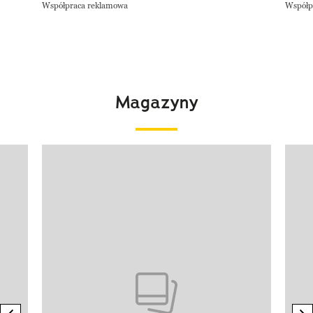
Współpraca reklamowa
Współp
Magazyny
Pokazywanie elementu 1 z 4