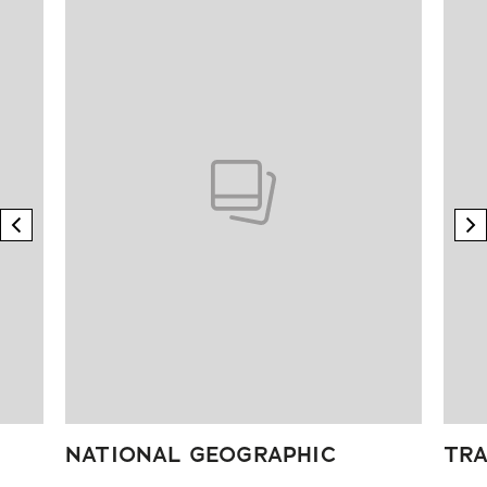
previous element
n
NATIONAL GEOGRAPHIC
TRA