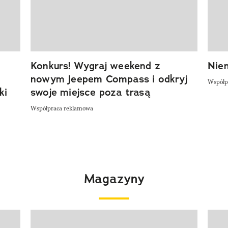
Konkurs! Wygraj weekend z
Niem
nowym Jeepem Compass i odkryj
Współp
ki
swoje miejsce poza trasą
Współpraca reklamowa
Magazyny
Pokazywanie elementu 1 z 4