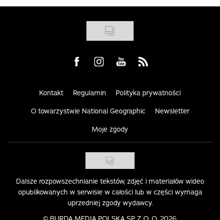
Visit us on Facebook
Visit us on Instagram
Visit us on Youtube
Visit us on Rss
Kontakt
Regulamin
Polityka prywatności
O towarzystwie National Geographic
Newsletter
Moje zgody
Dalsze rozpowszechnianie tekstów, zdjęć i materiałów wideo
opublikowanych w serwisie w całości lub w części wymaga
uprzedniej zgody wydawcy.
©
BURDA MEDIA POLSKA SP. Z O. O. 2026