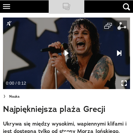
Skip
to
NATIONAL GEOGRAPHIC
main
content
TRAVELER
PODCASTY
Sklep
Newsletter
0:00 / 0:12
Cuda Polski
Nauka
Wielki Konkurs Fotograficzny
Najpiękniejsza plaża Grecji
Trendbook Podróżniczy
Ukrywa się między wysokimi, wapiennymi klifami i
Polecane
jest dostępna tylko od strony Morza Jońskiego.