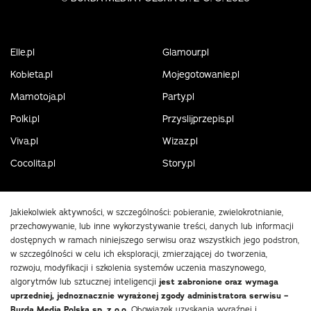
Elle.pl
Glamour.pl
Kobieta.pl
Mojegotowanie.pl
Mamotoja.pl
Party.pl
Polki.pl
Przyslijprzepis.pl
Viva.pl
Wizaz.pl
Cocolita.pl
Story.pl
Jakiekolwiek aktywności, w szczególności: pobieranie, zwielokrotnianie,
przechowywanie, lub inne wykorzystywanie treści, danych lub informacji
dostępnych w ramach niniejszego serwisu oraz wszystkich jego podstron,
w szczególności w celu ich eksploracji, zmierzającej do tworzenia,
rozwoju, modyfikacji i szkolenia systemów uczenia maszynowego,
algorytmów lub sztucznej inteligencji
jest zabronione oraz wymaga
uprzedniej, jednoznacznie wyrażonej zgody administratora serwisu –
Burda Media Polska sp. z o.o.
Obowiązek uzyskania wyraźnej i