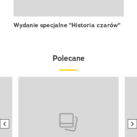
Wydanie specjalne "Historia czarów"
Polecane
Pokazywanie elementu 1 z 20
previous element
n