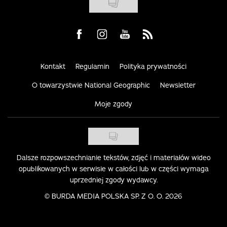
Visit us on Facebook
Visit us on Instagram
Visit us on Youtube
Visit us on Rss
Kontakt
Regulamin
Polityka prywatności
O towarzystwie National Geographic
Newsletter
Moje zgody
Dalsze rozpowszechnianie tekstów, zdjęć i materiałów wideo
opublikowanych w serwisie w całości lub w części wymaga
uprzedniej zgody wydawcy.
©
BURDA MEDIA POLSKA SP. Z O. O. 2026