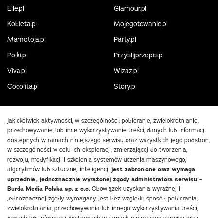
Elle.pl
Glamour.pl
Kobieta.pl
Mojegotowanie.pl
Mamotoja.pl
Party.pl
Polki.pl
Przyslijprzepis.pl
Viva.pl
Wizaz.pl
Cocolita.pl
Story.pl
Jakiekolwiek aktywności, w szczególności: pobieranie, zwielokrotnianie,
przechowywanie, lub inne wykorzystywanie treści, danych lub informacji
dostępnych w ramach niniejszego serwisu oraz wszystkich jego podstron,
w szczególności w celu ich eksploracji, zmierzającej do tworzenia,
rozwoju, modyfikacji i szkolenia systemów uczenia maszynowego,
algorytmów lub sztucznej inteligencji
jest zabronione oraz wymaga
uprzedniej, jednoznacznie wyrażonej zgody administratora serwisu –
Burda Media Polska sp. z o.o.
Obowiązek uzyskania wyraźnej i
jednoznacznej zgody wymagany jest bez względu sposób pobierania,
zwielokrotniania, przechowywania lub innego wykorzystywania treści,
danych lub informacji dostępnych w ramach niniejszego serwisu oraz