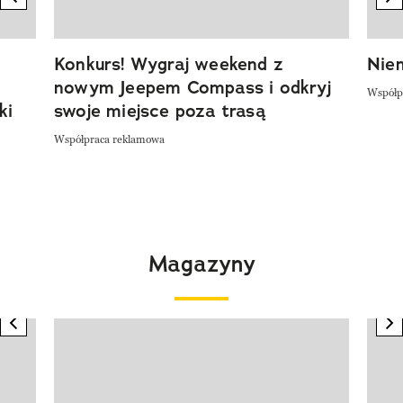
Konkurs! Wygraj weekend z
Niem
nowym Jeepem Compass i odkryj
Współp
ki
swoje miejsce poza trasą
Współpraca reklamowa
Magazyny
previous element
n
Pokazywanie elementu 1 z 4