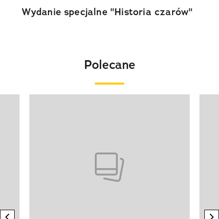
Wydanie specjalne "Historia czarów"
Polecane
Pokazywanie elementu 1 z 20
previous element
n