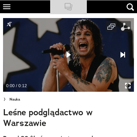
Skip
to
NATIONAL GEOGRAPHIC
main
content
TRAVELER
PODCASTY
Sklep
Newsletter
0:00 / 0:12
Cuda Polski
Nauka
Wielki Konkurs Fotograficzny
Leśne podglądactwo w
Trendbook Podróżniczy
Warszawie
Polecane