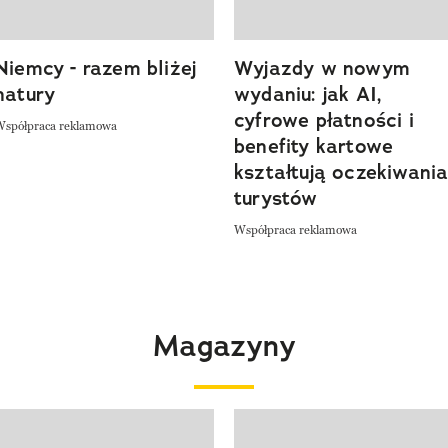
Niemcy - razem bliżej
Wyjazdy w nowym
natury
wydaniu: jak AI,
cyfrowe płatności i
Współpraca reklamowa
benefity kartowe
kształtują oczekiwani
turystów
Współpraca reklamowa
Magazyny
 4 z 4