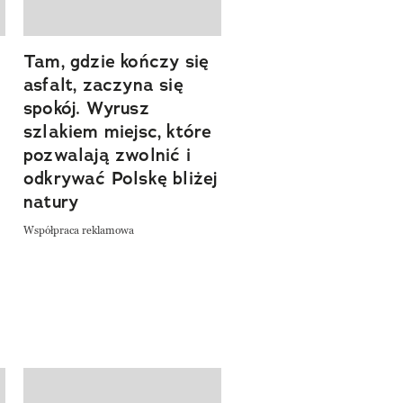
Tam, gdzie kończy się
Szlakiem natury.
asfalt, zaczyna się
Sprawdź, czym
spokój. Wyrusz
zachwyca Turyngi
szlakiem miejsc, które
Współpraca reklamowa
a
pozwalają zwolnić i
odkrywać Polskę bliżej
natury
Współpraca reklamowa