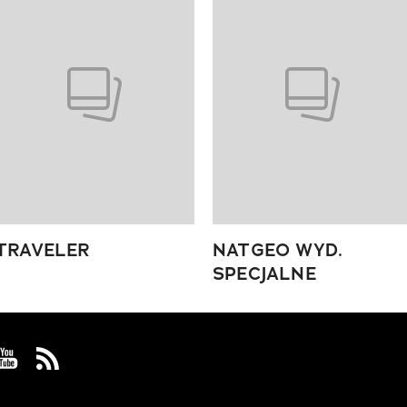
TRAVELER
NATGEO WYD.
SPECJALNE
 Facebook
us on Instagram
Visit us on Youtube
Visit us on Rss