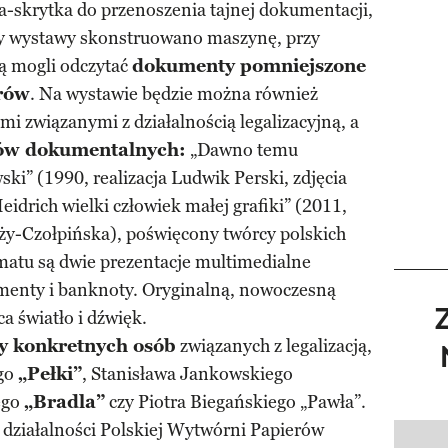
-skrytka do przenoszenia tajnej dokumentacji,
eby wystawy skonstruowano maszynę, przy
ą mogli odczytać
dokumenty pomniejszone
trów
. Na wystawie będzie można również
mi związanymi z działalnością legalizacyjną, a
ów dokumentalnych:
„Dawno temu
ki” (1990, realizacja Ludwik Perski, zdjęcia
idrich wielki człowiek małej grafiki” (2011,
yży-Czołpińska), poświęcony twórcy polskich
atu są dwie prezentacje multimedialne
menty i banknoty. Oryginalną, nowoczesną
 światło i dźwięk.
sy konkretnych osób
związanych z legalizacją,
ego
„Pełki”
, Stanisława Jankowskiego
ego
„Bradla”
czy Piotra Biegańskiego „Pawła”.
działalności Polskiej Wytwórni Papierów