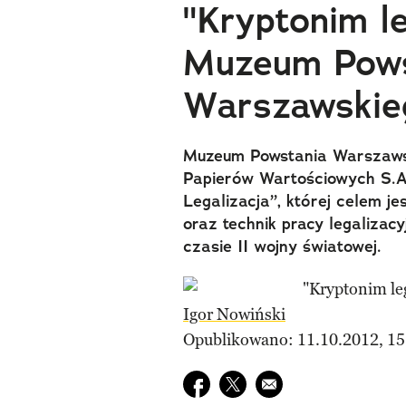
"Kryptonim le
Muzeum Pows
Warszawskie
Muzeum Powstania Warszawsk
Papierów Wartościowych S.A
Legalizacja”, której celem j
oraz technik pracy legalizac
czasie II wojny światowej.
Igor Nowiński
Opublikowano: 11.10.2012, 15
Udostępnij na facebook
Udostępnij na twitter
E-mail do przyjaciela