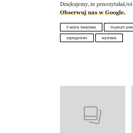
Dziękujemy, że przeczytałaś/eś
Obserwuj nas w Google.
II wojna światowa
muzeum pows
szpiegostwo
wystawa
previous element
Pokazywanie elementów od 1 d