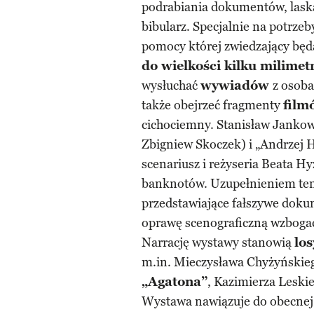
podrabiania dokumentów, laska
bibularz. Specjalnie na potrz
pomocy której zwiedzający będ
do wielkości kilku milime
wysłuchać
wywiadów
z osoba
także obejrzeć fragmenty
film
cichociemny. Stanisław Jankows
Zbigniew Skoczek) i „Andrzej He
scenariusz i reżyseria Beata H
banknotów. Uzupełnieniem tem
przedstawiające fałszywe doku
oprawę scenograficzną wzbogaca
Narrację wystawy stanowią
lo
m.in. Mieczysława Chyżyński
„Agatona”
, Kazimierza Leski
Wystawa nawiązuje do obecnej 