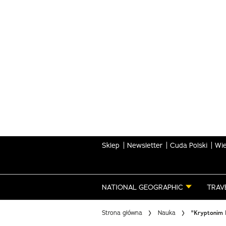
Skip
to
main
content
Sklep
Newsletter
Cuda Polski
Wie
NATIONAL GEOGRAPHIC
TRAV
Strona główna
Nauka
"Kryptonim 