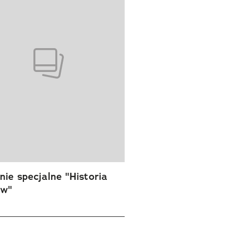
ie specjalne "Historia
ów"