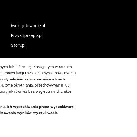
Mojegotowanie.pl
Przyslijprzepis.pl
Story.pl
danych lub informacji dostępnych w ramach
ju, modyfikacji i szkolenia systemów uczenia
zgody administratora serwisu – Burda
, zwielokrotniania, przechowywania lub
ron, jak również bez względu na charakter
enia ich wyszukiwania przez wyszukiwarki
deksowania wyników wyszukiwania