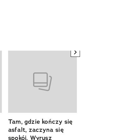
next element
Tam, gdzie kończy się
Szlakiem natury.
asfalt, zaczyna się
Sprawdź, czym
spokój. Wyrusz
zachwyca Turyngi