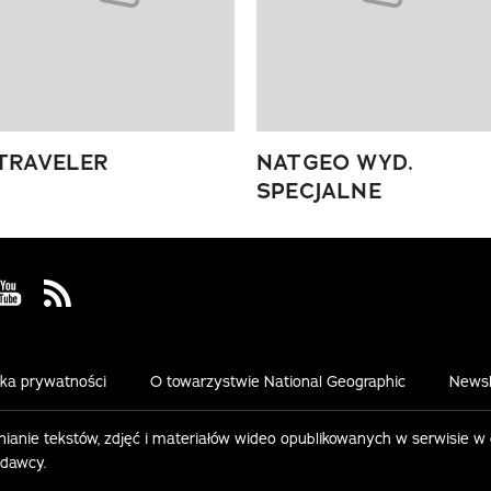
TRAVELER
NATGEO WYD.
SPECJALNE
 Facebook
us on Instagram
Visit us on Youtube
Visit us on Rss
yka prywatności
O towarzystwie National Geographic
Newsl
ianie tekstów, zdjęć i materiałów wideo opublikowanych w serwisie w
ydawcy.