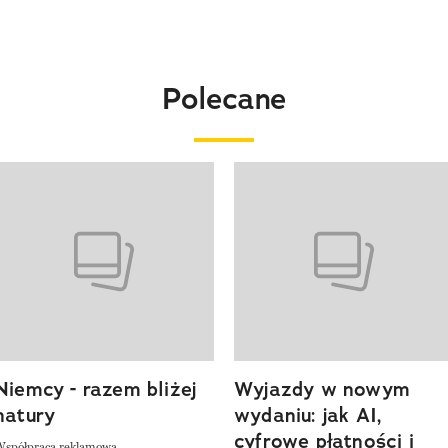
Polecane
o 4 z 20
Niemcy - razem bliżej
Wyjazdy w nowym
natury
wydaniu: jak AI,
cyfrowe płatności i
Współpraca reklamowa