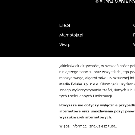
©
BURDA MEDIA POLS
Elle.pl
Mamotoja.pl
P
Viva.pl
Jakiekolwiek aktywności, w szczególności: p
niniejszego serwisu oraz wszystkich jego pod
maszynowego, algorytmów lub sztucznej int
Media Polska sp. z o.o.
Obowiązek uzyskania
innego wykorzystywania treści, danych lub 
tych treści, danych i informacji.
Powyższe nie dotyczy wyłącznie przypadków
internetowe oraz umożliwienia pozycjono
wyszukiwarek internetowych.
Więcej informacji znajdziesz
tutaj
.