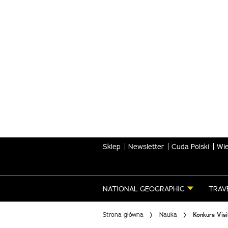
Skip
to
main
content
Sklep
Newsletter
Cuda Polski
Wie
NATIONAL GEOGRAPHIC
TRAV
Strona główna
Nauka
Konkurs Vis