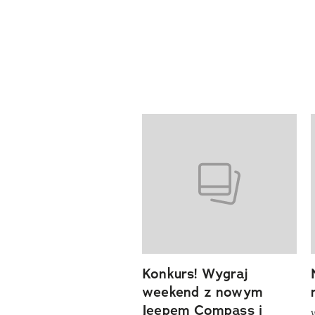
previous element
Pokazywanie elementów od 1 d
Konkurs! Wygraj
weekend z nowym
Jeepem Compass i