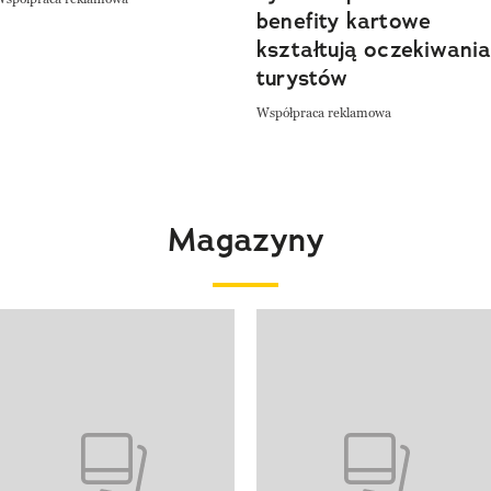
benefity kartowe
kształtują oczekiwani
turystów
Współpraca reklamowa
Magazyny
 4 z 4