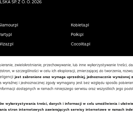
KA SP. Z O. O. 2026
Glamour.pl
Kobieta.pl
arty.pl
Polki.pl
Wizaz.pl
Cocolita.pl
obieranie, zwielokrotnianie, przechowywanie, lub inne wykorzystywanie treści, 
stron, w szczególności w celu ich eksploracji, zmierzającej do tworzenia, rozwo
eligencji
jest zabronione oraz wymaga uprzedniej, jednoznacznie wyrażonej 
 wyraźnej i jednoznacznej zgody wymagany jest bez względu sposób pobierania
informacji dostępnych w ramach niniejszego serwisu oraz wszystkich jego podst
 wykorzystywania treści, danych i informacji w celu umożliwienia i ułatwi
wania stron internetowych zawierających serwisy internetowe w ramach in