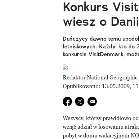
Konkurs Visi
wiesz o Dani
Duńczycy dawno temu upodo
letniskowych. Każdy, kto do
konkursie VisitDenmark, może
Redaktor National Geographic
Opublikowano: 13.05.2009, 11
Udostępnij na facebook
Udostępnij na twitter
E-mail do przyjaciela
Wszyscy, którzy prawidłowo o
wziąć udział w losowaniu atra
pobyt w domu wakacyjnym NOV