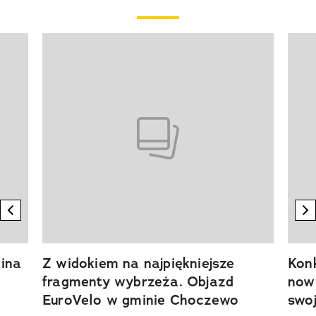
Pokazywanie elementu 1 z 20
previous element
n
ina
Z widokiem na najpiękniejsze
Kon
fragmenty wybrzeża. Objazd
now
EuroVelo w gminie Choczewo
swoj