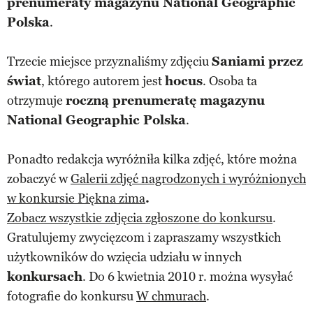
prenumeraty magazynu National Geographic
Polska
.
Trzecie miejsce przyznaliśmy zdjęciu
Saniami przez
świat
, którego autorem jest
hocus
. Osoba ta
otrzymuje
roczną prenumeratę magazynu
National Geographic Polska
.
Ponadto redakcja wyróżniła kilka zdjęć, które można
zobaczyć w
Galerii zdjęć nagrodzonych i wyróżnionych
w konkursie Piękna zima
.
Zobacz wszystkie zdjęcia zgłoszone do konkursu
.
Gratulujemy zwycięzcom i zapraszamy wszystkich
użytkowników do wzięcia udziału w innych
konkursach
. Do 6 kwietnia 2010 r. można wysyłać
fotografie do konkursu
W chmurach
.