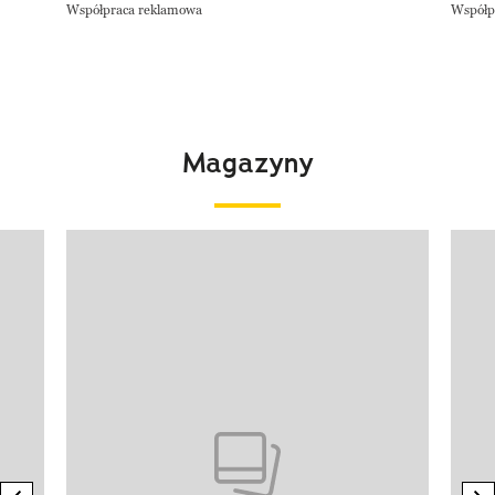
Współpraca reklamowa
Współp
Magazyny
Pokazywanie elementu 1 z 4