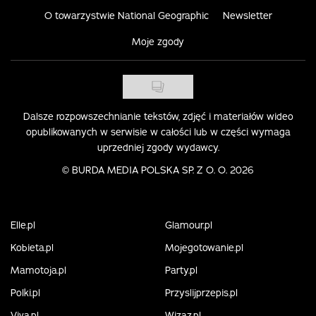
O towarzystwie National Geographic
Newsletter
Moje zgody
Dalsze rozpowszechnianie tekstów, zdjęć i materiałów wideo
opublikowanych w serwisie w całości lub w części wymaga
uprzedniej zgody wydawcy.
©
BURDA MEDIA POLSKA SP. Z O. O. 2026
Elle.pl
Glamour.pl
Kobieta.pl
Mojegotowanie.pl
Mamotoja.pl
Party.pl
Polki.pl
Przyslijprzepis.pl
Viva.pl
Wizaz.pl