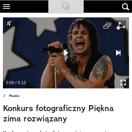
Skip
to
NATIONAL GEOGRAPHIC
main
content
TRAVELER
PODCASTY
Sklep
Newsletter
0:00 / 0:12
Cuda Polski
Nauka
Wielki Konkurs Fotograficzny
Konkurs fotograficzny Piękna
Trendbook Podróżniczy
zima rozwiązany
Polecane