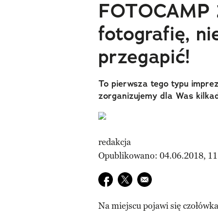
FOTOCAMP 20
fotografię, n
przegapić!
To pierwsza tego typu imprez
zorganizujemy dla Was kilkad
redakcja
Opublikowano: 04.06.2018, 11
Udostępnij na facebook
Udostępnij na twitter
E-mail do przyjaciela
Na miejscu pojawi się czołówka