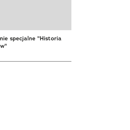
ie specjalne "Historia
ów"