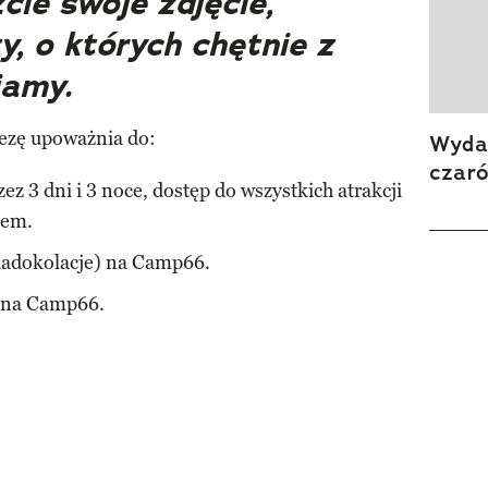
zcie swoje zdjęcie,
y, o których chętnie z
amy.
rezę upoważnia do:
Wydan
czar
ez 3 dni i 3 noce, dostęp do wszystkich atrakcji
mem.
iadokolacje) na Camp66.
 na Camp66.