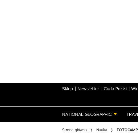
Skip
to
main
content
Sklep
Newsletter
Cuda Polski
Wie
NATIONAL GEOGRAPHIC
TRAV
Strona główna
Nauka
FOTOCAMP 20