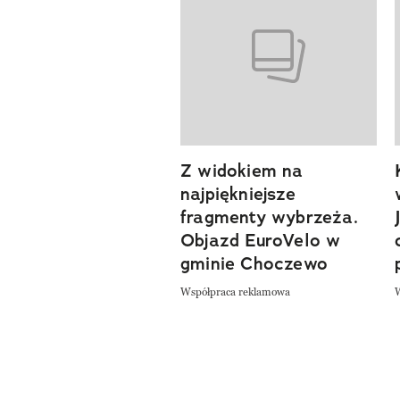
previous element
Z widokiem na
najpiękniejsze
fragmenty wybrzeża.
Objazd EuroVelo w
gminie Choczewo
Współpraca reklamowa