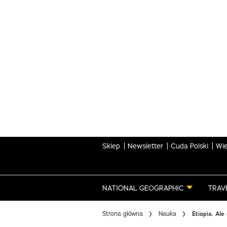
Skip
to
main
content
Sklep
Newsletter
Cuda Polski
Wie
NATIONAL GEOGRAPHIC
TRAV
Strona główna
Nauka
Etiopia. Ale 