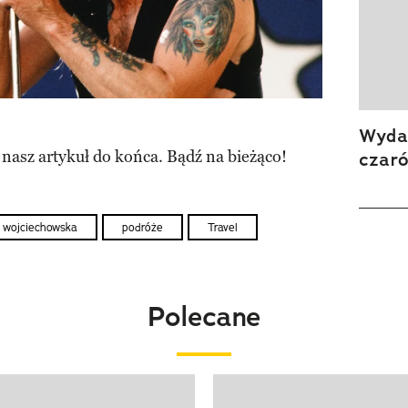
Wydan
 nasz artykuł do końca. Bądź na bieżąco!
czar
 wojciechowska
podróże
Travel
Polecane
o 4 z 20