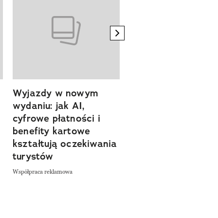
next element
Wyjazdy w nowym
Tam, gdzie kończy 
wydaniu: jak AI,
asfalt, zaczyna się
cyfrowe płatności i
spokój. Wyrusz
benefity kartowe
szlakiem miejsc, kt
kształtują oczekiwania
pozwalają zwolnić 
turystów
odkrywać Polskę bl
natury
Współpraca reklamowa
Współpraca reklamowa