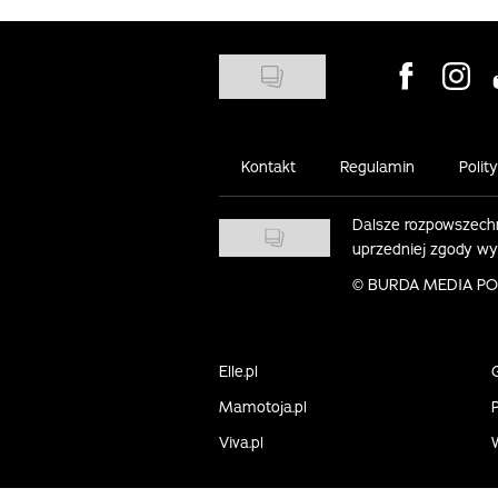
Visit us on
Visit 
Kontakt
Regulamin
Polit
Dalsze rozpowszechn
uprzedniej zgody w
©
BURDA MEDIA POLS
Elle.pl
Mamotoja.pl
P
Viva.pl