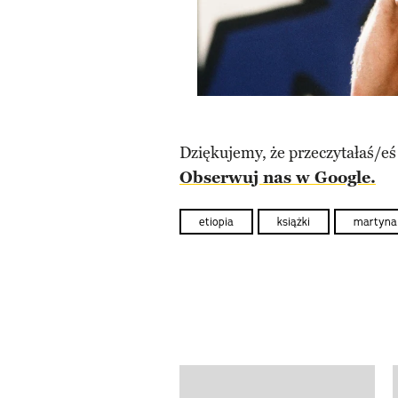
Dziękujemy, że przeczytałaś/eś
Obserwuj nas w Google.
etiopia
książki
martyna
Pokazywanie elementów od 1 d