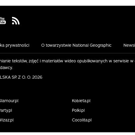
 Facebook
us on Instagram
Visit us on Youtube
Visit us on Rss
yka prywatności
O towarzystwie National Geographic
Newsl
ianie tekstów, zdjęć i materiałów wideo opublikowanych w serwisie w
ydawcy.
KA SP. Z O. O. 2026
Glamour.pl
Kobieta.pl
arty.pl
Polki.pl
Wizaz.pl
Cocolita.pl