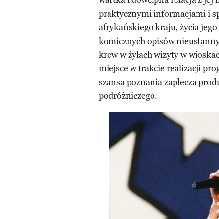
wartka i dowcipna relacja z jej
praktycznymi informacjami i s
afrykańskiego kraju, życia jego
komicznych opisów nieustannyc
krew w żyłach wizyty w wioskac
miejsce w trakcie realizacji pr
szansa poznania zaplecza prod
podróżniczego.