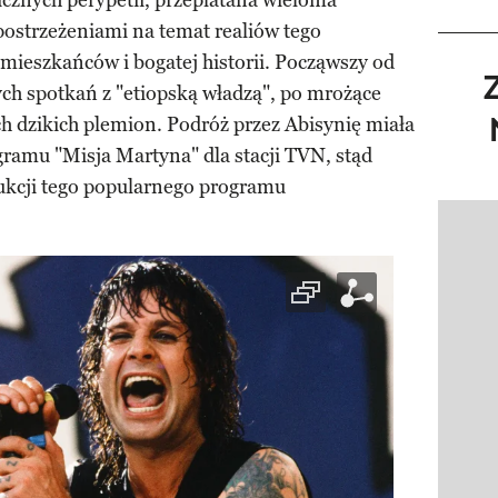
 licznych perypetii, przeplatana wieloma
postrzeżeniami na temat realiów tego
 mieszkańców i bogatej historii. Począwszy od
h spotkań z "etiopską władzą", po mrożące
h dzikich plemion. Podróż przez Abisynię miała
ogramu "Misja Martyna" dla stacji TVN, stąd
ukcji tego popularnego programu
Pokazy