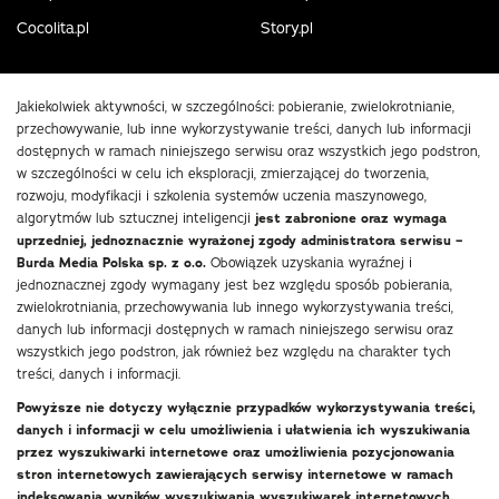
Cocolita.pl
Story.pl
Jakiekolwiek aktywności, w szczególności: pobieranie, zwielokrotnianie,
przechowywanie, lub inne wykorzystywanie treści, danych lub informacji
dostępnych w ramach niniejszego serwisu oraz wszystkich jego podstron,
w szczególności w celu ich eksploracji, zmierzającej do tworzenia,
rozwoju, modyfikacji i szkolenia systemów uczenia maszynowego,
algorytmów lub sztucznej inteligencji
jest zabronione oraz wymaga
uprzedniej, jednoznacznie wyrażonej zgody administratora serwisu –
Burda Media Polska sp. z o.o.
Obowiązek uzyskania wyraźnej i
jednoznacznej zgody wymagany jest bez względu sposób pobierania,
zwielokrotniania, przechowywania lub innego wykorzystywania treści,
danych lub informacji dostępnych w ramach niniejszego serwisu oraz
wszystkich jego podstron, jak również bez względu na charakter tych
treści, danych i informacji.
Powyższe nie dotyczy wyłącznie przypadków wykorzystywania treści,
danych i informacji w celu umożliwienia i ułatwienia ich wyszukiwania
przez wyszukiwarki internetowe oraz umożliwienia pozycjonowania
stron internetowych zawierających serwisy internetowe w ramach
indeksowania wyników wyszukiwania wyszukiwarek internetowych.