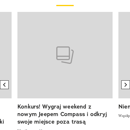
Pokazywanie elementu 1 z 20
previous element
n
Konkurs! Wygraj weekend z
Niem
nowym Jeepem Compass i odkryj
Współp
ki
swoje miejsce poza trasą