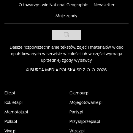
O towarzystwie National Geographic
Newsletter
Moje zgody
Dalsze rozpowszechnianie tekstów, zdjęć i materiałów wideo
opublikowanych w serwisie w całości lub w części wymaga
uprzedniej zgody wydawcy.
©
BURDA MEDIA POLSKA SP. Z O. O. 2026
Elle.pl
Glamour.pl
Kobieta.pl
Mojegotowanie.pl
Mamotoja.pl
Party.pl
Polki.pl
Przyslijprzepis.pl
Viva.pl
Wizaz.pl