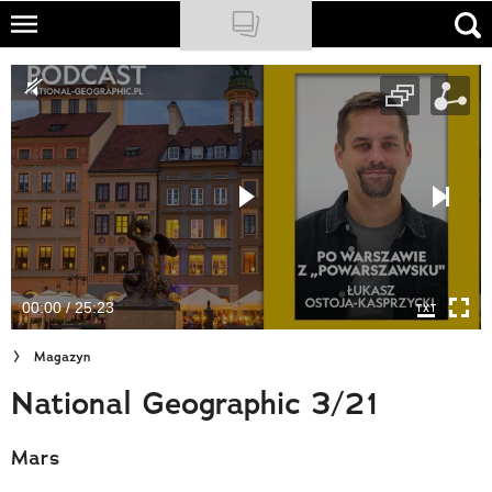
Skip
to
NATIONAL GEOGRAPHIC
main
content
TRAVELER
PODCASTY
Sklep
Newsletter
00:00 / 25:23
Cuda Polski
Magazyn
Wielki Konkurs Fotograficzny
National Geographic 3/21
Trendbook Podróżniczy
Mars
Polecane