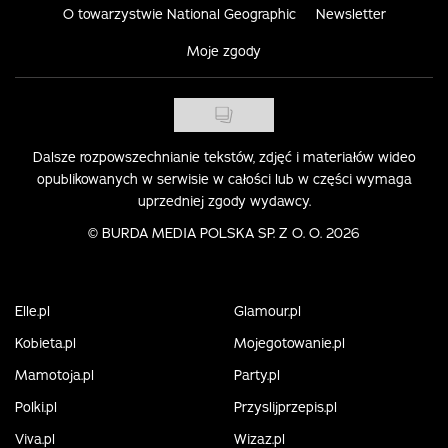
O towarzystwie National Geographic
Newsletter
Moje zgody
Dalsze rozpowszechnianie tekstów, zdjęć i materiałów wideo
opublikowanych w serwisie w całości lub w części wymaga
uprzedniej zgody wydawcy.
©
BURDA MEDIA POLSKA SP. Z O. O. 2026
Elle.pl
Glamour.pl
Kobieta.pl
Mojegotowanie.pl
Mamotoja.pl
Party.pl
Polki.pl
Przyslijprzepis.pl
Viva.pl
Wizaz.pl