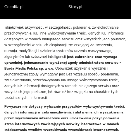
Cocolita.pl
Story.pl
Jakiekolwiek aktywności, w szczególności: pobieranie, zwielokrotnianie,
przechowywanie, lub inne wykorzystywanie treści, danych lub informacji
dostępnych w ramach niniejszego serwisu oraz wszystkich jego podstron,
w szczególności w celu ich eksploracji, zmierzającej do tworzenia,
rozwoju, modyfikacji i szkolenia systemów uczenia maszynowego,
algorytmów lub sztucznej inteligencji
jest zabronione oraz wymaga
uprzedniej, jednoznacznie wyrażonej zgody administratora serwisu –
Burda Media Polska sp. z o.o.
Obowiązek uzyskania wyraźnej i
jednoznacznej zgody wymagany jest bez względu sposób pobierania,
zwielokrotniania, przechowywania lub innego wykorzystywania treści,
danych lub informacji dostępnych w ramach niniejszego serwisu oraz
wszystkich jego podstron, jak również bez względu na charakter tych
treści, danych i informacji.
Powyższe nie dotyczy wyłącznie przypadków wykorzystywania treści,
danych i informacji w celu umożliwienia i ułatwienia ich wyszukiwania
przez wyszukiwarki internetowe oraz umożliwienia pozycjonowania
stron internetowych zawierających serwisy internetowe w ramach
indeksowania wyników wyszukiwania wyszukiwarek internetowych.