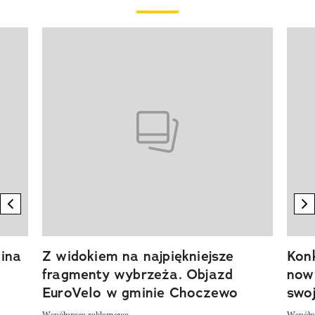
Pokazywanie elementu 1 z 20
previous element
n
ina
Z widokiem na najpiękniejsze
Kon
fragmenty wybrzeża. Objazd
now
EuroVelo w gminie Choczewo
swoj