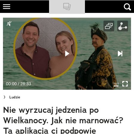
Skip
to
NATIONAL GEOGRAPHIC
main
content
TRAVELER
PODCASTY
Sklep
Newsletter
00:00 / 28:33
Cuda Polski
Ludzie
Wielki Konkurs Fotograficzny
Nie wyrzucaj jedzenia po
Trendbook Podróżniczy
Wielkanocy. Jak nie marnować?
Polecane
Ta aplikacja ci podpowie