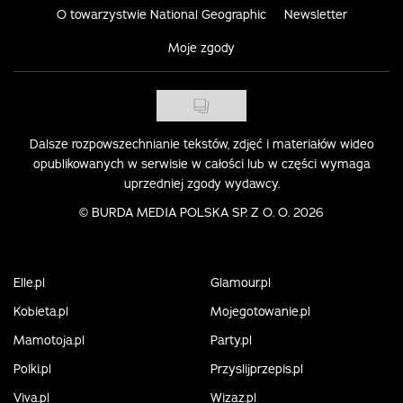
O towarzystwie National Geographic
Newsletter
Moje zgody
Dalsze rozpowszechnianie tekstów, zdjęć i materiałów wideo
opublikowanych w serwisie w całości lub w części wymaga
uprzedniej zgody wydawcy.
©
BURDA MEDIA POLSKA SP. Z O. O. 2026
Elle.pl
Glamour.pl
Kobieta.pl
Mojegotowanie.pl
Mamotoja.pl
Party.pl
Polki.pl
Przyslijprzepis.pl
Viva.pl
Wizaz.pl