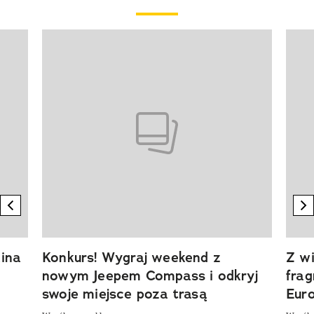
Pokazywanie elementu 1 z 20
previous element
n
ina
Konkurs! Wygraj weekend z
Z wi
nowym Jeepem Compass i odkryj
fra
swoje miejsce poza trasą
Eur