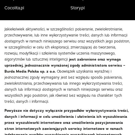
Cocolita.pl
Story.pl
Jakiekolwiek aktywności, w szczególności: pobieranie, zwielokrotnianie,
przechowywanie, lub inne wykorzystywanie treści, danych lub informacji
dostępnych w ramach niniejszego serwisu oraz wszystkich jego podstron,
w szczególności w celu ich eksploracji, zmierzającej do tworzenia,
rozwoju, modyfikacji i szkolenia systemów uczenia maszynowego,
algorytmów lub sztucznej inteligencji
jest zabronione oraz wymaga
uprzedniej, jednoznacznie wyrażonej zgody administratora serwisu –
Burda Media Polska sp. z o.o.
Obowiązek uzyskania wyraźnej i
jednoznacznej zgody wymagany jest bez względu sposób pobierania,
zwielokrotniania, przechowywania lub innego wykorzystywania treści,
danych lub informacji dostępnych w ramach niniejszego serwisu oraz
wszystkich jego podstron, jak również bez względu na charakter tych
treści, danych i informacji.
Powyższe nie dotyczy wyłącznie przypadków wykorzystywania treści,
danych i informacji w celu umożliwienia i ułatwienia ich wyszukiwania
przez wyszukiwarki internetowe oraz umożliwienia pozycjonowania
stron internetowych zawierających serwisy internetowe w ramach
indeksowania wyników wyszukiwania wyszukiwarek internetowych.