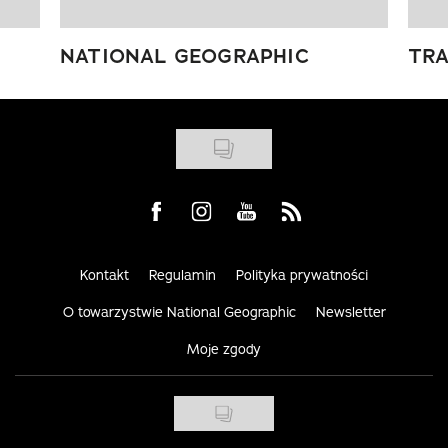
NATIONAL GEOGRAPHIC
TRA
Visit us on Facebook
Visit us on Instagram
Visit us on Youtube
Visit us on Rss
Kontakt
Regulamin
Polityka prywatności
O towarzystwie National Geographic
Newsletter
Moje zgody