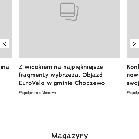
previous element
n
ina
Z widokiem na najpiękniejsze
Kon
fragmenty wybrzeża. Objazd
now
EuroVelo w gminie Choczewo
swoj
Współpraca reklamowa
Współp
Magazyny