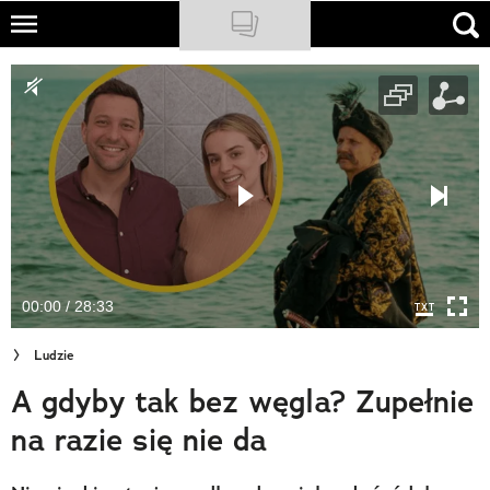
Skip
to
NATIONAL GEOGRAPHIC
main
content
TRAVELER
PODCASTY
Sklep
Newsletter
00:00 / 28:33
Cuda Polski
Ludzie
Wielki Konkurs Fotograficzny
A gdyby tak bez węgla? Zupełnie
Trendbook Podróżniczy
na razie się nie da
Polecane