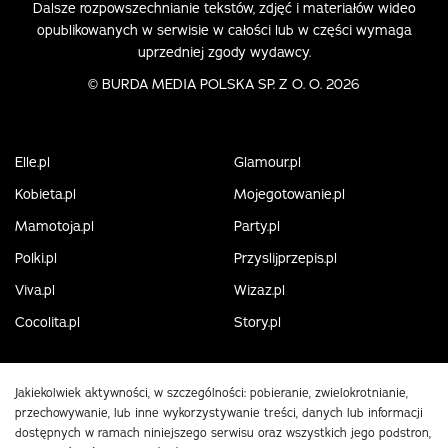
Dalsze rozpowszechnianie tekstów, zdjęć i materiałów wideo
opublikowanych w serwisie w całości lub w części wymaga
uprzedniej zgody wydawcy.
©
BURDA MEDIA POLSKA SP. Z O. O. 2026
Elle.pl
Glamour.pl
Kobieta.pl
Mojegotowanie.pl
Mamotoja.pl
Party.pl
Polki.pl
Przyslijprzepis.pl
Viva.pl
Wizaz.pl
Cocolita.pl
Story.pl
Jakiekolwiek aktywności, w szczególności: pobieranie, zwielokrotnianie,
przechowywanie, lub inne wykorzystywanie treści, danych lub informacji
dostępnych w ramach niniejszego serwisu oraz wszystkich jego podstron,