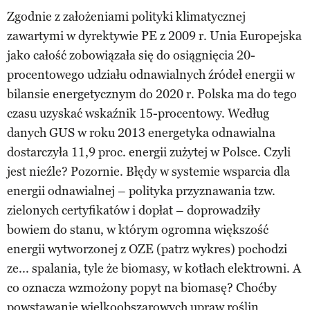
Zgodnie z założeniami polityki klimatycznej
zawartymi w dyrektywie PE z 2009 r. Unia Europejska
jako całość zobowiązała się do osiągnięcia 20-
procentowego udziału odnawialnych źródeł energii w
bilansie energetycznym do 2020 r. Polska ma do tego
czasu uzyskać wskaźnik 15-procentowy. Według
danych GUS w roku 2013 energetyka odnawialna
dostarczyła 11,9 proc. energii zużytej w Polsce. Czyli
jest nieźle? Pozornie. Błędy w systemie wsparcia dla
energii odnawialnej – polityka przyznawania tzw.
zielonych certyfikatów i dopłat – doprowadziły
bowiem do stanu, w którym ogromna większość
energii wytworzonej z OZE (patrz wykres) pochodzi
ze... spalania, tyle że biomasy, w kotłach elektrowni. A
co oznacza wzmożony popyt na biomasę? Choćby
powstawanie wielkoobszarowych upraw roślin