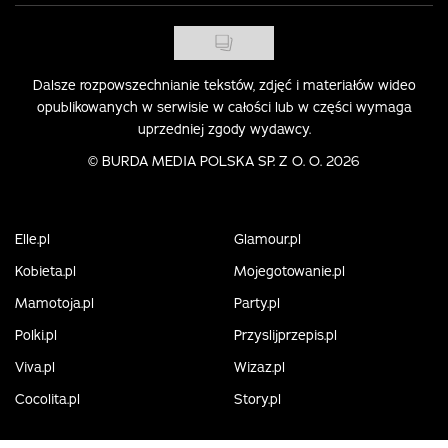
Dalsze rozpowszechnianie tekstów, zdjęć i materiałów wideo
opublikowanych w serwisie w całości lub w części wymaga
uprzedniej zgody wydawcy.
©
BURDA MEDIA POLSKA SP. Z O. O. 2026
Elle.pl
Glamour.pl
Kobieta.pl
Mojegotowanie.pl
Mamotoja.pl
Party.pl
Polki.pl
Przyslijprzepis.pl
Viva.pl
Wizaz.pl
Cocolita.pl
Story.pl