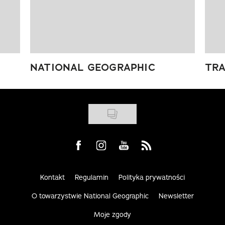
NATIONAL GEOGRAPHIC
TRA
Visit us on Facebook
Visit us on Instagram
Visit us on Youtube
Visit us on Rss
Kontakt
Regulamin
Polityka prywatności
O towarzystwie National Geographic
Newsletter
Moje zgody