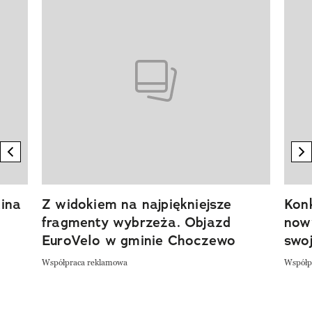
previous element
n
ina
Z widokiem na najpiękniejsze
Kon
fragmenty wybrzeża. Objazd
now
EuroVelo w gminie Choczewo
swoj
Współpraca reklamowa
Współp