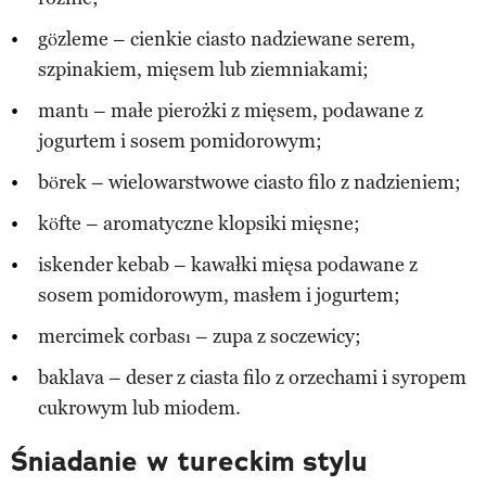
gözleme – cienkie ciasto nadziewane serem,
szpinakiem, mięsem lub ziemniakami;
mantı – małe pierożki z mięsem, podawane z
jogurtem i sosem pomidorowym;
börek – wielowarstwowe ciasto filo z nadzieniem;
köfte – aromatyczne klopsiki mięsne;
iskender kebab – kawałki mięsa podawane z
sosem pomidorowym, masłem i jogurtem;
mercimek corbası – zupa z soczewicy;
baklava – deser z ciasta filo z orzechami i syropem
cukrowym lub miodem.
Śniadanie w tureckim stylu