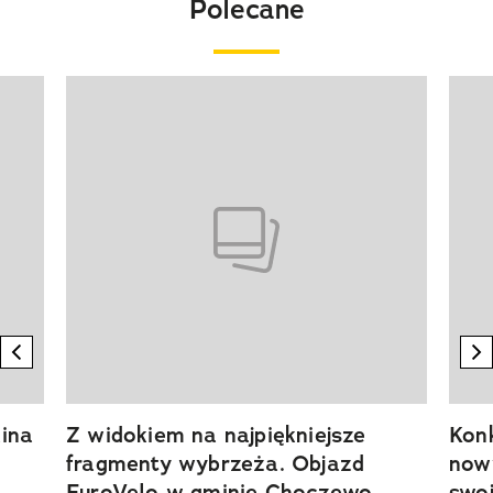
Polecane
Pokazywanie elementu 1 z 20
previous element
n
ina
Z widokiem na najpiękniejsze
Kon
fragmenty wybrzeża. Objazd
now
EuroVelo w gminie Choczewo
swoj