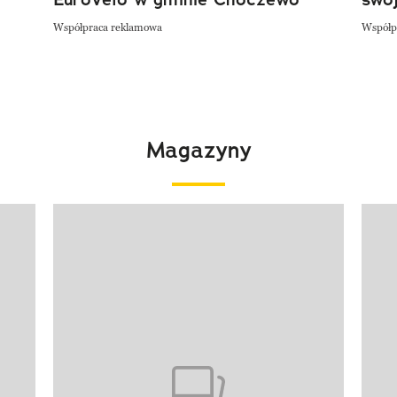
Współpraca reklamowa
Współp
Magazyny
Pokazywanie elementu 1 z 4