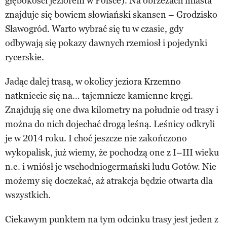
głębokości jeziorem w Polsce). Na obrzeżach miasta
znajduje się bowiem słowiański skansen – Grodzisko
Sławogród. Warto wybrać się tu w czasie, gdy
odbywają się pokazy dawnych rzemiosł i pojedynki
rycerskie.
Jadąc dalej trasą, w okolicy jeziora Krzemno
natkniecie się na… tajemnicze kamienne kręgi.
Znajdują się one dwa kilometry na południe od trasy i
można do nich dojechać drogą leśną. Leśnicy odkryli
je w 2014 roku. I choć jeszcze nie zakończono
wykopalisk, już wiemy, że pochodzą one z I–III wieku
n.e. i wniósł je wschodniogermański ludu Gotów. Nie
możemy się doczekać, aż atrakcja będzie otwarta dla
wszystkich.
Ciekawym punktem na tym odcinku trasy jest jeden z