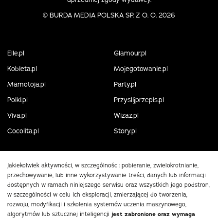
©
BURDA MEDIA POLSKA SP. Z O. O. 2026
Elle.pl
Glamour.pl
Kobieta.pl
Mojegotowanie.pl
Mamotoja.pl
Party.pl
Polki.pl
Przyslijprzepis.pl
Viva.pl
Wizaz.pl
Cocolita.pl
Story.pl
Jakiekolwiek aktywności, w szczególności: pobieranie, zwielokrotnianie,
przechowywanie, lub inne wykorzystywanie treści, danych lub informacji
dostępnych w ramach niniejszego serwisu oraz wszystkich jego podstron,
w szczególności w celu ich eksploracji, zmierzającej do tworzenia,
rozwoju, modyfikacji i szkolenia systemów uczenia maszynowego,
algorytmów lub sztucznej inteligencji
jest zabronione oraz wymaga