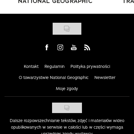
NATIONAL GEOGRAPHIC
TRA
Visit us on Facebook
Visit us on Instagram
Visit us on Youtube
Visit us on Rss
Kontakt
Regulamin
Polityka prywatności
O towarzystwie National Geographic
Newsletter
Moje zgody
Dalsze rozpowszechnianie tekstów, zdjęć i materiałów wideo
opublikowanych w serwisie w całości lub w części wymaga
uprzedniej zgody wydawcy.