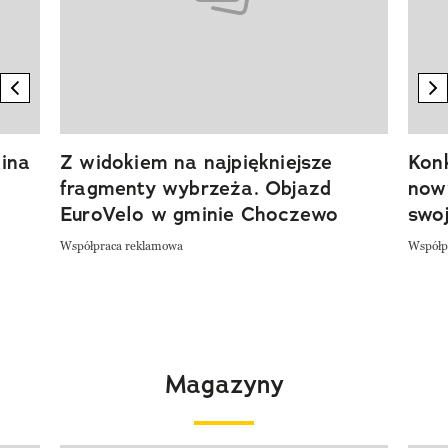
previous element
n
ina
Z widokiem na najpiękniejsze
Kon
fragmenty wybrzeża. Objazd
now
EuroVelo w gminie Choczewo
swoj
Współpraca reklamowa
Współp
Magazyny