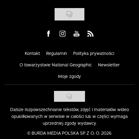
Visit us on Facebook
Visit us on Instagram
Visit us on Youtube
Visit us on Rss
Kontakt
Regulamin
Polityka prywatności
O towarzystwie National Geographic
Newsletter
Moje zgody
Dalsze rozpowszechnianie tekstów, zdjęć i materiałów wideo
opublikowanych w serwisie w całości lub w części wymaga
uprzedniej zgody wydawcy.
©
BURDA MEDIA POLSKA SP. Z O. O. 2026