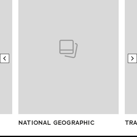
previous element
n
NATIONAL GEOGRAPHIC
TRA