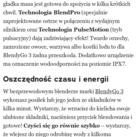
gładka masa jest gotowa do spożycia w kilka krótkich
chwil.
Technologia BlendPro
(specjalnie
zaprojektowane ostrze w połączeniu z wydajnym
silnikiem oraz
Technologia PulseMotion
(tryb
pulsacyjny) dają zadziwiający efekt! Twarde orzechy,
zamrożone owoce, warzywa albo kostki lodu to dla
BlendyGo 3 żadna przeszkoda. Dodatkowo urządzenie
ma oznaczenie wodoodporności na poziomie IPX7.
Oszczędność czasu i energii
W bezprzewodowym blenderze marki
BlendyGo 3
wykonasz posiłek lub jego jeden ze składników w
kilka minut. Wystarczy, że wrzucisz do kielicha swoje
ulubione składniki, naciśniesz przycisk blendowania i
gotowe!
Czyści się go równie szybko
– wystarczy,
że wlejesz do niego odrobinę wody z kilkoma