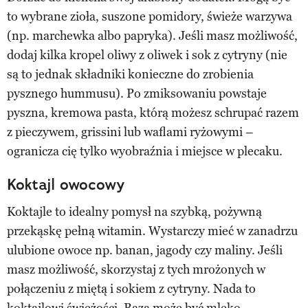
to wybrane zioła, suszone pomidory, świeże warzywa
(np. marchewka albo papryka). Jeśli masz możliwość,
dodaj kilka kropel oliwy z oliwek i sok z cytryny (nie
są to jednak składniki konieczne do zrobienia
pysznego hummusu). Po zmiksowaniu powstaje
pyszna, kremowa pasta, którą możesz schrupać razem
z pieczywem, grissini lub waflami ryżowymi –
ogranicza cię tylko wyobraźnia i miejsce w plecaku.
Koktajl owocowy
Koktajle to idealny pomysł na szybką, pożywną
przekąskę pełną witamin. Wystarczy mieć w zanadrzu
ulubione owoce np. banan, jagody czy maliny. Jeśli
masz możliwość, skorzystaj z tych mrożonych w
połączeniu z miętą i sokiem z cytryny. Nada to
koktajlowi świeżości. Bazą może być mleko,