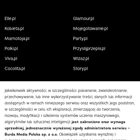
Elle.pl
Glamour.pl
Kobieta.pl
Mojegotowanie.pl
Mamotoja.pl
Party.pl
Polki.pl
Przyslijprzepis.pl
Viva.pl
Wizaz.pl
Cocolita.pl
Story.pl
Jakiekolwiek aktywności, w szczególności: pobieranie, zwielokrotnianie,
przechowywanie, lub inne wykorzystywanie treści, danych lub informacji
dostępnych w ramach niniejszego serwisu oraz wszystkich jego podstron,
w szczególności w celu ich eksploracji, zmierzającej do tworzenia,
rozwoju, modyfikacji i szkolenia systemów uczenia maszynowego,
algorytmów lub sztucznej inteligencji
jest zabronione oraz wymaga
uprzedniej, jednoznacznie wyrażonej zgody administratora serwisu –
Burda Media Polska sp. z o.o.
Obowiązek uzyskania wyraźnej i