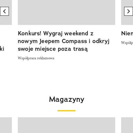
previous element
n
Konkurs! Wygraj weekend z
Niem
nowym Jeepem Compass i odkryj
Współp
ki
swoje miejsce poza trasą
Współpraca reklamowa
Magazyny
Pokazywanie elementu 1 z 4